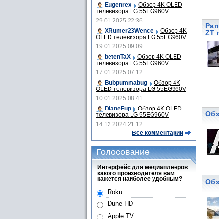
Eugenrex
Обзор 4K OLED
телевизора LG 55EG960V
29.01.2025 22:36
Pan
XRumer23Wence
Обзор 4K
ZT 
OLED телевизора LG 55EG960V
19.01.2025 09:09
betenTaX
Обзор 4K OLED
телевизора LG 55EG960V
17.01.2025 07:12
Bubpummabug
Обзор 4K
OLED телевизора LG 55EG960V
10.01.2025 08:41
DianeFup
Обзор 4K OLED
Обз
телевизора LG 55EG960V
14.12.2024 21:12
Все комментарии
Голосование
Интерфейс для медиаплееров
какого производителя вам
кажется наиболее удобным?
Обз
Roku
Dune HD
Apple TV