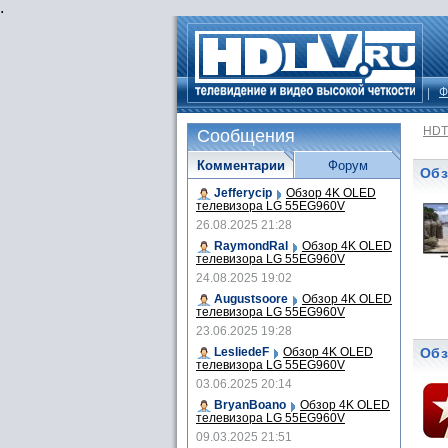
.
Ф
HDT
Сообщения
Комментарии
Форум
Обз
Jefferycip
Обзор 4K OLED
телевизора LG 55EG960V
26.08.2025 21:28
RaymondRal
Обзор 4K OLED
телевизора LG 55EG960V
24.08.2025 19:02
Augustsoore
Обзор 4K OLED
телевизора LG 55EG960V
23.06.2025 19:28
LesliedeF
Обзор 4K OLED
Обз
телевизора LG 55EG960V
03.06.2025 20:14
BryanBoano
Обзор 4K OLED
телевизора LG 55EG960V
09.03.2025 21:51