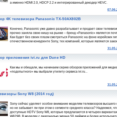
а именно HDMI 2.0, HDCP 2.2 и интегрированный декодер HEVC.
07.06
ор 4K телевизора Panasonic TX-50AX802B
Конечно, Panasonic уже давно разрабатывает и продает свои телевиз
прочно заняла свою нишу на рынке – бренд «Panasonic» является поч
Как будет без своих плазм смотреться Panasonic на фоне корейских ги
отечественном конкуренте Sony, тех компаний, которые являются зак
31.05
ор приложения ivi.ru для Dune HD
Как мы и обещали, мы начинаем серию обзоров приложений для медиа
«подопытного» мы выбрали утилиту сервиса ivi.ru...
31.05
евизоры Sony W8 (2014 год)
Sony сейчас уделяет особое внимание моделям телевизоров высшего к
но не забывает ли при этом о сегменте среднего класса? Надеемся, ч
доступные HDTV Sony W8, которые предлагаются в четырех варианта
W829B. В моделях с диагональю экрана 50 дюймов и более использует