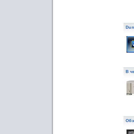
Dun
В ч
Обз