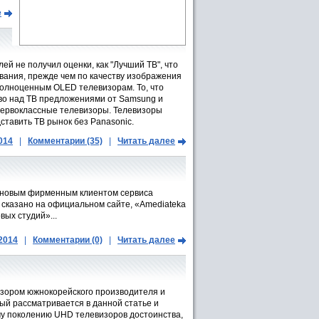
е
c
й не получил оценки, как "Лучший ТВ", что
вания, прежде чем по качеству изображения
полноценным OLED телевизорам. То, что
тво над ТВ предложениями от Samsung и
 первоклассные телевизоры. Телевизоры
ставить ТВ рынок без Panasonic.
014
|
Комментарии (35)
|
Читать далее
 новым фирменным клиентом сервиса
 сказано на официальном сайте, «Amediateka
ых студий»...
.2014
|
Комментарии (0)
|
Читать далее
зором южнокорейского производителя и
ый рассматривается в данной статье и
у поколению UHD телевизоров достоинства,