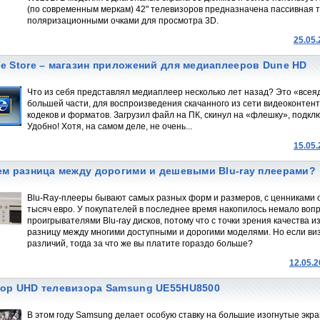
(по современным меркам) 42" телевизоров предназначена пассивная 
поляризационными очками для просмотра 3D.
25.05
e Store – магазин приложений для медиаплееров Dune HD
Что из себя представлял медиаплеер несколько лет назад? Это «всея
большей части, для воспроизведения скачанного из сети видеоконте
кодеков и форматов. Загрузил файл на ПК, скинул на «флешку», подклю
Удобно! Хотя, на самом деле, не очень...
15.05
ем разница между дорогими и дешевыми Blu-ray плеерами?
Blu-Ray-плееры бывают самых разных форм и размеров, с ценниками от
тысяч евро. У покупателей в последнее время накопилось немало воп
проигрывателями Blu-ray дисков, потому что с точки зрения качества
разницу между многими доступными и дорогими моделями. Но если виз
различий, тогда за что же вы платите гораздо больше?
12.05.
ор UHD телевизора Samsung UE55HU8500
В этом году Samsung делает особую ставку на большие изогнутые экран