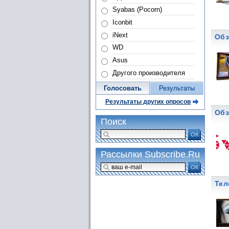
Syabas (Pocorn)
Iconbit
iNext
Обз
WD
Asus
Другого производителя
Голосовать
Результаты
Результаты других опросов
Обз
Поиск
ОК
Рассылки Subscribe.Ru
ОК
Тел