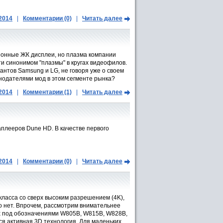
.2014
|
Комментарии (0)
|
Читать далее
ионные ЖК дисплеи, но плазма компании
ти синонимом "плазмы" в кругах видеофилов.
гантов Samsung и LG, не говоря уже о своем
онодателями мод в этом сегменте рынка?
.2014
|
Комментарии (1)
|
Читать далее
плееров Dune HD. В качестве первого
.2014
|
Комментарии (0)
|
Читать далее
ласса со сверх высоким разрешением (4K),
то нет. Впрочем, рассмотрим внимательнее
х под обозначениями W805B, W815B, W828B,
ся активная 3D технология. Для маленьких