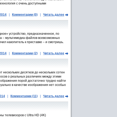
технология с очень доступными
.2014
|
Комментарии (0)
|
Читать далее
дное» устройство, предназначенное, по
нта – мультимедиа-файлов всевозможных
чил накопитель к приставке – и смотришь.
.2014
|
Комментарии (2)
|
Читать далее
 нескольких десятков до нескольких сотен
росов о реальных различиях между этими
 изображения порой достаточно трудно найти
уально в качестве изображения нет особых
2014
|
Комментарии (11)
|
Читать далее
ы телевизоров с Ultra HD (4K)