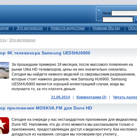
Логин
орум
Это интересно
Новости индустрии
Новинки Blu-ray
Обзо
V.ru
/
Это интересно
ор 4K телевизора Samsung UE55HU6900
За прошедшие примерно 18 месяцев, после массового появления на
рынке Ultra HD телевизоров, цены на них значительно снизились.
Сегодня вы найдете немного моделей со сверхвысоким разрешением,
которые стоят намного дешевле, чем Samsung HU6900. Samsung
UE55HU6900 является хорошей иллюстрацией случая, когда вы
получаете то, за что платите деньги.
21.06.2014
|
Комментарии (2)
|
Читать дале
ор приложения MOSKVA.FM для Dune HD
Сегодня на очереди у нас нестандартное приложение для медиаплее
Dune HD. Напомним, что до этого момента мы рассказывали только о
приложениях, предоставляющих доступ к видеоконтенту. Как несложно
догадаться из названия, сегодня мы поговорим про утилиту...