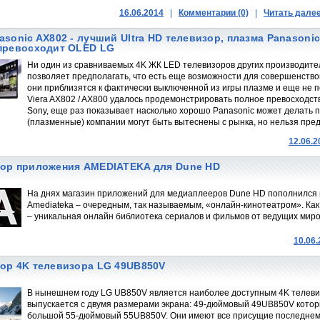
16.06.2014
|
Комментарии (0)
|
Читать дале
asonic AX802 - лучший Ultra HD телевизор, плазма Panasoni
превосходит OLED LG
Ни один из сравниваемых 4K ЖК LED телевизоров других производителе
позволяет предполагать, что есть еще возможности для совершенство
они приблизятся к фактически выключенной из игры плазме и еще не 
Viera AX802 / AX800 удалось продемонстрировать полное превосходс
Sony, еще раз показывает насколько хорошо Panasonic может делать
(плазменные) компании могут быть вытеснены с рынка, но нельзя пред
12.06.2
ор приложения AMEDIATEKA для Dune HD
На днях магазин приложений для медиаплееров Dune HD пополнился
Amediateka – очередным, так называемым, «онлайн-кинотеатром». Как
– уникальная онлайн библиотека сериалов и фильмов от ведущих миров
10.06
ор 4K телевизора LG 49UB850V
В нынешнем году LG UB850V является наиболее доступным 4K телеви
выпускается с двумя размерами экрана: 49-дюймовый 49UB850V котор
большой 55-дюймовый 55UB850V. Они имеют все присущие последнем