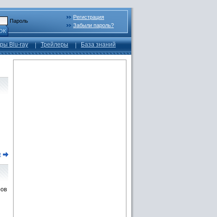
Регистрация
Пароль
Забыли пароль?
ОК
ры Blu-ray
Трейлеры
База знаний
е
ров