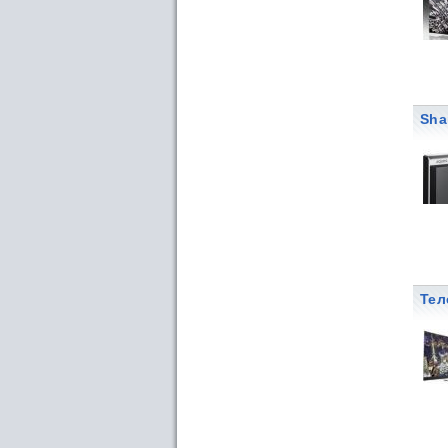
Sha
Тел