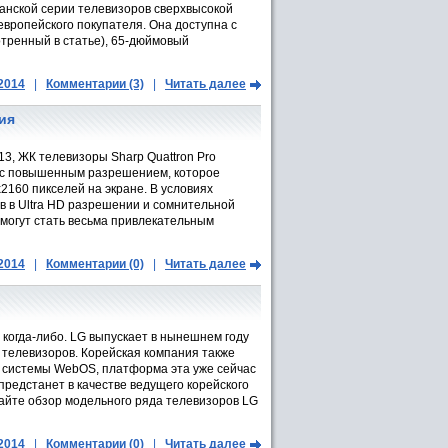
анской серии телевизоров сверхвысокой
европейского покупателя. Она доступна с
тренный в статье), 65-дюймовый
.2014
|
Комментарии (3)
|
Читать далее
ия
3, ЖК телевизоры Sharp Quattron Pro
 с повышенным разрешением, которое
x2160 пикселей на экране. В условиях
в в Ultra HD разрешении и сомнительной
 могут стать весьма привлекательным
.2014
|
Комментарии (0)
|
Читать далее
 когда-либо. LG выпускает в нынешнем году
D телевизоров. Корейская компания также
 системы WebOS, платформа эта уже сейчас
предстанет в качестве ведущего корейского
айте обзор модельного ряда телевизоров LG
.2014
|
Комментарии (0)
|
Читать далее