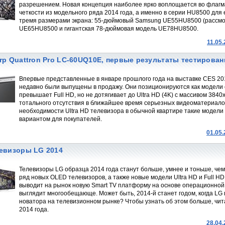
разрешением. Новая концепция наиболее ярко воплощается во флагм
четкости из модельного ряда 2014 года, а именно в серии HU8500 для 
тремя размерами экрана: 55-дюймовый Samsung UE55HU8500 (рассмо
UE65HU8500 и гигантская 78-дюймовая модель UE78HU8500.
11.05
rp Quattron Pro LC-60UQ10E, первые результаты тестирован
Впервые представленные в январе прошлого года на выставке CES 201
недавно были выпущены в продажу. Они позиционируются как модели
превышает Full HD, но не дотягивает до Ultra HD (4K) с массивом 3840
тотального отсутствия в ближайшее время серьезных видеоматериало
необходимости Ultra HD телевизора в обычной квартире такие модели
вариантом для покупателей.
01.05
евизоры LG 2014
Телевизоры LG образца 2014 года станут больше, умнее и тоньше, чем
ряд новых OLED телевизоров, а также новые модели Ultra HD и Full H
выводит на рынок новую Smart TV платформу на основе операционной
выглядит многообещающе. Может быть, 2014-й станет годом, когда LG 
новатора на телевизионном рынке? Чтобы узнать об этом больше, чит
2014 года.
28.04