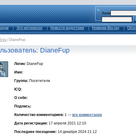
Логин
орум
Это интересно
Новости индустрии
Новинки Blu-ray
Обзо
V.ru
/
DianeFup
льзователь: DianeFup
Логин:
DianeFup
Имя:
Группа:
Посетители
ICQ:
О себе:
Подпись:
Количество комментариев:
1 —
все комментарии
Дата регистрации:
17 апреля 2021 12:10
Последнее посещение:
14 декабря 2024 21:12