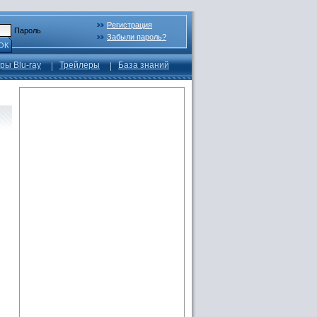
Регистрация
Пароль
Забыли пароль?
ОК
ры Blu-ray
Трейлеры
База знаний