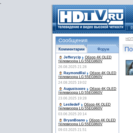
.
Ф
HDT
Сообщения
По
Комментарии
Форум
Jefferycip
Обзор 4K OLED
телевизора LG 55EG960V
26.08.2025 21:28
RaymondRal
Обзор 4K OLED
телевизора LG 55EG960V
24.08.2025 19:02
Augustsoore
Обзор 4K OLED
телевизора LG 55EG960V
23.06.2025 19:28
LesliedeF
Обзор 4K OLED
телевизора LG 55EG960V
03.06.2025 20:14
BryanBoano
Обзор 4K OLED
телевизора LG 55EG960V
09.03.2025 21:51