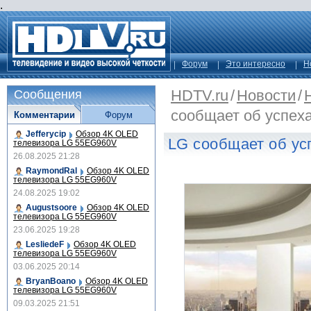
.
Форум
Это интересно
Н
HDTV.ru
/
Новости
/
Сообщения
сообщает об успеха
Комментарии
Форум
Jefferycip
Обзор 4K OLED
LG сообщает об ус
телевизора LG 55EG960V
26.08.2025 21:28
RaymondRal
Обзор 4K OLED
телевизора LG 55EG960V
24.08.2025 19:02
Augustsoore
Обзор 4K OLED
телевизора LG 55EG960V
23.06.2025 19:28
LesliedeF
Обзор 4K OLED
телевизора LG 55EG960V
03.06.2025 20:14
BryanBoano
Обзор 4K OLED
телевизора LG 55EG960V
09.03.2025 21:51