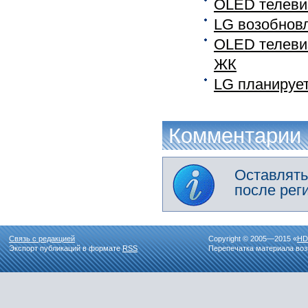
OLED телеви
LG возобнов
OLED телевиз
ЖК
LG планирует
Комментарии
Оставлять
после рег
Связь с редакцией
Copyright © 2005—2015 «
HD
Экспорт публикаций в формате
RSS
Перепечатка материала воз