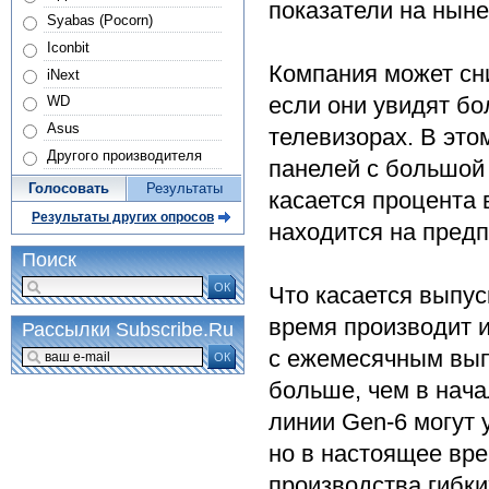
показатели на ныне
Syabas (Pocorn)
Iconbit
Компания может сн
iNext
если они увидят б
WD
Asus
телевизорах. В это
Другого производителя
панелей с большой
Голосовать
Результаты
касается процента
Результаты других опросов
находится на пред
Поиск
ОК
Что касается выпус
время производит и
Рассылки Subscribe.Ru
с ежемесячным выпу
ОК
больше, чем в нача
линии Gen-6 могут 
но в настоящее вр
производства гибки