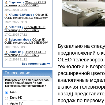
Eugenrex
Обзор 4K OLED
телевизора LG 55EG960V
29.01.2025 22:36
XRumer23Wence
Обзор 4K
OLED телевизора LG 55EG960V
19.01.2025 09:09
betenTaX
Обзор 4K OLED
телевизора LG 55EG960V
17.01.2025 07:12
Bubpummabug
Обзор 4K
OLED телевизора LG 55EG960V
Буквально на след
10.01.2025 08:41
предположений о к
DianeFup
Обзор 4K OLED
телевизора LG 55EG960V
OLED телевизоров, 
14.12.2024 21:12
Все комментарии
технологии и возро
расширенной цвето
Голосование
аналогичные модел
Интерфейс для медиаплееров
какого производителя вам
включая телевизоры
кажется наиболее удобным?
Roku
назад) представит
Dune HD
продаж по первому 
Apple TV