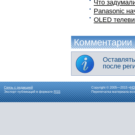
Что задумали
Panasonic на
OLED телевиз
Комментарии
Оставлять
после рег
Связь с редакцией
Copyright © 2005—2015 «
HD
Экспорт публикаций в формате
RSS
Перепечатка материала воз