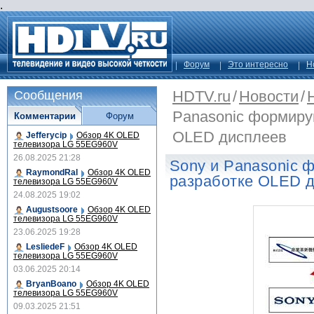
.
Форум
Это интересно
Н
HDTV.ru
/
Новости
/
Сообщения
Panasonic формиру
Комментарии
Форум
OLED дисплеев
Jefferycip
Обзор 4K OLED
телевизора LG 55EG960V
26.08.2025 21:28
Sony и Panasonic 
RaymondRal
Обзор 4K OLED
разработке OLED 
телевизора LG 55EG960V
24.08.2025 19:02
Augustsoore
Обзор 4K OLED
телевизора LG 55EG960V
23.06.2025 19:28
LesliedeF
Обзор 4K OLED
телевизора LG 55EG960V
03.06.2025 20:14
BryanBoano
Обзор 4K OLED
телевизора LG 55EG960V
09.03.2025 21:51