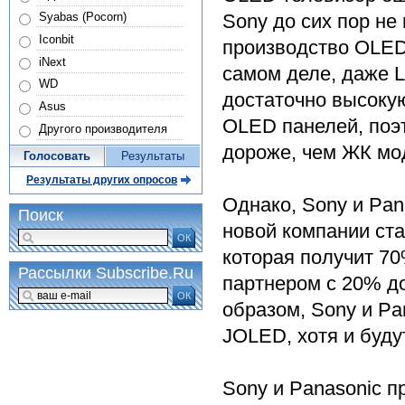
Syabas (Pocorn)
Sony до сих пор не
Iconbit
производство OLED 
iNext
самом деле, даже L
WD
достаточно высоку
Asus
OLED панелей, поэ
Другого производителя
дороже, чем ЖК мо
Голосовать
Результаты
Результаты других опросов
Однако, Sony и Pan
Поиск
новой компании стан
ОК
которая получит 7
Рассылки Subscribe.Ru
партнером с 20% до
ОК
образом, Sony и P
JOLED, хотя и буду
Sony и Panasonic 