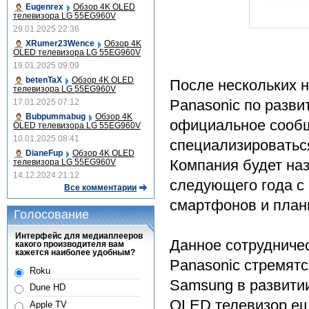
Eugenrex
Обзор 4K OLED
телевизора LG 55EG960V
29.01.2025 22:36
XRumer23Wence
Обзор 4K
OLED телевизора LG 55EG960V
19.01.2025 09:09
betenTaX
Обзор 4K OLED
После нескольких 
телевизора LG 55EG960V
Panasonic по разв
17.01.2025 07:12
Bubpummabug
Обзор 4K
официальное сообщ
OLED телевизора LG 55EG960V
10.01.2025 08:41
специализироватьс
DianeFup
Обзор 4K OLED
Компания будет наз
телевизора LG 55EG960V
14.12.2024 21:12
следующего года с
Все комментарии
смартфонов и планш
Голосование
Интерфейс для медиаплееров
Данное сотрудниче
какого производителя вам
кажется наиболее удобным?
Panasonic стремятс
Roku
Samsung в развити
Dune HD
OLED телевизор еще
Apple TV