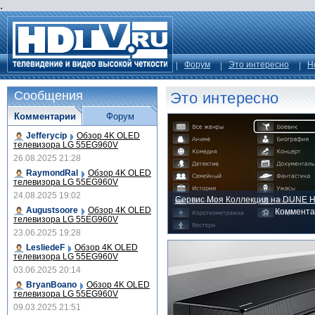
.
Форум
Это интересно
Н
Сообщения
Это интересно
Комментарии
Форум
Jefferycip
Обзор 4K OLED
телевизора LG 55EG960V
26.08.2025 21:28
RaymondRal
Обзор 4K OLED
телевизора LG 55EG960V
24.08.2025 19:02
Сервис Моя Коллекция на DUNE 
Augustsoore
Обзор 4K OLED
Коммента
телевизора LG 55EG960V
23.06.2025 19:28
LesliedeF
Обзор 4K OLED
телевизора LG 55EG960V
03.06.2025 20:14
BryanBoano
Обзор 4K OLED
телевизора LG 55EG960V
09.03.2025 21:51