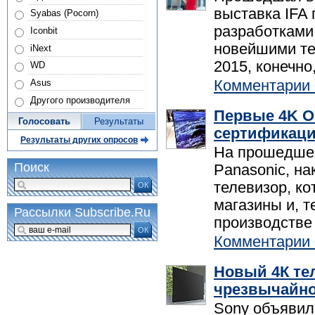
выставка IFA
Syabas (Pocorn)
разработками 
Iconbit
новейшими тел
iNext
2015, конечно
WD
Комментарии 
Asus
Другого производителя
Первые 4K O
Голосовать
Результаты
сертификац
Результаты других опросов
На прошедшей
Поиск
Panasonic, н
телевизор, ко
ОК
магазины и, 
Рассылки Subscribe.Ru
производстве 
ОК
Комментарии 
Новый 4К тел
чрезвычайно
Sony объявил