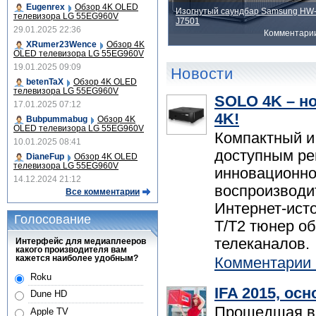
Eugenrex
Обзор 4K OLED
Изогнутый саундбар Samsung HW
телевизора LG 55EG960V
J7501
29.01.2025 22:36
Комментари
XRumer23Wence
Обзор 4K
OLED телевизора LG 55EG960V
19.01.2025 09:09
Новости
betenTaX
Обзор 4K OLED
телевизора LG 55EG960V
SOLO 4K – н
17.01.2025 07:12
4K!
Bubpummabug
Обзор 4K
OLED телевизора LG 55EG960V
Компактный и
10.01.2025 08:41
доступным ре
DianeFup
Обзор 4K OLED
телевизора LG 55EG960V
инновационно
14.12.2024 21:12
воспроизводи
Все комментарии
Интернет-ист
Голосование
T/T2 тюнер о
телеканалов.
Интерфейс для медиаплееров
какого производителя вам
кажется наиболее удобным?
Комментарии 
Roku
IFA 2015, ос
Dune HD
Прошедшая в 
Apple TV