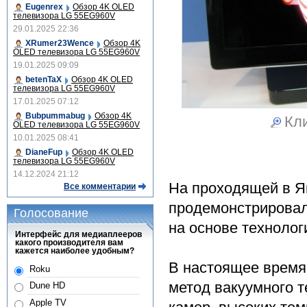
Eugenrex
Обзор 4K OLED
телевизора LG 55EG960V
29.01.2025 22:36
XRumer23Wence
Обзор 4K
OLED телевизора LG 55EG960V
19.01.2025 09:09
betenTaX
Обзор 4K OLED
телевизора LG 55EG960V
17.01.2025 07:12
Bubpummabug
Обзор 4K
Кли
OLED телевизора LG 55EG960V
10.01.2025 08:41
DianeFup
Обзор 4K OLED
телевизора LG 55EG960V
14.12.2024 21:12
На проходящей в Я
Все комментарии
продемонстрировал
Голосование
на основе технолог
Интерфейс для медиаплееров
какого производителя вам
кажется наиболее удобным?
В настоящее время
Roku
метод вакуумного 
Dune HD
Apple TV