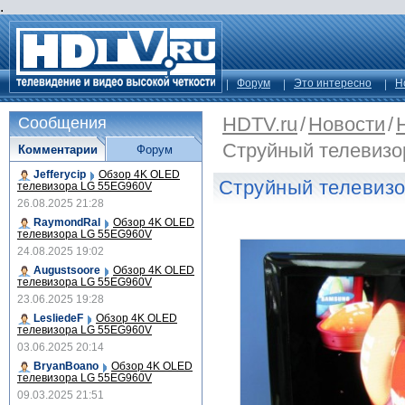
.
Форум
Это интересно
Н
HDTV.ru
/
Новости
/
Сообщения
Струйный телевиз
Комментарии
Форум
Jefferycip
Обзор 4K OLED
Струйный телевиз
телевизора LG 55EG960V
26.08.2025 21:28
RaymondRal
Обзор 4K OLED
телевизора LG 55EG960V
24.08.2025 19:02
Augustsoore
Обзор 4K OLED
телевизора LG 55EG960V
23.06.2025 19:28
LesliedeF
Обзор 4K OLED
телевизора LG 55EG960V
03.06.2025 20:14
BryanBoano
Обзор 4K OLED
телевизора LG 55EG960V
09.03.2025 21:51