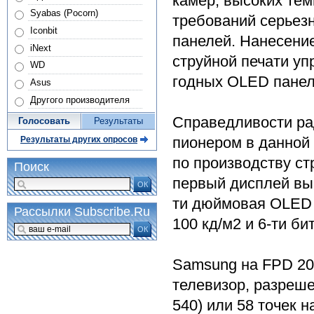
камер, высоких тем
Syabas (Pocorn)
требований серьез
Iconbit
панелей. Нанесени
iNext
струйной печати у
WD
годных OLED панеле
Asus
Другого производителя
Справедливости ра
Голосовать
Результаты
пионером в данной 
Результаты других опросов
по производству с
Поиск
первый дисплей вы
ОК
ти дюймовая OLED 
Рассылки Subscribe.Ru
100 кд/м2 и 6-ти б
ОК
Samsung на FPD 20
телевизор, разрешен
540) или 58 точек н