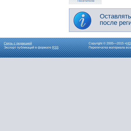
Посетители
Оставлять
после рег
Связь с редакцией
Copyright © 2005—2015 «
HD
Экспорт публикаций в формате
RSS
Перепечатка материала воз