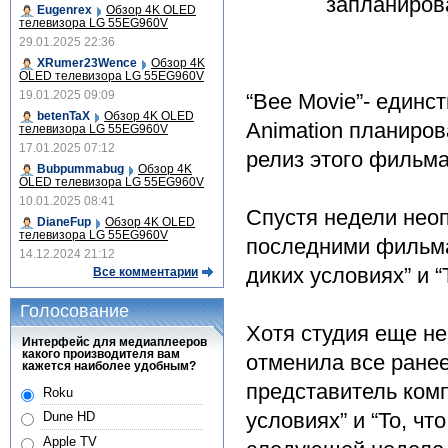
Eugenrex
Обзор 4K OLED
телевизора LG 55EG960V
29.01.2025 22:36
XRumer23Wence
Обзор 4K
OLED телевизора LG 55EG960V
19.01.2025 09:09
“Bee Movie”- един
betenTaX
Обзор 4K OLED
Animation планиро
телевизора LG 55EG960V
17.01.2025 07:12
релиз этого фильма
Bubpummabug
Обзор 4K
OLED телевизора LG 55EG960V
10.01.2025 08:41
Спустя недели неоп
DianeFup
Обзор 4K OLED
телевизора LG 55EG960V
последними фильма
14.12.2024 21:12
диких условиях” и “
Все комментарии
Голосование
Хотя студия еще не
Интерфейс для медиаплееров
какого производителя вам
отменила все ране
кажется наиболее удобным?
представитель комп
Roku
условиях” и “То, ч
Dune HD
Apple TV