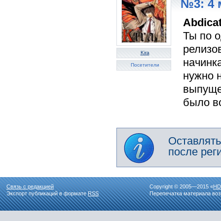
№3: 4 
Abdica
Ты по 
релизов
Kira
начинк
Посетители
нужно 
выпуще
было в
Оставлять
после рег
Связь с редакцией
Copyright © 2005—2015 «
HD
Экспорт публикаций в формате
RSS
Перепечатка материала воз