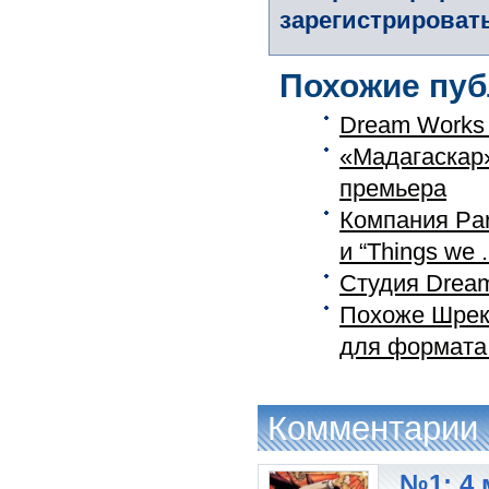
зарегистрировать
Похожие пуб
Dream Works 
«Мадагаскар
премьера
Компания Par
и “Things we .
Студия Dream
Похоже Шрек
для формата
Комментарии
№1: 4 