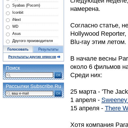
следующей неделе,
Syabas (Pocorn)
намерена.
Iconbit
iNext
Согласно статье, 
WD
Hollywood Reporter
Asus
Blu-ray этим летом.
Другого производителя
Голосовать
Результаты
В начале весны Pa
Результаты других опросов
около 6 фильмов н
Поиск
Среди них:
ОК
Рассылки Subscribe.Ru
25 марта - 'The Jack
ОК
1 апреля -
Sweeney
15 апреля -
There W
Хотя компания Para