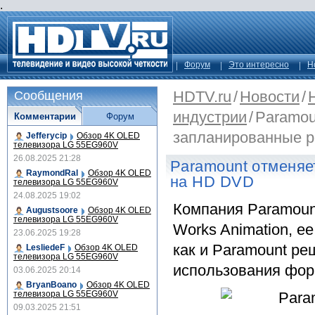
.
Форум
Это интересно
Н
HDTV.ru
/
Новости
/
Сообщения
индустрии
/
Paramou
Комментарии
Форум
запланировaнные 
Jefferycip
Обзор 4K OLED
телевизора LG 55EG960V
26.08.2025 21:28
Paramount отменяе
RaymondRal
Обзор 4K OLED
на HD DVD
телевизора LG 55EG960V
24.08.2025 19:02
Компания Paramoun
Augustsoore
Обзор 4K OLED
телевизора LG 55EG960V
Works Animation, е
23.06.2025 19:28
как и Paramount ре
LesliedeF
Обзор 4K OLED
телевизора LG 55EG960V
использования фо
03.06.2025 20:14
BryanBoano
Обзор 4K OLED
телевизора LG 55EG960V
09.03.2025 21:51