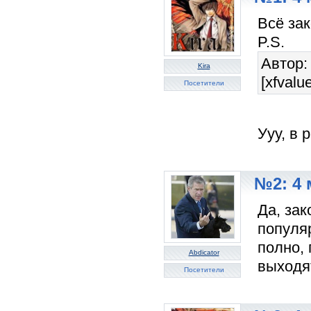
Всё зак
P.S.
Автор:
Kira
[xfvalu
Посетители
Ууу, в
№2: 4 
Да, зак
популя
полно, 
Abdicator
выходя
Посетители