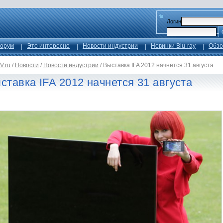
Логин
орум
Это интересно
Новости индустрии
Новинки Blu-ray
Обзо
V.ru
/
Новости
/
Новости индустрии
/
Выставка IFA 2012 начнется 31 августа
ставка IFA 2012 начнется 31 августа