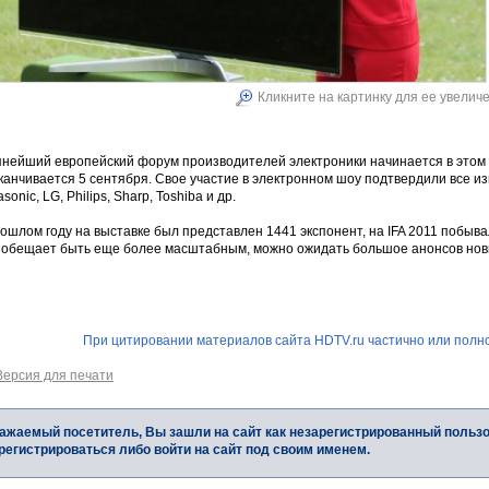
Кликните на картинку для ее увелич
нейший европейский форум производителей электроники начинается в этом год
канчивается 5 сентября. Свое участие в электронном шоу подтвердили все и
sonic, LG, Philips, Sharp, Toshiba и др.
ошлом году на выставке был представлен 1441 экспонент, на IFA 2011 побыва
 обещает быть еще более масштабным, можно ожидать большое анонсов нов
При цитировании материалов сайта HDTV.ru частично или полно
Версия для печати
ажаемый посетитель, Вы зашли на сайт как незарегистрированный польз
регистрироваться либо войти на сайт под своим именем.