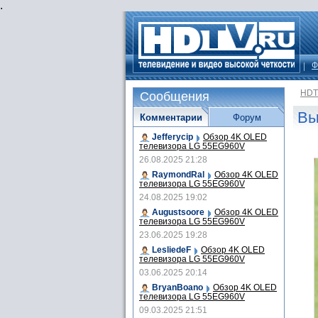
.
Ф
HDT
Сообщения
Вы
Комментарии
Форум
Jefferycip
Обзор 4K OLED
телевизора LG 55EG960V
26.08.2025 21:28
RaymondRal
Обзор 4K OLED
телевизора LG 55EG960V
24.08.2025 19:02
Augustsoore
Обзор 4K OLED
телевизора LG 55EG960V
23.06.2025 19:28
LesliedeF
Обзор 4K OLED
телевизора LG 55EG960V
03.06.2025 20:14
BryanBoano
Обзор 4K OLED
телевизора LG 55EG960V
09.03.2025 21:51