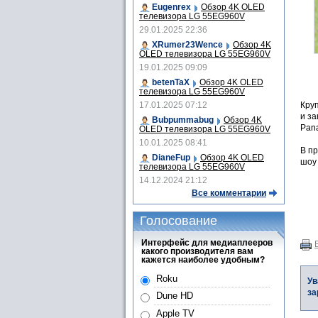
Eugenrex
Обзор 4K OLED
телевизора LG 55EG960V
29.01.2025 22:36
XRumer23Wence
Обзор 4K
OLED телевизора LG 55EG960V
19.01.2025 09:09
betenTaX
Обзор 4K OLED
телевизора LG 55EG960V
Круп
17.01.2025 07:12
и за
Bubpummabug
Обзор 4K
Pana
OLED телевизора LG 55EG960V
10.01.2025 08:41
В пр
DianeFup
Обзор 4K OLED
шоу
телевизора LG 55EG960V
14.12.2024 21:12
Все комментарии
Голосование
Интерфейс для медиаплееров
какого производителя вам
кажется наиболее удобным?
Roku
Ув
за
Dune HD
Apple TV