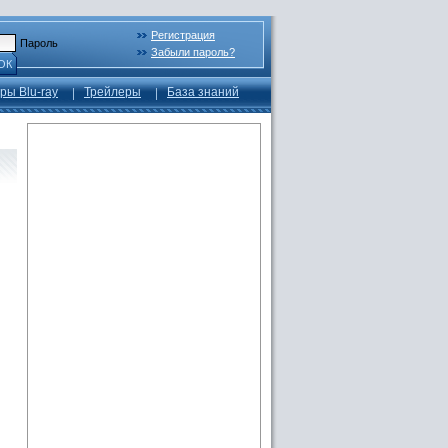
Регистрация
Пароль
Забыли пароль?
ОК
ры Blu-ray
Трейлеры
База знаний