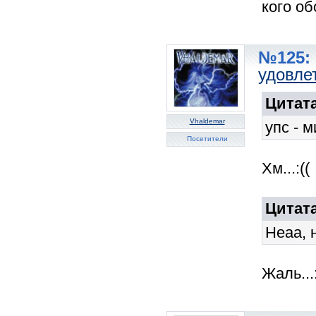
кого об
№125: 
удовле
Цитата
Vhaldemar
упс - м
Посетители
Хм...:((
Цитата
Неаа, 
Жаль...