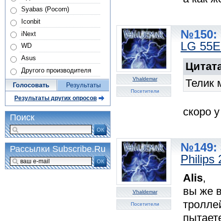
Syabas (Pocorn)
Iconbit
№150: 
iNext
LG 55
WD
Asus
Цитата
Другого производителя
Vhaldemar
Телик 
Голосовать
Результаты
Посетители
Результаты других опросов
скоро у
Поиск
ОК
№149: 
Рассылки Subscribe.Ru
Philips
ОК
Alis
,
вы же 
Vhaldemar
троллей
Посетители
пытает