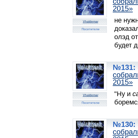
собрал
2015»
не нужн
Vhaldemar
доказал
Посетители
олэд от
будет д
№131: 
собрал
2015»
"Ну и
с
Vhaldemar
боремс
Посетители
№130: 
собрал