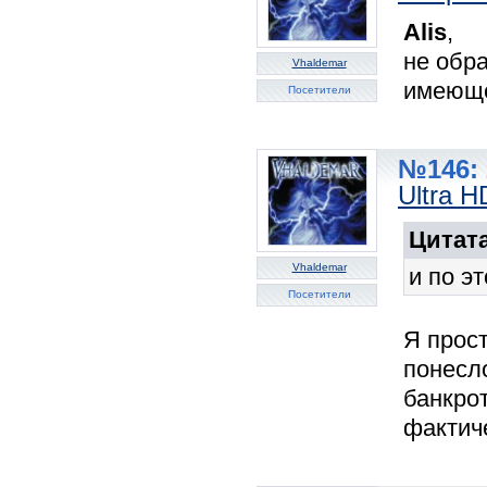
Alis
,
не обр
Vhaldemar
имеюще
Посетители
№146: 
Ultra 
Цитата
Vhaldemar
и по э
Посетители
Я прост
понесло
банкро
фактиче