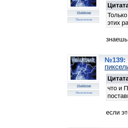
Цитата
Vhaldemar
Только
Посетители
этих р
знаешь
№139: 
пиксели
Цитата
Vhaldemar
что и 
Посетители
постав
если эт