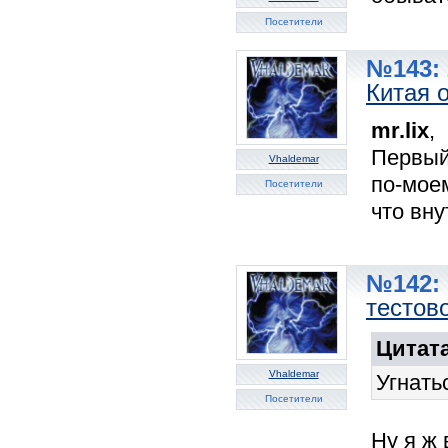
Посетители
№143: 
Китая 
mr.lix
,
Первый
Vhaldemar
по-мое
Посетители
что вну
№142: 
тестов
Цитата
Vhaldemar
Угнать
Посетители
Ну я ж 