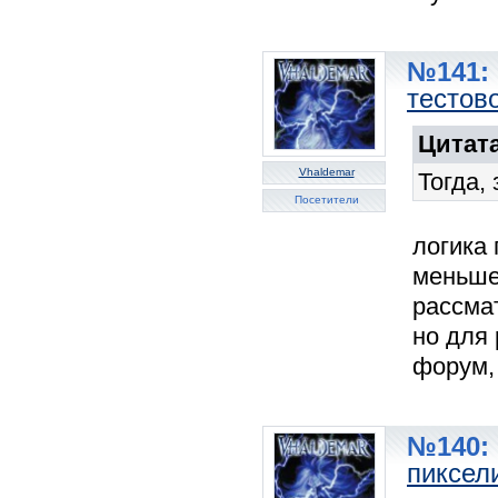
№141: 
тестов
Цитата
Vhaldemar
Тогда,
Посетители
логика 
меньше 
рассмат
но для
форум, 
№140: 
пиксели