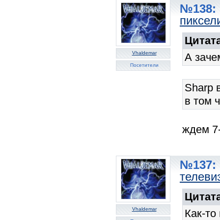
№138: 
пиксели
Цитата
Vhaldemar
А заче
Посетители
Sharp 
в том 
ждем 7
№137: 
телеви
Цитата
Vhaldemar
Как-то