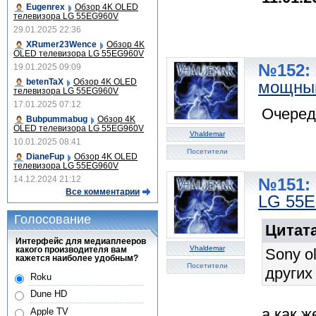
Eugenrex
Обзор 4K OLED
телевизора LG 55EG960V
29.01.2025 22:36
XRumer23Wence
Обзор 4K
OLED телевизора LG 55EG960V
№152: 
19.01.2025 09:09
betenTaX
Обзор 4K OLED
мощный
телевизора LG 55EG960V
17.01.2025 07:12
Очеред
Bubpummabug
Обзор 4K
OLED телевизора LG 55EG960V
Vhaldemar
10.01.2025 08:41
Посетители
DianeFup
Обзор 4K OLED
телевизора LG 55EG960V
14.12.2024 21:12
№151: 
Все комментарии
LG 55
Голосование
Цитата
Интерфейс для медиаплееров
Vhaldemar
какого производителя вам
Sony o
кажется наиболее удобным?
Посетители
других
Roku
Dune HD
а как ж
Apple TV