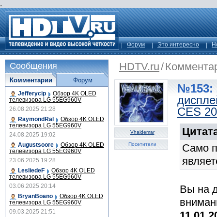
.
Форум
Это интересно
Н
HDTV.ru
/
Коммента
Сообщения
Комментарии
Форум
№153: 
Jefferycip
Обзор 4K OLED
диспле
телевизора LG 55EG960V
CES 20
26.08.2025 21:28
RaymondRal
Обзор 4K OLED
телевизора LG 55EG960V
Цитат
Vhaldemar
24.08.2025 19:02
Augustsoore
Обзор 4K OLED
Посетители
Само п
телевизора LG 55EG960V
являет
23.06.2025 19:28
LesliedeF
Обзор 4K OLED
телевизора LG 55EG960V
03.06.2025 20:14
Вы на 
BryanBoano
Обзор 4K OLED
внима
телевизора LG 55EG960V
09.03.2025 21:51
11.01.2