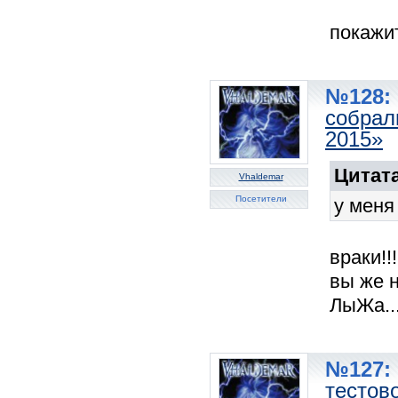
покажит
№128: 
собрал
2015»
Цитата
Vhaldemar
Посетители
у меня
враки!!!
вы же н
ЛыЖа....
№127: 
тестов