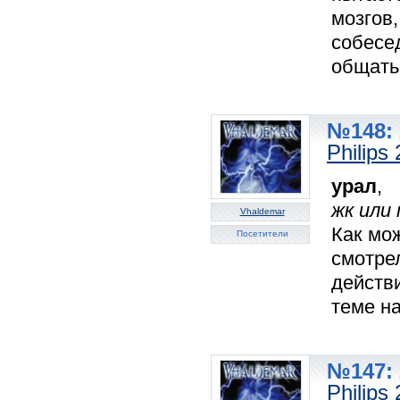
мозгов,
собесе
общатьс
№148: 
Philips
урал
,
жк или 
Vhaldemar
Как мо
Посетители
смотрел
действи
теме на
№147: 
Philips