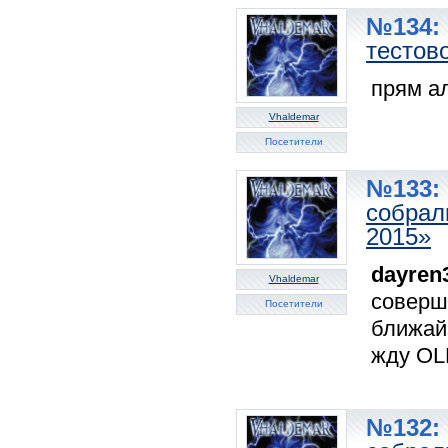
№134: 
тестов
прям ал
Vhaldemar
Посетители
№133: 
собрал
2015»
dayren
Vhaldemar
соверше
Посетители
ближайш
жду OLE
№132: 