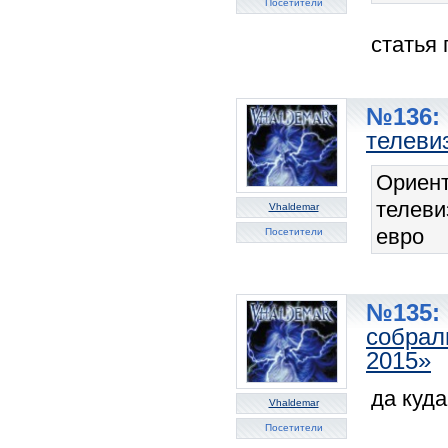
Посетители
статья 
№136: 
телеви
Ориент
телев
Vhaldemar
евро
Посетители
№135: 
собрал
2015»
да куда
Vhaldemar
Посетители