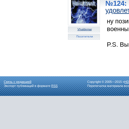
№124: 
удовле
ну пози
военный
Vhaldemar
Посетители
P.S. Вы
Связь с редакцией
Copyright © 2005—2015 «
HD
Экспорт публикаций в формате
RSS
Перепечатка материала воз