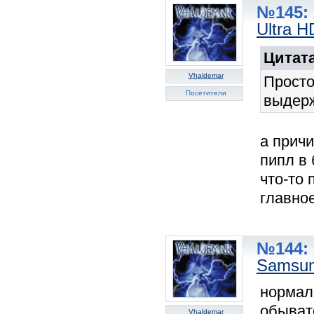
№145: 
Ultra 
Цитата
Vhaldemar
Просто
Посетители
выдер
а причи
пипл в
что-то 
главно
№144: 
Samsun
нормал
обывате
Vhaldemar