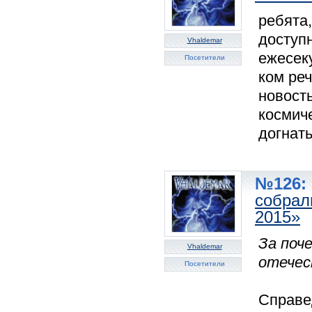
ребята,
доступн
Vhaldemar
ежесеку
Посетители
ком реч
новость
космич
догнать
№126: 
собрал
2015»
За поч
Vhaldemar
отечес
Посетители
Справед