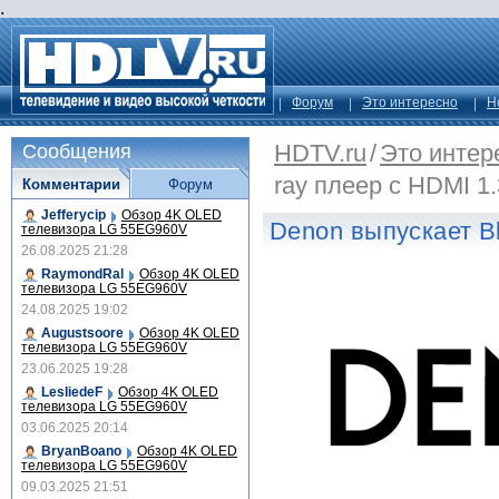
.
Форум
Это интересно
Н
HDTV.ru
/
Это интер
Сообщения
ray плеер с HDMI 1
Комментарии
Форум
Jefferycip
Обзор 4K OLED
Denon выпускает Bl
телевизора LG 55EG960V
26.08.2025 21:28
RaymondRal
Обзор 4K OLED
телевизора LG 55EG960V
24.08.2025 19:02
Augustsoore
Обзор 4K OLED
телевизора LG 55EG960V
23.06.2025 19:28
LesliedeF
Обзор 4K OLED
телевизора LG 55EG960V
03.06.2025 20:14
BryanBoano
Обзор 4K OLED
телевизора LG 55EG960V
09.03.2025 21:51