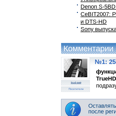
Denon S-5BD 
CeBIT2007: P
и DTS-HD
Sony выпуск
Комментарии
№1: 25
функци
TrueHD
loud-swir
подраз
Посетители
Оставлять
после рег