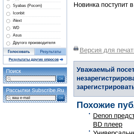
Новинка поступит в 
Syabas (Pocorn)
Iconbit
iNext
WD
Asus
Другого производителя
Версия для печат
Голосовать
Результаты
Результаты других опросов
Уважаемый посет
Поиск
незарегистриров
ОК
зарегистрировать
Рассылки Subscribe.Ru
ОК
Похожие пуб
Denon предс
BD плеер
Универсальн