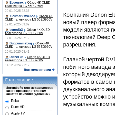
Eugenrex
Обзор 4K OLED
телевизора LG 55EG960V
29.01.2025 22:36
Компания Denon Ele
XRumer23Wence
Обзор 4K
OLED телевизора LG 55EG960V
новый плеер форма
19.01.2025 09:09
модели являются п
betenTaX
Обзор 4K OLED
телевизора LG 55EG960V
технологией Deep C
17.01.2025 07:12
разрешения.
Bubpummabug
Обзор 4K
OLED телевизора LG 55EG960V
10.01.2025 08:41
DianeFup
Обзор 4K OLED
Главной чертой DV
телевизора LG 55EG960V
14.12.2024 21:12
побитного вывода з
Все комментарии
который декодируе
Голосование
форматов в самом 
Интерфейс для медиаплееров
двухканального ана
какого производителя вам
кажется наиболее удобным?
устройство можно и
Roku
музыкальных компа
Dune HD
Apple TV