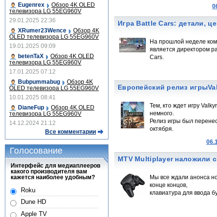
Eugenrex
Обзор 4K OLED
0
телевизора LG 55EG960V
29.01.2025 22:36
Игра Battle Cars: детали, ц
XRumer23Wence
Обзор 4K
OLED телевизора LG 55EG960V
На прошлой неделе кома
19.01.2025 09:09
является директором ра
betenTaX
Обзор 4K OLED
Cars.
телевизора LG 55EG960V
17.01.2025 07:12
Bubpummabug
Обзор 4K
Европейский релиз игрыVal
OLED телевизора LG 55EG960V
10.01.2025 08:41
Тем, кто ждет игру Valk
DianeFup
Обзор 4K OLED
немного.
телевизора LG 55EG960V
Релиз игры был перенес
14.12.2024 21:12
октября.
Все комментарии
06.
Голосование
MTV Multiplayer наложили с
Интерфейс для медиаплееров
какого производителя вам
кажется наиболее удобным?
Мы все ждали анонса но
конце концов,
Roku
клавиатура для ввода б
Dune HD
Apple TV