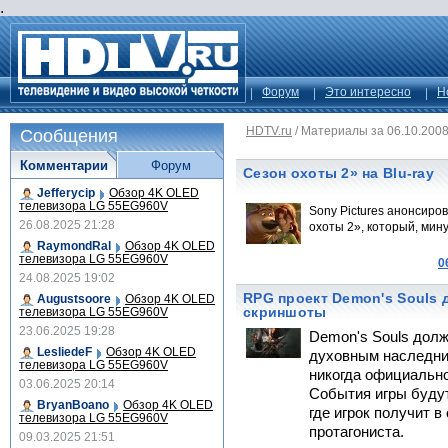
.
Форум
Это интересно
Н
HDTV.ru
/
Материалы за 06.10.200
Сообщения
Комментарии
Форум
Сезон охоты 2» на Blu-ray
Jefferycip
Обзор 4K OLED
телевизора LG 55EG960V
Sony Pictures анонсиро
26.08.2025 21:28
охоты 2», который, мин
RaymondRal
Обзор 4K OLED
телевизора LG 55EG960V
0
24.08.2025 19:02
RPG проект Demon's Souls 
Augustsoore
Обзор 4K OLED
скриншоты
телевизора LG 55EG960V
23.06.2025 19:28
Demon's Souls долж
LesliedeF
Обзор 4K OLED
духовным наследник
телевизора LG 55EG960V
никогда официальн
03.06.2025 20:14
События игры будут
BryanBoano
Обзор 4K OLED
где игрок получит 
телевизора LG 55EG960V
протагониста.
09.03.2025 21:51