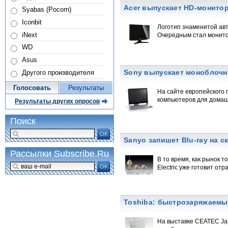
Acer выпускает HD-монитор 
Syabas (Pocorn)
Iconbit
Логотип знаменитой авт
iNext
Очередным стал монитор
WD
Asus
Sony выпускает моноблоч
Другого производителя
Голосовать
Результаты
На сайте европейского
компьютеров для домаш
Результаты других опросов
Поиск
ОК
Sanyo запишет Blu-ray на с
Рассылки Subscribe.Ru
В то время, как рынок 
ОК
Electric уже готовит отр
Toshiba: быстрозаряжаемы
На выставке CEATEC Ja