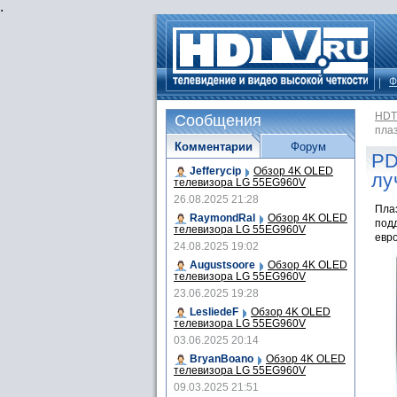
.
Ф
HDT
Сообщения
пла
Комментарии
Форум
PD
Jefferycip
Обзор 4K OLED
лу
телевизора LG 55EG960V
26.08.2025 21:28
Пла
RaymondRal
Обзор 4K OLED
подд
телевизора LG 55EG960V
евро
24.08.2025 19:02
Augustsoore
Обзор 4K OLED
телевизора LG 55EG960V
23.06.2025 19:28
LesliedeF
Обзор 4K OLED
телевизора LG 55EG960V
03.06.2025 20:14
BryanBoano
Обзор 4K OLED
телевизора LG 55EG960V
09.03.2025 21:51