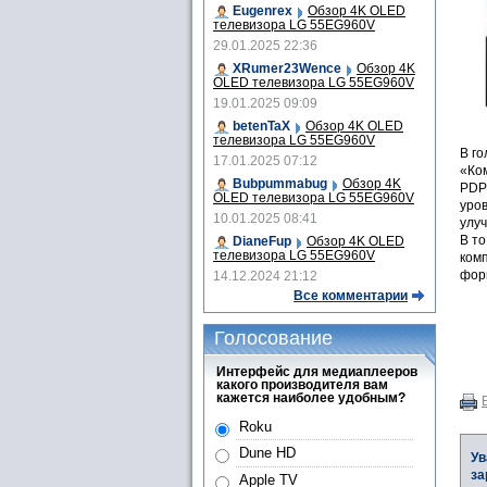
Eugenrex
Обзор 4K OLED
телевизора LG 55EG960V
29.01.2025 22:36
XRumer23Wence
Обзор 4K
OLED телевизора LG 55EG960V
19.01.2025 09:09
betenTaX
Обзор 4K OLED
телевизора LG 55EG960V
В го
17.01.2025 07:12
«Ком
Bubpummabug
Обзор 4K
PDP
OLED телевизора LG 55EG960V
уров
10.01.2025 08:41
улу
В т
DianeFup
Обзор 4K OLED
телевизора LG 55EG960V
ком
форм
14.12.2024 21:12
Все комментарии
Голосование
Интерфейс для медиаплееров
какого производителя вам
кажется наиболее удобным?
Roku
Dune HD
Ув
за
Apple TV