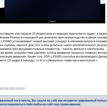
лосовании участвовали 50 редакторов из ведущих журналов по аудио- и виде
пания Pioneer в очередной раз доказала свое превосходство в сфере плазме
-LX508D устанавливает новый высокий стандарт в ключевом вопросе плазме
не глубины черного. Для того чтобы добиться такого исключительного резуль
чшением трех фундаментальных элементов – панель, фильтр и электроника.
о же время, разработчики уделяют особое внимание процессу плавного воспр
пенсации движения. Кроме того, PDP-LX508D способна воспроизводить филь
ате (24 кадра в секунду), то есть совершенно также как в кинотеатре.»
Версия для печати
ажаемый посетитель, Вы зашли на сайт как незарегистрированный польз
регистрироваться либо войти на сайт под своим именем.