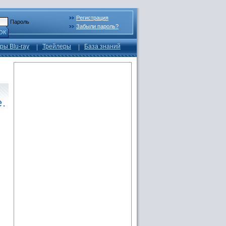
Регистрация
Пароль
Забыли пароль?
ОК
ры Blu-ray
Трейлеры
База знаний
.