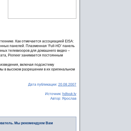
отехнике. Как отмечается ассоциацией EISA:
нных панелей. Плазменная ‘Full-HD’ панель
нных телевизоров для домашнего видео –
тата, Pioneer занимается постоянным
оизведения, включая подсистему
мы в высоком разрешении в их оригинальном
Дата публикации:
20.08.2007
Источник:
hdtvuk.tv
Автор: Ярослав
ователь. Мы рекомендуем Вам