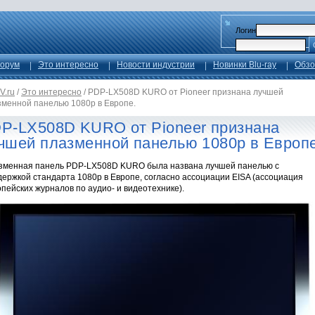
Логин
орум
Это интересно
Новости индустрии
Новинки Blu-ray
Обзо
V.ru
/
Это интересно
/
PDP-LX508D KURO от Pioneer признана лучшей
зменной панелью 1080p в Европе.
P-LX508D KURO от Pioneer признана
чшей плазменной панелью 1080p в Европе
зменная панель PDP-LX508D KURO была названа лучшей панелью с
ержкой стандарта 1080p в Европе, согласно ассоциации EISA (ассоциация
пейских журналов по аудио- и видеотехнике).