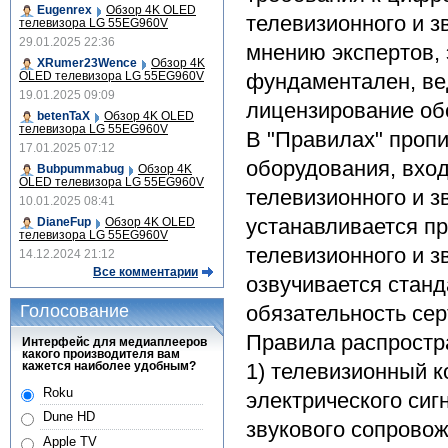
Eugenrex
Обзор 4K OLED
телевизионного и з
телевизора LG 55EG960V
29.01.2025 22:36
мнению экспертов, 
XRumer23Wence
Обзор 4K
OLED телевизора LG 55EG960V
фундаментален, вед
19.01.2025 09:09
лицензирование об
betenTaX
Обзор 4K OLED
телевизора LG 55EG960V
В "Правилах" проп
17.01.2025 07:12
оборудования, вхо
Bubpummabug
Обзор 4K
OLED телевизора LG 55EG960V
телевизионного и з
10.01.2025 08:41
устанавливается п
DianeFup
Обзор 4K OLED
телевизора LG 55EG960V
телевизионного и з
14.12.2024 21:12
Все комментарии
озвучивается стан
Голосование
обязательность се
Правила распростр
Интерфейс для медиаплееров
какого производителя вам
кажется наиболее удобным?
1) телевизионный 
Roku
электрического сиг
Dune HD
звукового сопрово
Apple TV