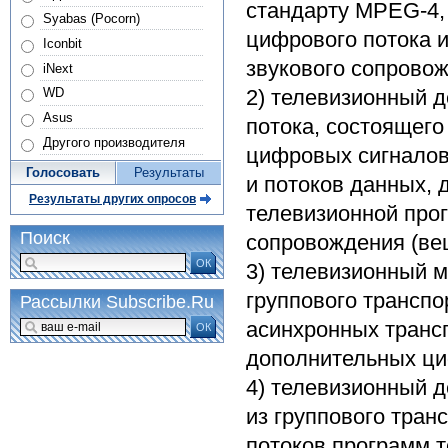
стандарту MPEG-4,
Syabas (Pocorn)
цифрового потока и
Iconbit
звукового сопрово
iNext
2) телевизионный 
WD
Asus
потока, состоящег
Другого производителя
цифровых сигналов
Голосовать
Результаты
и потоков данных, 
Результаты других опросов
телевизионной про
Поиск
сопровождения (ве
ОК
3) телевизионный 
группового транспо
Рассылки Subscribe.Ru
асинхронных транс
ОК
дополнительных ци
4) телевизионный 
из группового тран
потоков программ 