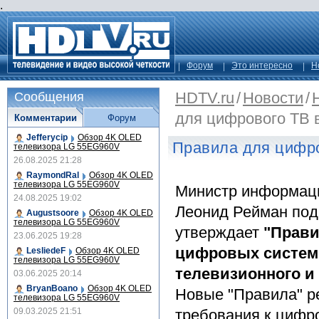
.
Форум
Это интересно
Н
HDTV.ru
/
Новости
/
Сообщения
для цифрового ТВ 
Комментарии
Форум
Jefferycip
Обзор 4K OLED
Правила для цифро
телевизора LG 55EG960V
26.08.2025 21:28
RaymondRal
Обзор 4K OLED
телевизора LG 55EG960V
Министр информаци
24.08.2025 19:02
Леонид Рейман под
Augustsoore
Обзор 4K OLED
телевизора LG 55EG960V
утверждает
"Прави
23.06.2025 19:28
цифровых систем
LesliedeF
Обзор 4K OLED
телевизора LG 55EG960V
телевизионного и
03.06.2025 20:14
BryanBoano
Обзор 4K OLED
Новые "Правила" р
телевизора LG 55EG960V
09.03.2025 21:51
требования к цифр