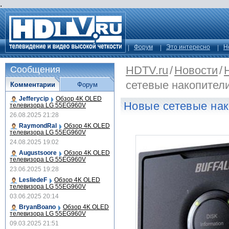
.
Форум
Это интересно
Н
HDTV.ru
/
Новости
/
Сообщения
сетевые накопители
Комментарии
Форум
Jefferycip
Обзор 4K OLED
Новые сетевые нак
телевизора LG 55EG960V
26.08.2025 21:28
RaymondRal
Обзор 4K OLED
телевизора LG 55EG960V
24.08.2025 19:02
Augustsoore
Обзор 4K OLED
телевизора LG 55EG960V
23.06.2025 19:28
LesliedeF
Обзор 4K OLED
телевизора LG 55EG960V
03.06.2025 20:14
BryanBoano
Обзор 4K OLED
телевизора LG 55EG960V
09.03.2025 21:51