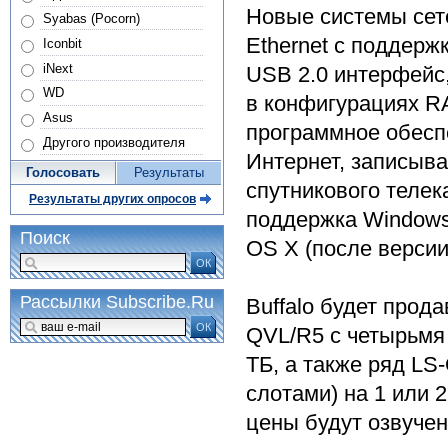
Новые системы сет
Syabas (Pocorn)
Ethernet с поддерж
Iconbit
iNext
USB 2.0 интерфейс,
WD
в конфигурациях RA
Asus
программное обесп
Другого производителя
Интернет, записыв
Голосовать
Результаты
спутникового телек
Результаты других опросов
поддержка Windows 7
Поиск
OS X (после версии 
ОК
Рассылки Subscribe.Ru
Buffalo будет прода
ОК
QVL/R5 с четырьмя
ТБ, а также ряд LS
слотами) на 1 или 
цены будут озвучен