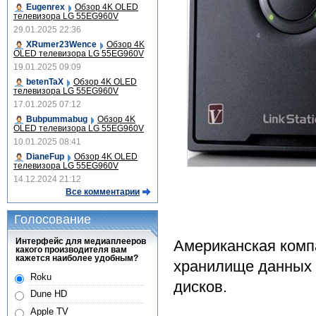
Eugenrex
Обзор 4K OLED
телевизора LG 55EG960V
29.01.2025 22:36
XRumer23Wence
Обзор 4K
OLED телевизора LG 55EG960V
19.01.2025 09:09
betenTaX
Обзор 4K OLED
телевизора LG 55EG960V
17.01.2025 07:12
Bubpummabug
Обзор 4K
OLED телевизора LG 55EG960V
10.01.2025 08:41
DianeFup
Обзор 4K OLED
телевизора LG 55EG960V
14.12.2024 21:12
Все комментарии
Голосование
Интерфейс для медиаплееров
Американская компа
какого производителя вам
кажется наиболее удобным?
хранилище данных 
Roku
дисков.
Dune HD
Apple TV