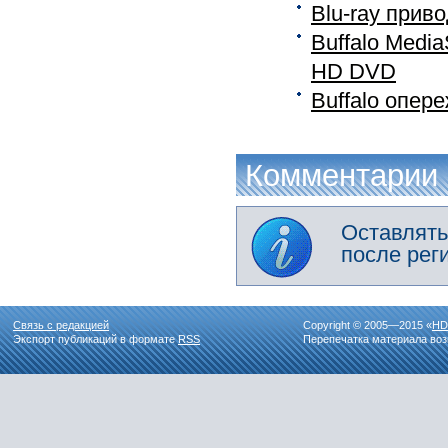
Blu-ray прив
Buffalo Medi
HD DVD
Buffalo опер
Комментарии
Оставлять
после рег
Связь с редакцией
Copyright © 2005—2015 «
HD
Экспорт публикаций в формате
RSS
Перепечатка материала воз