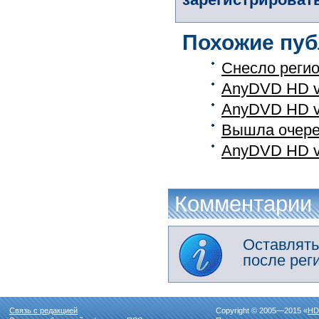
Похожие пуб
Снесло реги
AnyDVD HD v.
AnyDVD HD v.
Вышла очеред
AnyDVD HD v.
Комментарии
Оставлять
после рег
Связь с редакцией
Copyright © 2005—2015 «
HD