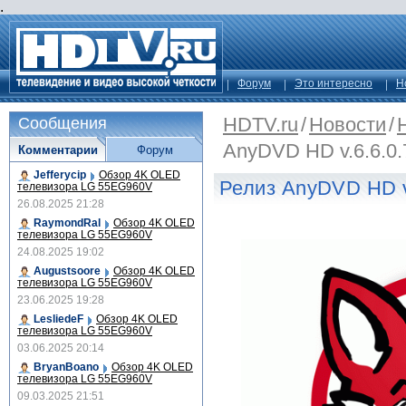
.
Форум
Это интересно
Н
HDTV.ru
/
Новости
/
Сообщения
AnyDVD HD v.6.6.0.
Комментарии
Форум
Jefferycip
Обзор 4K OLED
Релиз AnyDVD HD v
телевизора LG 55EG960V
26.08.2025 21:28
RaymondRal
Обзор 4K OLED
телевизора LG 55EG960V
24.08.2025 19:02
Augustsoore
Обзор 4K OLED
телевизора LG 55EG960V
23.06.2025 19:28
LesliedeF
Обзор 4K OLED
телевизора LG 55EG960V
03.06.2025 20:14
BryanBoano
Обзор 4K OLED
телевизора LG 55EG960V
09.03.2025 21:51