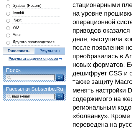
стационарными пле
Syabas (Pocorn)
на уровне прошивк
Iconbit
iNext
операционной сист
WD
приводов оказался 
Asus
деле, выступила ко
Другого производителя
после появления н
Голосовать
Результаты
преобразилась в A
Результаты других опросов
новых форматов. Е
Поиск
дешифрует CSS и с
ОК
также защиту Macro
Рассылки Subscribe.Ru
менять настройки D
ОК
содержимого на жес
региональным кодо
«болванку». Кроме
переведена на русс