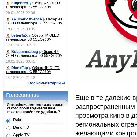
Eugenrex
Обзор 4K OLED
телевизора LG 55EG960V
29.01.2025 22:36
XRumer23Wence
Обзор 4K
OLED телевизора LG 55EG960V
19.01.2025 09:09
betenTaX
Обзор 4K OLED
телевизора LG 55EG960V
17.01.2025 07:12
Bubpummabug
Обзор 4K
OLED телевизора LG 55EG960V
10.01.2025 08:41
DianeFup
Обзор 4K OLED
телевизора LG 55EG960V
14.12.2024 21:12
Все комментарии
Голосование
Еще в те далекие 
Интерфейс для медиаплееров
распространенным 
какого производителя вам
кажется наиболее удобным?
просмотра кино в д
Roku
региональных огра
Dune HD
желающими контрол
Apple TV