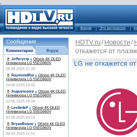
.
Форум
Это интересно
Н
HDTV.ru
/
Новости
/
Сообщения
откажется от плаз
Комментарии
Форум
Jefferycip
Обзор 4K OLED
LG не откажется о
телевизора LG 55EG960V
26.08.2025 21:28
RaymondRal
Обзор 4K OLED
телевизора LG 55EG960V
24.08.2025 19:02
Augustsoore
Обзор 4K OLED
телевизора LG 55EG960V
23.06.2025 19:28
LesliedeF
Обзор 4K OLED
телевизора LG 55EG960V
03.06.2025 20:14
BryanBoano
Обзор 4K OLED
телевизора LG 55EG960V
09.03.2025 21:51