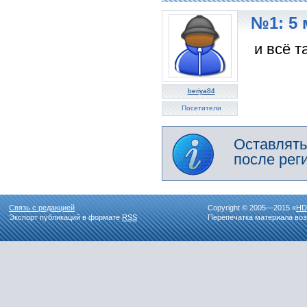
№1: 5 
и всё та
beriya84
Посетители
Оставлять
после рег
Связь с редакцией
Copyright © 2005—2015 «
HD
Экспорт публикаций в формате
RSS
Перепечатка материала воз