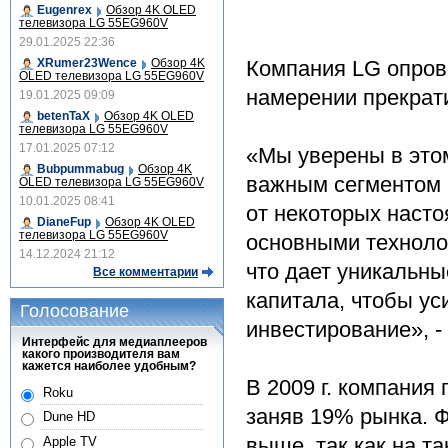
Eugenrex
Обзор 4K OLED
телевизора LG 55EG960V
29.01.2025 22:36
Компания LG опро
XRumer23Wence
Обзор 4K
OLED телевизора LG 55EG960V
намерении прекрат
19.01.2025 09:09
betenTaX
Обзор 4K OLED
телевизора LG 55EG960V
17.01.2025 07:12
«Мы уверены в это
Bubpummabug
Обзор 4K
важным сегментом 
OLED телевизора LG 55EG960V
10.01.2025 08:41
от некоторых насто
DianeFup
Обзор 4K OLED
телевизора LG 55EG960V
основными техноло
14.12.2024 21:12
что дает уникальн
Все комментарии
капитала, чтобы ус
Голосование
инвестирование», 
Интерфейс для медиаплееров
какого производителя вам
кажется наиболее удобным?
В 2009 г. компания
Roku
заняв 19% рынка. Ф
Dune HD
выше, так как на т
Apple TV