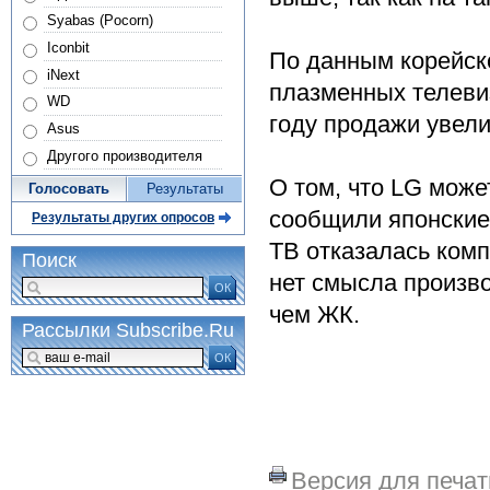
Syabas (Pocorn)
Iconbit
По данным корейско
iNext
плазменных телеви
WD
году продажи увели
Asus
Другого производителя
О том, что LG може
Голосовать
Результаты
сообщили японские
Результаты других опросов
ТВ отказалась комп
Поиск
нет смысла произво
ОК
чем ЖК.
Рассылки Subscribe.Ru
ОК
Версия для печат