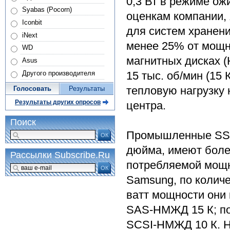
0,3 Вт в режиме ож
Syabas (Pocorn)
оценкам компании,
Iconbit
для систем хранен
iNext
менее 25% от мощн
WD
магнитных дисках 
Asus
Другого производителя
15 тыс. об/мин (15
тепловую нагрузку
Голосовать
Результаты
Результаты других опросов
центра.
Поиск
Промышленные SSD
ОК
дюйма, имеют боле
Рассылки Subscribe.Ru
потребляемой мощн
ОК
Samsung, по количе
ватт мощности они 
SAS-НМЖД 15 К; по 
SCSI-НМЖД 10 К. Н