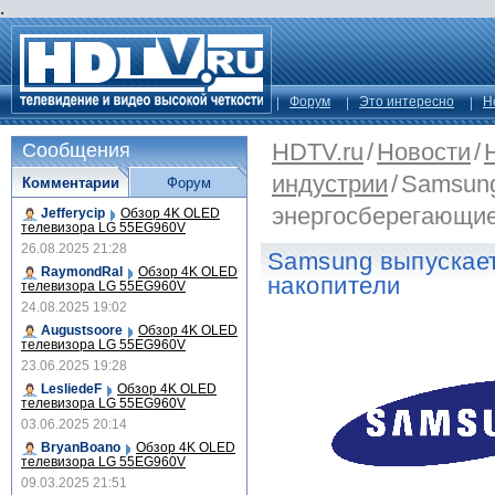
.
Форум
Это интересно
Н
HDTV.ru
/
Новости
/
Сообщения
индустрии
/
Samsung
Комментарии
Форум
энергосберегающи
Jefferycip
Обзор 4K OLED
телевизора LG 55EG960V
26.08.2025 21:28
Samsung выпускае
RaymondRal
Обзор 4K OLED
накопители
телевизора LG 55EG960V
24.08.2025 19:02
Augustsoore
Обзор 4K OLED
телевизора LG 55EG960V
23.06.2025 19:28
LesliedeF
Обзор 4K OLED
телевизора LG 55EG960V
03.06.2025 20:14
BryanBoano
Обзор 4K OLED
телевизора LG 55EG960V
09.03.2025 21:51