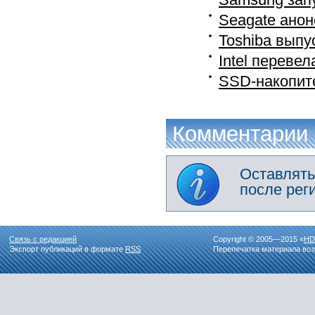
Seagate анон
Toshiba выпу
Intel переве
SSD-накопите
Комментарии
Оставлять
после рег
Связь с редакцией
Copyright © 2005—2015 «
HD
Экспорт публикаций в формате
RSS
Перепечатка материала воз