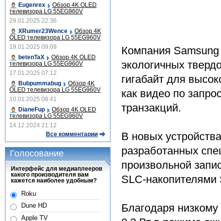
Eugenrex
Обзор 4K OLED
телевизора LG 55EG960V
29.01.2025 22:36
XRumer23Wence
Обзор 4K
OLED телевизора LG 55EG960V
19.01.2025 09:09
Компания Samsung E
betenTaX
Обзор 4K OLED
экологичных твердо
телевизора LG 55EG960V
17.01.2025 07:12
гигабайт для высо
Bubpummabug
Обзор 4K
OLED телевизора LG 55EG960V
как видео по запро
10.01.2025 08:41
транзакций.
DianeFup
Обзор 4K OLED
телевизора LG 55EG960V
14.12.2024 21:12
В новых устройства
Все комментарии
разработанных спе
Голосование
произвольной запи
Интерфейс для медиаплееров
какого производителя вам
SLC-накопителями 
кажется наиболее удобным?
Roku
Благодаря низкому 
Dune HD
Apple TV