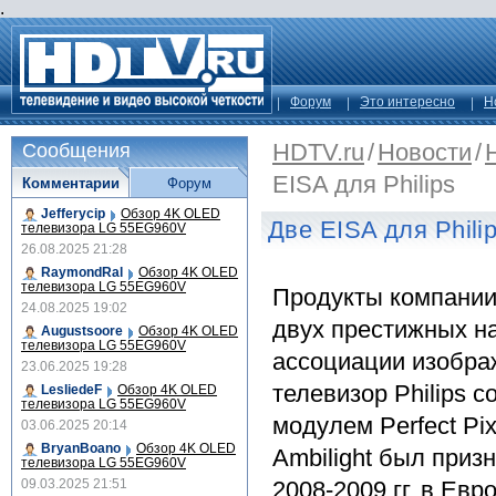
.
Форум
Это интересно
Н
HDTV.ru
/
Новости
/
Сообщения
EISA для Philips
Комментарии
Форум
Jefferycip
Обзор 4K OLED
Две EISA для Phili
телевизора LG 55EG960V
26.08.2025 21:28
RaymondRal
Обзор 4K OLED
телевизора LG 55EG960V
Продукты компании 
24.08.2025 19:02
двух престижных н
Augustsoore
Обзор 4K OLED
телевизора LG 55EG960V
ассоциации изображ
23.06.2025 19:28
телевизор Philips 
LesliedeF
Обзор 4K OLED
телевизора LG 55EG960V
модулем Perfect Pi
03.06.2025 20:14
BryanBoano
Обзор 4K OLED
Ambilight был при
телевизора LG 55EG960V
09.03.2025 21:51
2008-2009 гг. в Евр