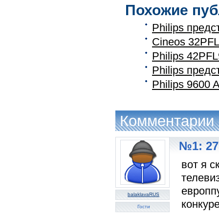
Похожие пуб
Philips пред
Cineos 32PFL
Philips 42PF
Philips предс
Philips 9600 
Комментарии
№1: 27
вот я с
телевиз
европп
balaklavaRUS
конкуре
Гости