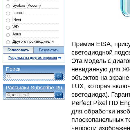
Syabas (Pocorn)
Iconbit
iNext
WD
Asus
Другого производителя
Премия EISA, прису
Голосовать
Результаты
светодиодной подсв
Результаты других опросов
Эта модель с диаг
невиданную для ЖК
Поиск
объектов на экране
ОК
LUX, которая включ
Рассылки Subscribe.Ru
светодиода). Гаран
ОК
Perfect Pixel HD E
для обработки изо
плоскопанельных те
четкости изображен