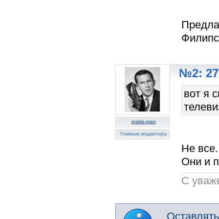
Предла
Филипс.
№2: 27
вот я 
телеви
inside-man
Главные редакторы
Не все.
Они и 
C уваж
Оставлять