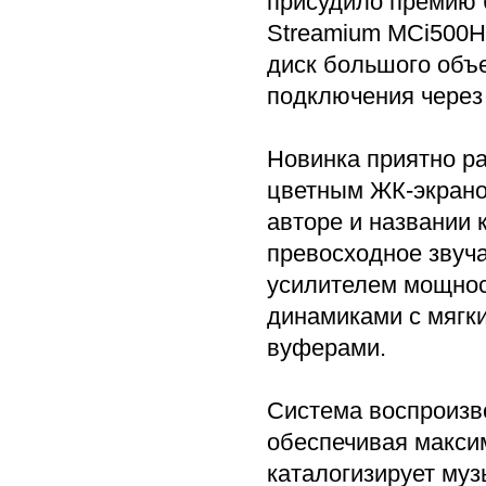
присудило премию б
Streamium MCi500H
диск большого объ
подключения через W
Новинка приятно ра
цветным ЖК-экрано
авторе и названии 
превосходное зву
усилителем мощнос
динамиками с мягк
вуферами.
Система воспроизв
обеспечивая макси
каталогизирует му