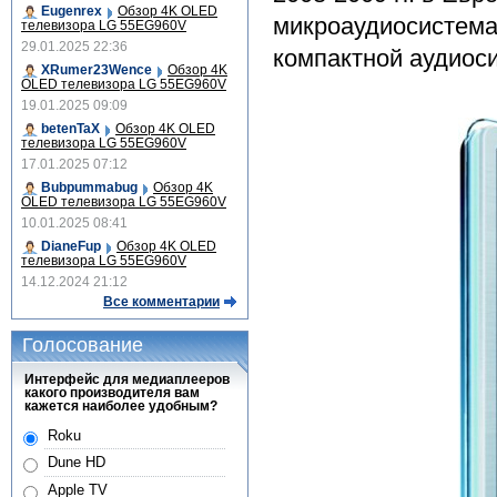
Eugenrex
Обзор 4K OLED
микроаудиосистема 
телевизора LG 55EG960V
29.01.2025 22:36
компактной аудиос
XRumer23Wence
Обзор 4K
OLED телевизора LG 55EG960V
19.01.2025 09:09
betenTaX
Обзор 4K OLED
телевизора LG 55EG960V
17.01.2025 07:12
Bubpummabug
Обзор 4K
OLED телевизора LG 55EG960V
10.01.2025 08:41
DianeFup
Обзор 4K OLED
телевизора LG 55EG960V
14.12.2024 21:12
Все комментарии
Голосование
Интерфейс для медиаплееров
какого производителя вам
кажется наиболее удобным?
Roku
Dune HD
Apple TV