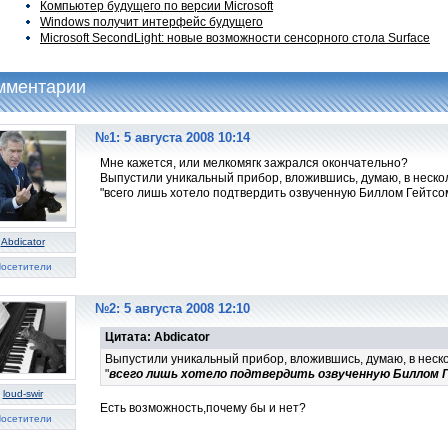
Компьютер будущего по версии Microsoft
Windows получит интерфейс будущего
Microsoft SecondLight: новые возможности сенсорного стола Surface
мментарии
№1: 5 августа 2008 10:14
Мне кажется, или мелкомягк зажрался окончательно?
Выпустили уникальный прибор, вложившись, думаю, в нескол
"всего лишь хотело подтвердить озвученную Биллом Гейтсом 
Abdicator
осетители
№2: 5 августа 2008 12:10
Цитата: Abdicator
Выпустили уникальный прибор, вложившись, думаю, в неско
"
всего лишь хотело подтвердить озвученную Биллом
loud-swir
Есть возможность,почему бы и нет?
осетители