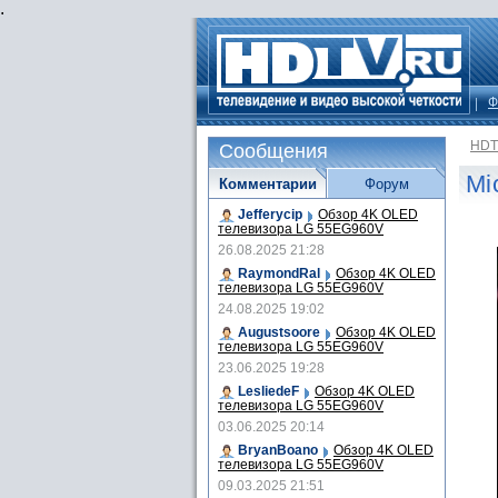
.
Ф
HDT
Сообщения
Mi
Комментарии
Форум
Jefferycip
Обзор 4K OLED
телевизора LG 55EG960V
26.08.2025 21:28
RaymondRal
Обзор 4K OLED
телевизора LG 55EG960V
24.08.2025 19:02
Augustsoore
Обзор 4K OLED
телевизора LG 55EG960V
23.06.2025 19:28
LesliedeF
Обзор 4K OLED
телевизора LG 55EG960V
03.06.2025 20:14
BryanBoano
Обзор 4K OLED
телевизора LG 55EG960V
09.03.2025 21:51