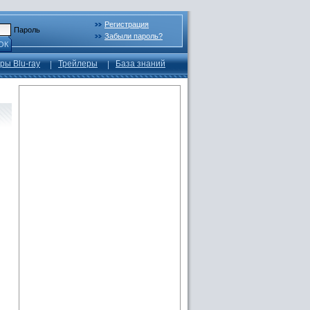
Регистрация
Пароль
Забыли пароль?
ОК
ры Blu-ray
Трейлеры
База знаний