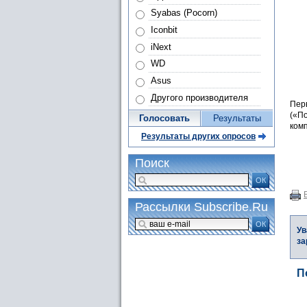
Syabas (Pocorn)
Iconbit
iNext
WD
Asus
Другого производителя
Пер
(«По
Голосовать
Результаты
ком
Результаты других опросов
Поиск
ОК
Рассылки Subscribe.Ru
ОК
Ув
за
П