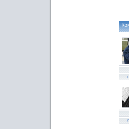
Ко
П
П