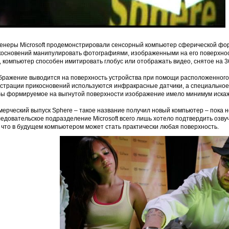
енеры Microsoft продемонстрировали сенсорный компьютер сферической ф
косновений манипулировать фотографиями, изображенными на его поверхност
, компьютер способен имитировать глобус или отображать видео, снятое на 3
бражение выводится на поверхность устройства при помощи расположенного 
истрации прикосновений используются инфракрасные датчики, а специальное
бы формируемое на выгнутой поверхности изображение имело минимум иска
ерческий выпуск Sphere – такое название получил новый компьютер – пока н
едовательское подразделение Microsoft всего лишь хотело подтвердить озвуч
 что в будущем компьютером может стать практически любая поверхность.