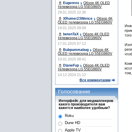
Eugenrex
Обзор 4K OLED
телевизора LG 55EG960V
29.01.2025 22:36
XRumer23Wence
Обзор 4K
OLED телевизора LG 55EG960V
Инж
19.01.2025 09:09
при
betenTaX
Обзор 4K OLED
того
телевизора LG 55EG960V
17.01.2025 07:12
Изо
рег
Bubpummabug
Обзор 4K
OLED телевизора LG 55EG960V
что
10.01.2025 08:41
Комм
DianeFup
Обзор 4K OLED
иссл
телевизора LG 55EG960V
том,
14.12.2024 21:12
Все комментарии
Голосование
Интерфейс для медиаплееров
какого производителя вам
кажется наиболее удобным?
Roku
Dune HD
Apple TV