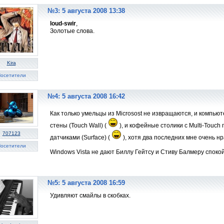
№3: 5 августа 2008 13:38
loud-swir
,
Золотые слова.
Kira
осетители
№4: 5 августа 2008 16:42
Как только умельцы из Microsost не извращаются, и компью
стены (Touch Wall) (
), и кофейные столики с Multi-Touc
707123
датчиками (Surface) (
), хотя два последних мне очень нр
осетители
Windows Vista не дают Биллу Гейтсу и Стиву Балмеру споко
№5: 5 августа 2008 16:59
Удивляют смайлы в скобках.