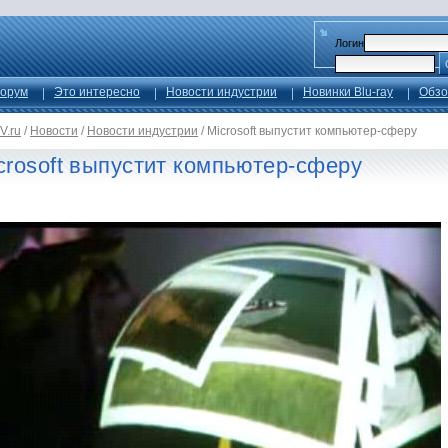
Логин
орум
Это интересно
Новости индустрии
Новинки Blu-ray
Обзо
V.ru
/
Новости
/
Новости индустрии
/
Microsoft выпустит компьютер-сферу
crosoft выпустит компьютер-сферу