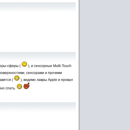
теры-сферы (
), и сенсорные Multi-Touch
h поверхностями, сенсорами и прочими
авятся (
), видимо лавры Apple и провал
йно спать.