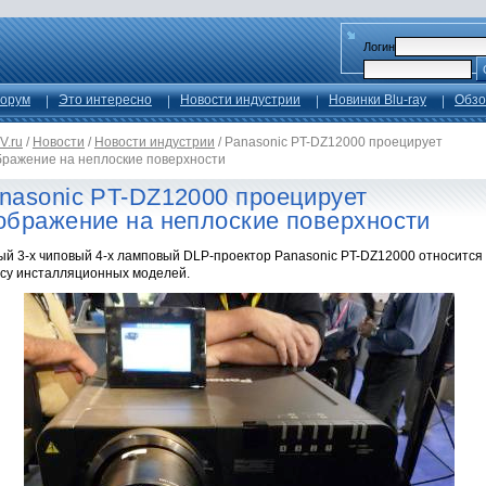
Логин
орум
Это интересно
Новости индустрии
Новинки Blu-ray
Обзо
V.ru
/
Новости
/
Новости индустрии
/
Panasonic PT-DZ12000 проецирует
бражение на неплоские поверхности
nasonic PT-DZ12000 проецирует
ображение на неплоские поверхности
ый 3-x чиповый 4-х ламповый DLP-проектор Panasonic PT-DZ12000 относится 
ссу инсталляционных моделей.