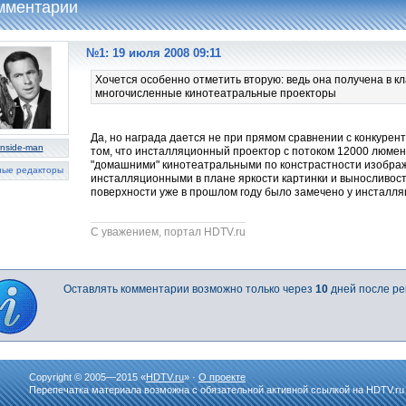
мментарии
№1: 19 июля 2008 09:11
Хочется особенно отметить вторую: ведь она получена в к
многочисленные кинотеатральные проекторы
Да, но награда дается не при прямом сравнении с конкурент
inside-man
том, что инсталляционный проектор с потоком 12000 люмен 
"домашними" кинотеатральными по констрастности изображе
ные редакторы
инсталляционными в плане яркости картинки и выносливост
поверхности уже в прошлом году было замечено у инсталля
C уважением, портал HDTV.ru
Оставлять комментарии возможно только через
10
дней после ре
Copyright © 2005—2015 «
HDTV.ru
» ·
О проекте
Перепечатка материала возможна с обязательной активной ссылкой на HDTV.ru