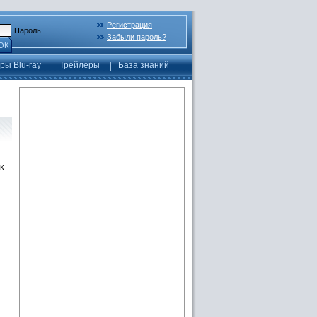
Регистрация
Пароль
Забыли пароль?
ОК
ры Blu-ray
Трейлеры
База знаний
к