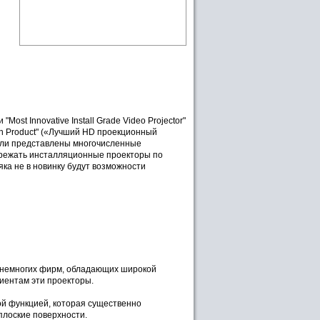
ost Innovative Install Grade Video Projector"
n Product" («Лучший HD проекционный
 были представлены многочисленные
режать инсталляционные проекторы по
яка не в новинку будут возможности
 немногих фирм, обладающих широкой
иентам эти проекторы.
й функцией, которая существенно
плоские поверхности.