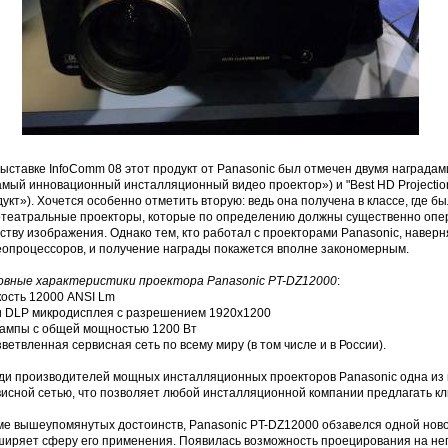
ыставке InfoComm 08 этот продукт от Panasonic был отмечен двумя наградами "M
амый инновационный инсталляционный видео проектор») и "Best HD Projectio
укт»). Хочется особенно отметить вторую: ведь она получена в классе, где
отеатральные проекторы, которые по определению должны существенно опе
ству изображения. Однако тем, кто работал с проекторами Panasonic, наверн
еопроцессоров, и получение награды покажется вполне закономерным.
овные характеристики проектора Panasonic PT-DZ12000
:
кость 12000 ANSI Lm
ри DLP микродисплея с разрешением 1920х1200
 лампы с общей мощностью 1200 Вт
зветвленная сервисная сеть по всему миру (в том числе и в России).
ди производителей мощных инсталляционных проекторов Panasonic одна из
висной сетью, что позволяет любой инсталляционной компании предлагать кл
ме вышеупомянутых достоинств, Panasonic PT-DZ12000 обзавелся одной ново
ширяет сферу его применения. Появилась возможность проецирования на не