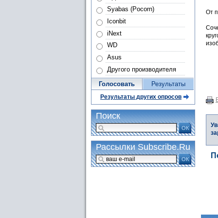
Syabas (Pocorn)
От 
Iconbit
Соч
iNext
кру
изоб
WD
Asus
Другого производителя
Голосовать
Результаты
Результаты других опросов
Поиск
Ув
ОК
за
Рассылки Subscribe.Ru
П
ОК