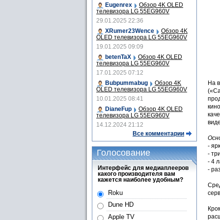
Eugenrex
Обзор 4K OLED
телевизора LG 55EG960V
29.01.2025 22:36
XRumer23Wence
Обзор 4K
OLED телевизора LG 55EG960V
19.01.2025 09:09
betenTaX
Обзор 4K OLED
телевизора LG 55EG960V
17.01.2025 07:12
Bubpummabug
Обзор 4K
На в
OLED телевизора LG 55EG960V
(«С
10.01.2025 08:41
прод
кин
DianeFup
Обзор 4K OLED
каче
телевизора LG 55EG960V
вид
14.12.2024 21:12
Все комментарии
Осн
- яр
Голосование
- т
- 4
Интерфейс для медиаплееров
- ра
какого производителя вам
кажется наиболее удобным?
Сре
Roku
сер
Dune HD
Кро
рас
Apple TV