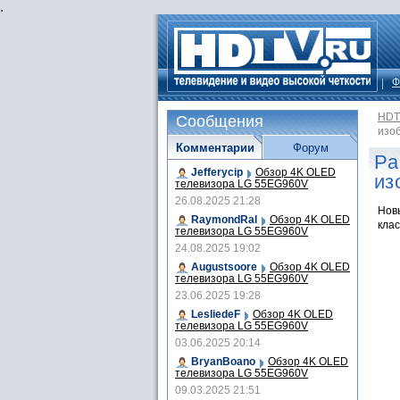
.
Ф
HDT
Сообщения
изо
Комментарии
Форум
Pa
Jefferycip
Обзор 4K OLED
из
телевизора LG 55EG960V
26.08.2025 21:28
Нов
RaymondRal
Обзор 4K OLED
кла
телевизора LG 55EG960V
24.08.2025 19:02
Augustsoore
Обзор 4K OLED
телевизора LG 55EG960V
23.06.2025 19:28
LesliedeF
Обзор 4K OLED
телевизора LG 55EG960V
03.06.2025 20:14
BryanBoano
Обзор 4K OLED
телевизора LG 55EG960V
09.03.2025 21:51