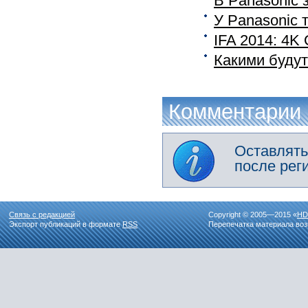
В Panasonic 
У Panasonic 
IFA 2014: 4K
Какими буду
Комментарии
Оставлять
после рег
Связь с редакцией
Copyright © 2005—2015 «
HD
Экспорт публикаций в формате
RSS
Перепечатка материала воз