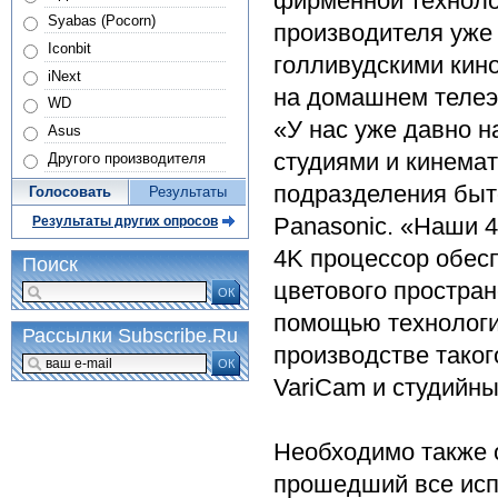
фирменной техноло
Syabas (Pocorn)
производителя уже
Iconbit
голливудскими кин
iNext
на домашнем телеэ
WD
«У нас уже давно 
Asus
студиями и кинемат
Другого производителя
подразделения быт
Голосовать
Результаты
Panasonic. «Наши 
Результаты других опросов
4K процессор обесп
Поиск
цветового простран
ОК
помощью технологи
Рассылки Subscribe.Ru
производстве тако
ОК
VariCam и студийн
Необходимо также о
прошедший все исп