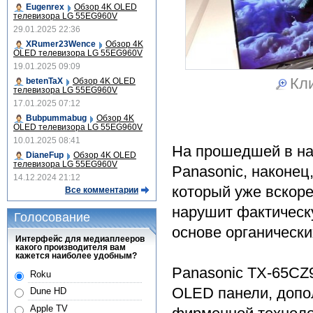
Eugenrex
Обзор 4K OLED
телевизора LG 55EG960V
29.01.2025 22:36
XRumer23Wence
Обзор 4K
OLED телевизора LG 55EG960V
19.01.2025 09:09
Кли
betenTaX
Обзор 4K OLED
телевизора LG 55EG960V
17.01.2025 07:12
Bubpummabug
Обзор 4K
OLED телевизора LG 55EG960V
10.01.2025 08:41
На прошедшей в на
DianeFup
Обзор 4K OLED
телевизора LG 55EG960V
Panasonic, наконец
14.12.2024 21:12
который уже вскоре
Все комментарии
нарушит фактическ
Голосование
основе органически
Интерфейс для медиаплееров
какого производителя вам
кажется наиболее удобным?
Panasonic TX-65CZ
Roku
OLED панели, допо
Dune HD
Apple TV