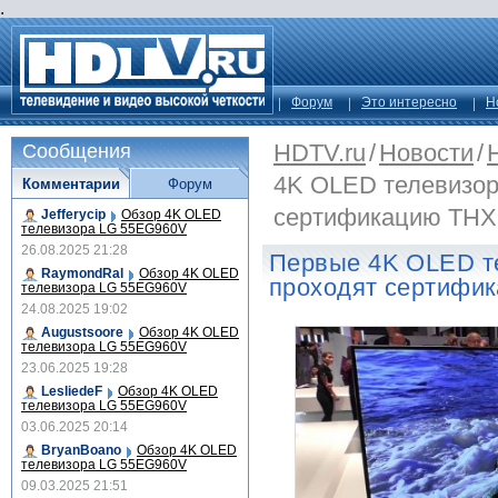
.
Форум
Это интересно
Н
HDTV.ru
/
Новости
/
Сообщения
4K OLED телевизор
Комментарии
Форум
сертификацию THX
Jefferycip
Обзор 4K OLED
телевизора LG 55EG960V
26.08.2025 21:28
Первые 4K OLED те
RaymondRal
Обзор 4K OLED
проходят сертифи
телевизора LG 55EG960V
24.08.2025 19:02
Augustsoore
Обзор 4K OLED
телевизора LG 55EG960V
23.06.2025 19:28
LesliedeF
Обзор 4K OLED
телевизора LG 55EG960V
03.06.2025 20:14
BryanBoano
Обзор 4K OLED
телевизора LG 55EG960V
09.03.2025 21:51