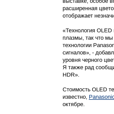
выставке, особое в
расширенная цвето
отображает незнач
«Технология OLED 
плазмы, так что м
технологии Panason
сигналов», - доба
уровня черного цве
Я также рад сообщи
HDR».
Стоимость OLED тел
известно,
Panasoni
октябре.