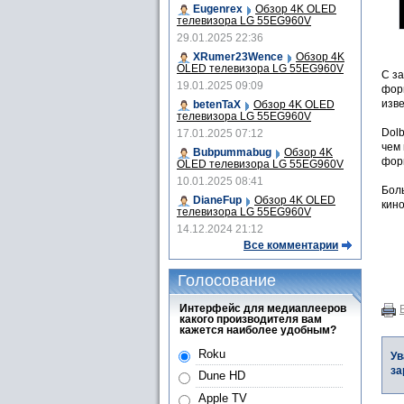
Eugenrex
Обзор 4K OLED
телевизора LG 55EG960V
29.01.2025 22:36
XRumer23Wence
Обзор 4K
OLED телевизора LG 55EG960V
С за
19.01.2025 09:09
фор
изве
betenTaX
Обзор 4K OLED
телевизора LG 55EG960V
Dolb
17.01.2025 07:12
чем 
Bubpummabug
Обзор 4K
форм
OLED телевизора LG 55EG960V
10.01.2025 08:41
Бол
DianeFup
Обзор 4K OLED
кин
телевизора LG 55EG960V
14.12.2024 21:12
Все комментарии
Голосование
Интерфейс для медиаплееров
какого производителя вам
кажется наиболее удобным?
Roku
Ув
за
Dune HD
Apple TV