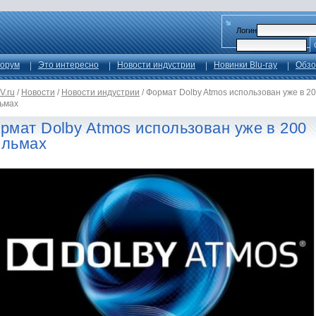
Логин
орум
Это интересно
Новости индустрии
Новинки Blu-ray
Обзо
V.ru
/
Новости
/
Новости индустрии
/
Формат Dolby Atmos использован уже в 2
ьмах
рмат Dolby Atmos использован уже в 200
льмах