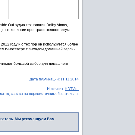
side Out аудио технологии Dolby Atmos,
ио технологии пространственного звука,
 2012 году и с тех пор он используется более
шнем кинотеатре с выходом домашней версии
печивают большой выбор для домашнего
Дата публикации:
11.11.2014
Источник:
HDTV.ru
стью, ссылка на первоисточник обязательна.
ователь. Мы рекомендуем Вам