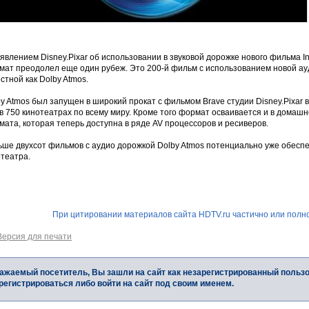
явлением Disney.Pixar об использовании в звуковой дорожке нового фильма In
мат преодолел еще один рубеж. Это 200-й фильм с использованием новой ауд
стной как Dolby Atmos.
y Atmos был запущен в широкий прокат с фильмом Brave студии Disney.Pixar в
в 750 кинотеатрах по всему миру. Кроме того формат осваивается и в дома
ата, которая теперь доступна в ряде AV процессоров и ресиверов.
ьше двухсот фильмов с аудио дорожкой Dolby Atmos потенциально уже обес
отеатра.
При цитировании материалов сайта HDTV.ru частично или полно
Версия для печати
ажаемый посетитель, Вы зашли на сайт как незарегистрированный польз
регистрироваться либо войти на сайт под своим именем.