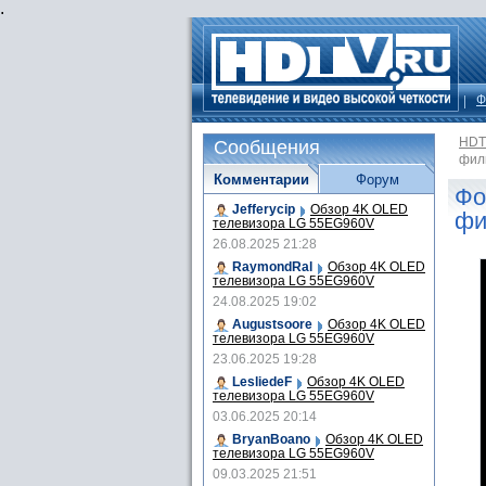
.
Ф
HDT
Сообщения
фил
Комментарии
Форум
Фо
Jefferycip
Обзор 4K OLED
фи
телевизора LG 55EG960V
26.08.2025 21:28
RaymondRal
Обзор 4K OLED
телевизора LG 55EG960V
24.08.2025 19:02
Augustsoore
Обзор 4K OLED
телевизора LG 55EG960V
23.06.2025 19:28
LesliedeF
Обзор 4K OLED
телевизора LG 55EG960V
03.06.2025 20:14
BryanBoano
Обзор 4K OLED
телевизора LG 55EG960V
09.03.2025 21:51