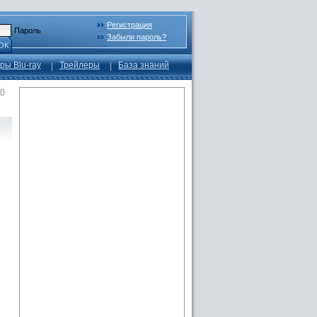
Регистрация
Пароль
Забыли пароль?
ОК
ры Blu-ray
Трейлеры
База знаний
00