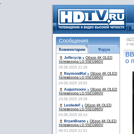
.
Ф
HDT
Сообщения
о п
Комментарии
Форум
BB
Jefferycip
Обзор 4K OLED
о 
телевизора LG 55EG960V
26.08.2025 21:28
RaymondRal
Обзор 4K OLED
телевизора LG 55EG960V
24.08.2025 19:02
Augustsoore
Обзор 4K OLED
телевизора LG 55EG960V
23.06.2025 19:28
LesliedeF
Обзор 4K OLED
телевизора LG 55EG960V
03.06.2025 20:14
BryanBoano
Обзор 4K OLED
телевизора LG 55EG960V
09.03.2025 21:51