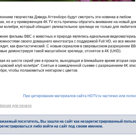
онники творчества Дэвида Аттенборо будут смотреть эти новинка в любом
чае, но и у приверженцев 4K TV есть причины обратить внимание на новый 
ни колибри, который обещает увлекательное зрелище не только для любител
жние фильмы BBC о животных и природе являлись идеальным видеоматериало
ожностями своего домашнего кинотеатра с поддержкой Full HD, но все меня
лядит, как фантастический. С новым сериалом в сверхвысоком разрешении BB
рвые демонстрируя такой масштабное зрелище, отснятое в 4K (UHD).
вая из шести серий уже в прокате, выходящая в ближайшее время вторая сер
йцовский клуб колибри". Снятые в замедленной съемке с разрешением 4K эп
бри, чтобы полакомиться нектаром с цветов.
При цитировании материалов сайта HDTV.ru частично или полно
Версия для печати
ажаемый посетитель, Вы зашли на сайт как незарегистрированный польз
регистрироваться либо войти на сайт под своим именем.