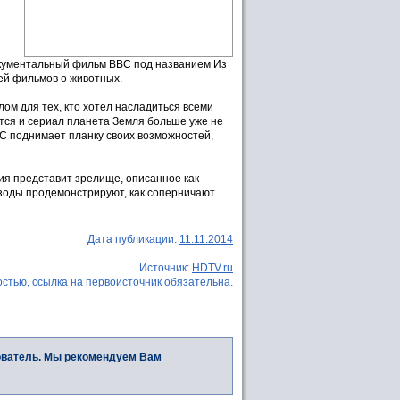
документальный фильм BBC под названием Из
ей фильмов о животных.
м для тех, кто хотел насладиться всеми
ется и сериал планета Земля больше уже не
C поднимает планку своих возможностей,
ия представит зрелище, описанное как
изоды продемонстрируют, как соперничают
Дата публикации:
11.11.2014
Источник:
HDTV.ru
стью, ссылка на первоисточник обязательна.
ователь. Мы рекомендуем Вам