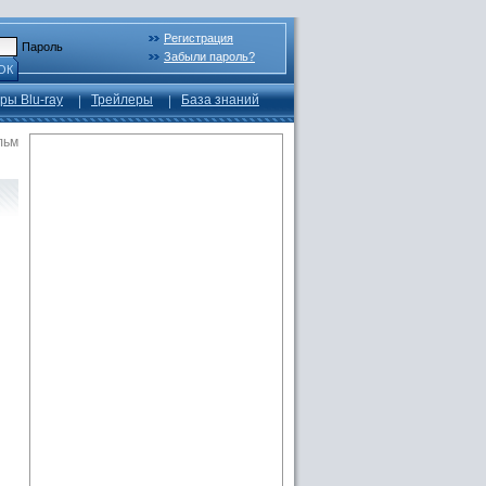
Регистрация
Пароль
Забыли пароль?
ОК
ры Blu-ray
Трейлеры
База знаний
льм
м