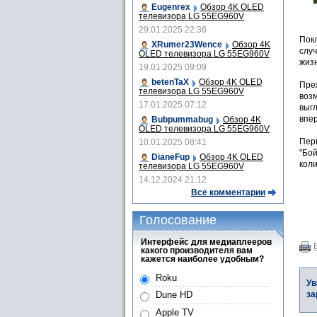
Eugenrex
Обзор 4K OLED
телевизора LG 55EG960V
29.01.2025 22:36
Покл
XRumer23Wence
Обзор 4K
слу
OLED телевизора LG 55EG960V
жиз
19.01.2025 09:09
betenTaX
Обзор 4K OLED
Пре
телевизора LG 55EG960V
возм
17.01.2025 07:12
выг
впе
Bubpummabug
Обзор 4K
OLED телевизора LG 55EG960V
Пер
10.01.2025 08:41
"Бо
DianeFup
Обзор 4K OLED
коли
телевизора LG 55EG960V
14.12.2024 21:12
Все комментарии
Голосование
Интерфейс для медиаплееров
какого производителя вам
кажется наиболее удобным?
Roku
Ув
за
Dune HD
Apple TV