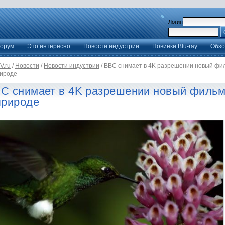
Логин
орум
Это интересно
Новости индустрии
Новинки Blu-ray
Обзо
V.ru
/
Новости
/
Новости индустрии
/
BBC снимает в 4K разрешении новый фи
рироде
C снимает в 4K разрешении новый филь
природе