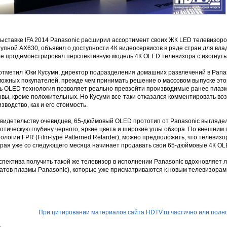
выставке IFA 2014 Panasonic расширил ассортимент своих ЖК LED телевизор
упной AX630, объявил о доступности 4К видеосервисов в ряде стран для вла
же продемонстрировал перспективную модель 4К OLED телевизора с изогнут
 отметил Юки Кусуми, директор подразделения домашних развлечений в Pana
можных покупателей, прежде чем принимать решение о массовом выпуске этог
ь OLED технология позволяет реально превзойти производимые ранее плазм
вы, кроме положительных. Но Кусуми все-таки отказался комментировать во
зводство, как и его стоимость.
свидетельству очевидцев, 65-дюймовый OLED прототип от Panasonic выгляде
нотическую глубину черного, яркие цвета и широкие углы обзора. По внешни
ологии FPR (Film-type Patterned Retarder), можно предположить, что телеви
орая уже со следующего месяца начинает продавать свои 65-дюймовые 4К OL
спектива получить такой же телевизор в исполнении Panasonic вдохновляет
атов плазмы Panasonic), которые уже присматриваются к новым телевизорам 
При цитировании материалов сайта HDTV.ru частично или полно