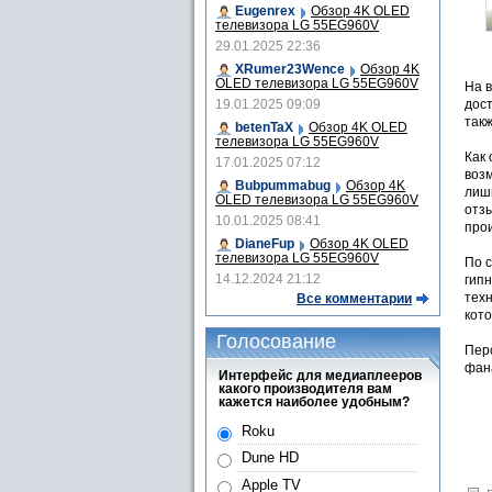
Eugenrex
Обзор 4K OLED
телевизора LG 55EG960V
29.01.2025 22:36
XRumer23Wence
Обзор 4K
OLED телевизора LG 55EG960V
На 
дост
19.01.2025 09:09
так
betenTaX
Обзор 4K OLED
телевизора LG 55EG960V
Как
17.01.2025 07:12
воз
Bubpummabug
Обзор 4K
лиш
OLED телевизора LG 55EG960V
отзы
10.01.2025 08:41
прои
DianeFup
Обзор 4K OLED
телевизора LG 55EG960V
По 
14.12.2024 21:12
гип
техн
Все комментарии
кот
Голосование
Пер
фан
Интерфейс для медиаплееров
какого производителя вам
кажется наиболее удобным?
Roku
Dune HD
Apple TV