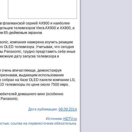
ов флагманской серией AX900 и наиболее
дельцев телевизоров Viera AX900 и AX800, а
ым 65-дюймовым экраном.
sonic, компания намерена изучить реакцию
о OLED телевизора. Учитывая, что сегодня
ы Panasonic, трудно представить себе иные
зможную дату запуска телевизора в
л очень впечатляюще, демонстрируя
м признакам, выдающим использование
зор собран на базе OLED панели компании LG,
ED телевизоры по цене около 7500 евро.
 любителей домашнего кино (особенно
Panasonic.
Дата публикации:
08.09.2014
Источник:
HDTV.ru
стью, ссылка на первоисточник обязательна.