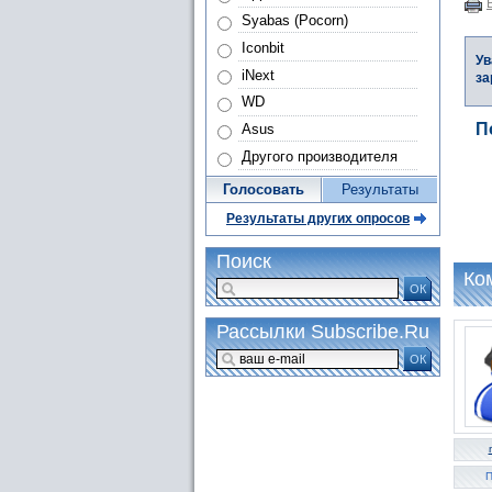
Syabas (Pocorn)
Iconbit
Ув
iNext
за
WD
П
Asus
Другого производителя
Голосовать
Результаты
Результаты других опросов
Поиск
Ко
ОК
Рассылки Subscribe.Ru
ОК
П