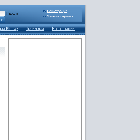
Регистрация
Пароль
Забыли пароль?
ОК
ры Blu-ray
Трейлеры
База знаний