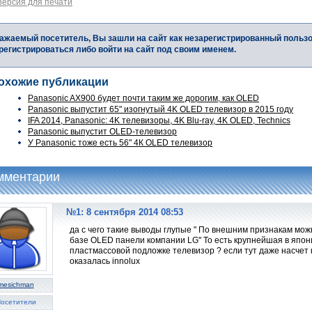
Версия для печати
ажаемый посетитель, Вы зашли на сайт как незарегистрированный польз
регистрироваться либо войти на сайт под своим именем.
охожие публикации
Panasonic AX900 будет почти таким же дорогим, как OLED
Panasonic выпустит 65" изогнутый 4K OLED телевизор в 2015 году
IFA 2014, Panasonic: 4K телевизоры, 4K Blu-ray, 4K OLED, Technics
Panasonic выпустит OLED-телевизор
У Panasonic тоже есть 56" 4К OLED телевизор
мментарии
№1: 8 сентября 2014 08:53
да с чего такие выводы глупые " По внешним признакам мож
базе OLED панели компании LG" То есть крупнейшая в япон
пластмассовой подложке телевизор ? если тут даже насчет 
оказалась innolux
mesichman
осетители