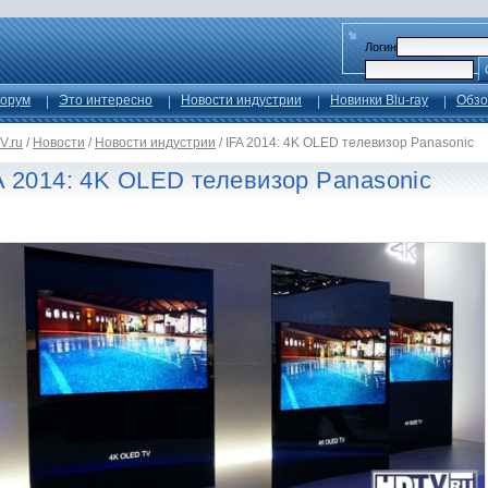
Логин
орум
Это интересно
Новости индустрии
Новинки Blu-ray
Обзо
V.ru
/
Новости
/
Новости индустрии
/
IFA 2014: 4K OLED телевизор Panasonic
A 2014: 4K OLED телевизор Panasonic