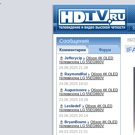
.
Ф
HDT
Сообщения
IF
Комментарии
Форум
Jefferycip
Обзор 4K OLED
телевизора LG 55EG960V
26.08.2025 21:28
RaymondRal
Обзор 4K OLED
телевизора LG 55EG960V
24.08.2025 19:02
Augustsoore
Обзор 4K OLED
телевизора LG 55EG960V
23.06.2025 19:28
LesliedeF
Обзор 4K OLED
телевизора LG 55EG960V
03.06.2025 20:14
BryanBoano
Обзор 4K OLED
телевизора LG 55EG960V
09.03.2025 21:51