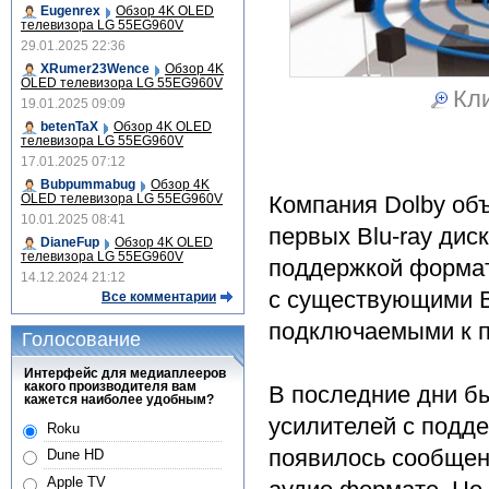
Eugenrex
Обзор 4K OLED
телевизора LG 55EG960V
29.01.2025 22:36
XRumer23Wence
Обзор 4K
OLED телевизора LG 55EG960V
Кли
19.01.2025 09:09
betenTaX
Обзор 4K OLED
телевизора LG 55EG960V
17.01.2025 07:12
Bubpummabug
Обзор 4K
Компания Dolby об
OLED телевизора LG 55EG960V
10.01.2025 08:41
первых Blu-ray дис
DianeFup
Обзор 4K OLED
телевизора LG 55EG960V
поддержкой формат
14.12.2024 21:12
с существующими Bl
Все комментарии
подключаемыми к п
Голосование
Интерфейс для медиаплееров
какого производителя вам
В последние дни б
кажется наиболее удобным?
усилителей с подде
Roku
появилось сообщени
Dune HD
Apple TV