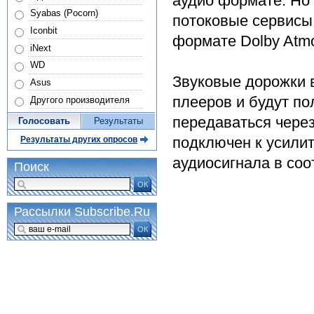
аудио формате. Но 
Syabas (Pocorn)
потоковые сервисы
Iconbit
формате Dolby Atm
iNext
WD
Звуковые дорожки 
Asus
плееров и будут по
Другого производителя
передаваться через
Голосовать
Результаты
подключен к усили
Результаты других опросов
аудиосигнала в со
Поиск
ОК
Рассылки Subscribe.Ru
ОК