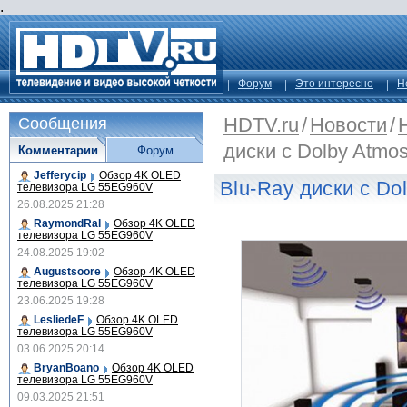
.
Форум
Это интересно
Н
HDTV.ru
/
Новости
/
Сообщения
диски с Dolby Atmo
Комментарии
Форум
Jefferycip
Обзор 4K OLED
Blu-Ray диски с Do
телевизора LG 55EG960V
26.08.2025 21:28
RaymondRal
Обзор 4K OLED
телевизора LG 55EG960V
24.08.2025 19:02
Augustsoore
Обзор 4K OLED
телевизора LG 55EG960V
23.06.2025 19:28
LesliedeF
Обзор 4K OLED
телевизора LG 55EG960V
03.06.2025 20:14
BryanBoano
Обзор 4K OLED
телевизора LG 55EG960V
09.03.2025 21:51