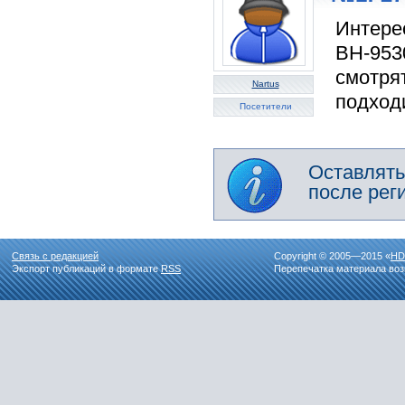
Интере
BH-953
смотрят
Nartus
подходи
Посетители
Оставлять
после рег
Связь с редакцией
Copyright © 2005—2015 «
HD
Экспорт публикаций в формате
RSS
Перепечатка материала воз