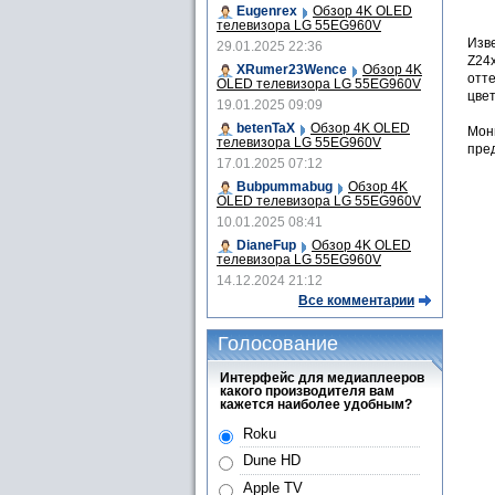
Eugenrex
Обзор 4K OLED
телевизора LG 55EG960V
Изв
29.01.2025 22:36
Z24x
XRumer23Wence
Обзор 4K
отте
OLED телевизора LG 55EG960V
цве
19.01.2025 09:09
betenTaX
Обзор 4K OLED
Мон
телевизора LG 55EG960V
пре
17.01.2025 07:12
Bubpummabug
Обзор 4K
OLED телевизора LG 55EG960V
10.01.2025 08:41
DianeFup
Обзор 4K OLED
телевизора LG 55EG960V
14.12.2024 21:12
Все комментарии
Голосование
Интерфейс для медиаплееров
какого производителя вам
кажется наиболее удобным?
Roku
Dune HD
Apple TV