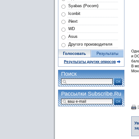
Syabas (Pocorn)
Iconbit
iNext
WD
Asus
Другого производителя
Одн
Голосовать
Результаты
и DC
бала
Результаты других опросов
В мо
Мон
Поиск
ОК
Рассылки Subscribe.Ru
ОК
Ув
за