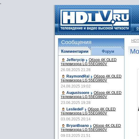
.
Ф
HDT
Сообщения
Мо
Комментарии
Форум
Jefferycip
Обзор 4K OLED
телевизора LG 55EG960V
26.08.2025 21:28
RaymondRal
Обзор 4K OLED
телевизора LG 55EG960V
24.08.2025 19:02
Augustsoore
Обзор 4K OLED
телевизора LG 55EG960V
23.06.2025 19:28
LesliedeF
Обзор 4K OLED
телевизора LG 55EG960V
03.06.2025 20:14
BryanBoano
Обзор 4K OLED
телевизора LG 55EG960V
09.03.2025 21:51