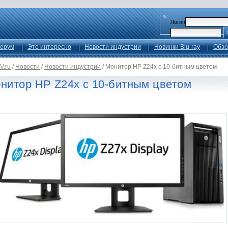
Логин
орум
Это интересно
Новости индустрии
Новинки Blu-ray
Обзо
V.ru
/
Новости
/
Новости индустрии
/
Монитор HP Z24x с 10-битным цветом
нитор HP Z24x с 10-битным цветом