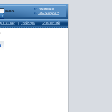
Регистрация
Пароль
Забыли пароль?
ОК
ры Blu-ray
Трейлеры
База знаний
и
а