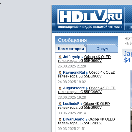
.
Ф
HDT
Сообщения
на $
Комментарии
Форум
Ja
Jefferycip
Обзор 4K OLED
$4
телевизора LG 55EG960V
26.08.2025 21:28
RaymondRal
Обзор 4K OLED
телевизора LG 55EG960V
24.08.2025 19:02
Augustsoore
Обзор 4K OLED
телевизора LG 55EG960V
23.06.2025 19:28
LesliedeF
Обзор 4K OLED
телевизора LG 55EG960V
03.06.2025 20:14
BryanBoano
Обзор 4K OLED
телевизора LG 55EG960V
09.03.2025 21:51