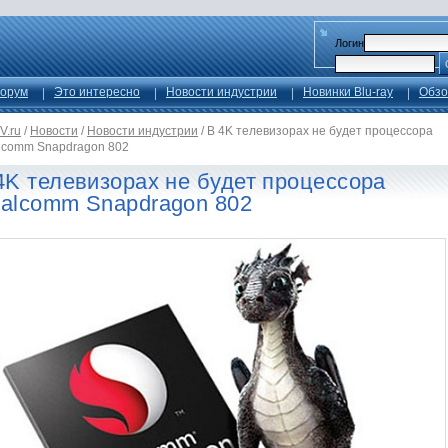
Логин
орум
Это интересно
Новости индустрии
Новинки Blu-ray
Обзо
V.ru
/
Новости
/
Новости индустрии
/
В 4K телевизорах не будет процессора
lcomm Snapdragon 802
4K телевизорах не будет процессора
alcomm Snapdragon 802