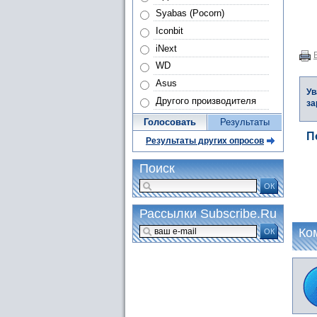
Syabas (Pocorn)
Iconbit
iNext
WD
Asus
Ув
Другого производителя
за
Голосовать
Результаты
П
Результаты других опросов
Поиск
ОК
Рассылки Subscribe.Ru
Ко
ОК