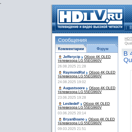
.
Ф
HDT
Сообщения
Qua
Комментарии
Форум
В 
Jefferycip
Обзор 4K OLED
Qu
телевизора LG 55EG960V
26.08.2025 21:28
RaymondRal
Обзор 4K OLED
телевизора LG 55EG960V
24.08.2025 19:02
Augustsoore
Обзор 4K OLED
телевизора LG 55EG960V
23.06.2025 19:28
LesliedeF
Обзор 4K OLED
телевизора LG 55EG960V
03.06.2025 20:14
BryanBoano
Обзор 4K OLED
телевизора LG 55EG960V
09.03.2025 21:51