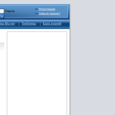
Регистрация
Пароль
Забыли пароль?
ОК
ры Blu-ray
Трейлеры
База знаний