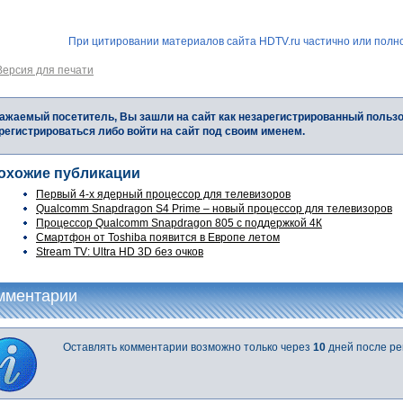
При цитировании материалов сайта HDTV.ru частично или полно
Версия для печати
ажаемый посетитель, Вы зашли на сайт как незарегистрированный польз
регистрироваться либо войти на сайт под своим именем.
охожие публикации
Первый 4-х ядерный процессор для телевизоров
Qualcomm Snapdragon S4 Prime – новый процессор для телевизоров
Процессор Qualcomm Snapdragon 805 с поддержкой 4К
Смартфон от Toshiba появится в Европе летом
Stream TV: Ultra HD 3D без очков
мментарии
Оставлять комментарии возможно только через
10
дней после ре