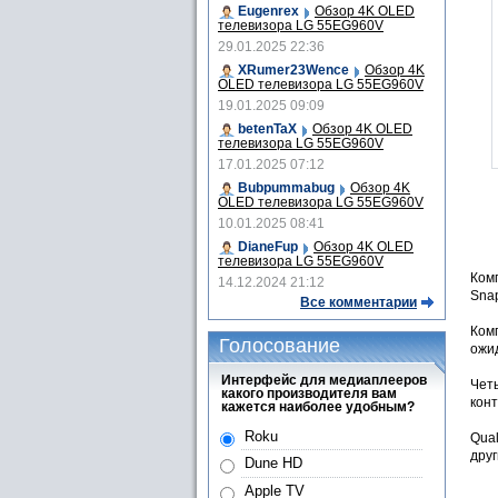
Eugenrex
Обзор 4K OLED
телевизора LG 55EG960V
29.01.2025 22:36
XRumer23Wence
Обзор 4K
OLED телевизора LG 55EG960V
19.01.2025 09:09
betenTaX
Обзор 4K OLED
телевизора LG 55EG960V
17.01.2025 07:12
Bubpummabug
Обзор 4K
OLED телевизора LG 55EG960V
10.01.2025 08:41
DianeFup
Обзор 4K OLED
телевизора LG 55EG960V
Ком
14.12.2024 21:12
Sna
Все комментарии
Ком
Голосование
ожи
Интерфейс для медиаплееров
Четы
какого производителя вам
конт
кажется наиболее удобным?
Roku
Qual
дру
Dune HD
Apple TV