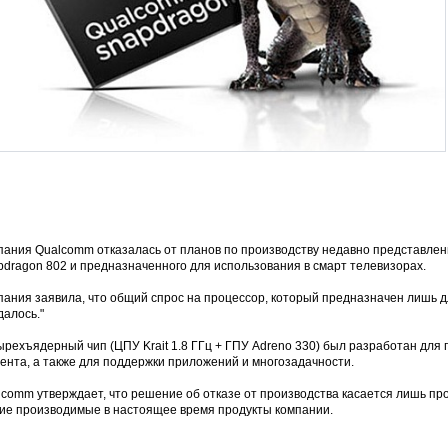
пания Qualcomm отказалась от планов по производству недавно представлен
pdragon 802 и предназначенного для использования в смарт телевизорах.
пания заявила, что общий спрос на процессор, который предназначен лишь д
далось."
рехъядерный чип (ЦПУ Krait 1.8 ГГц + ГПУ Adreno 330) был разработан для 
ента, а также для поддержки приложений и многозадачности.
comm утверждает, что решение об отказе от производства касается лишь пр
гие производимые в настоящее время продукты компании.