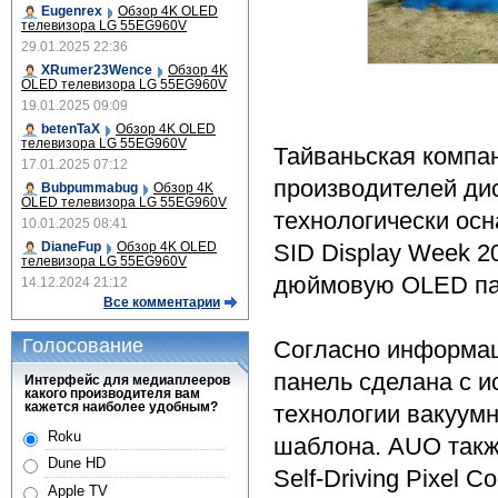
Eugenrex
Обзор 4K OLED
телевизора LG 55EG960V
29.01.2025 22:36
XRumer23Wence
Обзор 4K
OLED телевизора LG 55EG960V
19.01.2025 09:09
betenTaX
Обзор 4K OLED
телевизора LG 55EG960V
Тайваньская компан
17.01.2025 07:12
производителей ди
Bubpummabug
Обзор 4K
OLED телевизора LG 55EG960V
технологически ос
10.01.2025 08:41
DianeFup
Обзор 4K OLED
SID Display Week 2
телевизора LG 55EG960V
дюймовую OLED па
14.12.2024 21:12
Все комментарии
Голосование
Согласно информац
панель сделана с 
Интерфейс для медиаплееров
какого производителя вам
кажется наиболее удобным?
технологии вакуумн
Roku
шаблона. AUO такж
Dune HD
Self-Driving Pixel 
Apple TV