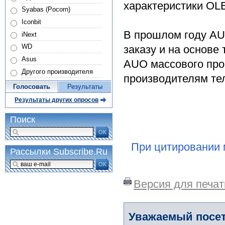
характеристики OL
Syabas (Pocorn)
Iconbit
В прошлом году AU
iNext
WD
заказу и на основе
Asus
AUO массового про
Другого производителя
производителям те
Голосовать
Результаты
Результаты других опросов
Поиск
ОК
При цитировании 
Рассылки Subscribe.Ru
ОК
Версия для печат
Уважаемый посет