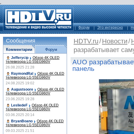
.
Форум
Это интересно
Н
HDTV.ru
/
Новости
/
Сообщения
разрабатывает са
Комментарии
Форум
Jefferycip
Обзор 4K OLED
AUO разрабатывае
телевизора LG 55EG960V
панель
26.08.2025 21:28
RaymondRal
Обзор 4K OLED
телевизора LG 55EG960V
24.08.2025 19:02
Augustsoore
Обзор 4K OLED
телевизора LG 55EG960V
23.06.2025 19:28
LesliedeF
Обзор 4K OLED
телевизора LG 55EG960V
03.06.2025 20:14
BryanBoano
Обзор 4K OLED
телевизора LG 55EG960V
09.03.2025 21:51