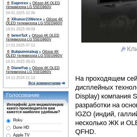
Eugenrex
Обзор 4K OLED
телевизора LG 55EG960V
29.01.2025 22:36
XRumer23Wence
Обзор 4K
OLED телевизора LG 55EG960V
19.01.2025 09:09
betenTaX
Обзор 4K OLED
телевизора LG 55EG960V
17.01.2025 07:12
Кли
Bubpummabug
Обзор 4K
OLED телевизора LG 55EG960V
10.01.2025 08:41
DianeFup
Обзор 4K OLED
телевизора LG 55EG960V
На проходящем сей
14.12.2024 21:12
Все комментарии
дисплейных технолог
Голосование
Display) компания 
разработки на осн
Интерфейс для медиаплееров
какого производителя вам
кажется наиболее удобным?
IGZO (индий, галли
Roku
несколько ЖК и OL
Dune HD
QFHD.
Apple TV