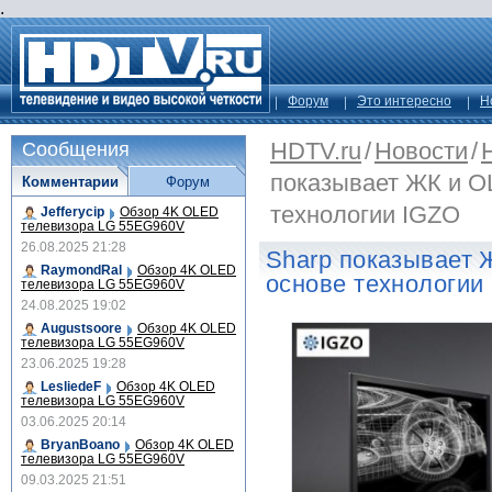
.
Форум
Это интересно
Н
HDTV.ru
/
Новости
/
Сообщения
показывает ЖК и O
Комментарии
Форум
технологии IGZO
Jefferycip
Обзор 4K OLED
телевизора LG 55EG960V
26.08.2025 21:28
Sharp показывает 
RaymondRal
Обзор 4K OLED
основе технологии
телевизора LG 55EG960V
24.08.2025 19:02
Augustsoore
Обзор 4K OLED
телевизора LG 55EG960V
23.06.2025 19:28
LesliedeF
Обзор 4K OLED
телевизора LG 55EG960V
03.06.2025 20:14
BryanBoano
Обзор 4K OLED
телевизора LG 55EG960V
09.03.2025 21:51