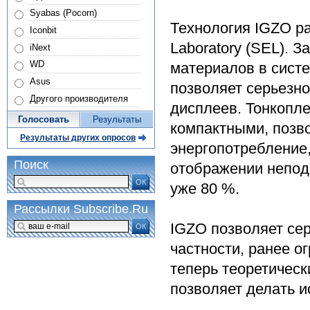
Syabas (Pocorn)
Технология IGZO ра
Iconbit
Laboratory (SEL). 
iNext
WD
материалов в сист
Asus
позволяет серьезн
Другого производителя
дисплеев. Тонкопл
Голосовать
Результаты
компактными, позв
Результаты других опросов
энергопотребление
Поиск
отображении непод
ОК
уже 80 %.
Рассылки Subscribe.Ru
IGZO позволяет се
ОК
частности, ранее 
теперь теоретичес
позволяет делать 