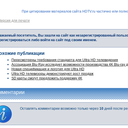
При цитировании материалов сайта HDTV.ru частично или полно
Версия для печати
ажаемый посетитель, Вы зашли на сайт как незарегистрированный польз
регистрироваться либо войти на сайт под своим именем.
охожие публикации
Пересмотрены требования стандарта для Ultra HD телевидения
Ассоциация Blu-Ray исследует возможности производства 4K Blu-ray 
Новая спецификация и логотип для Ultra HD
Ultra HD телевизоры демонстрируют рост продаж
SD карты смогут предложить поддержку 4K
мментарии
Оставлять комментарии возможно только через
10
дней после ре