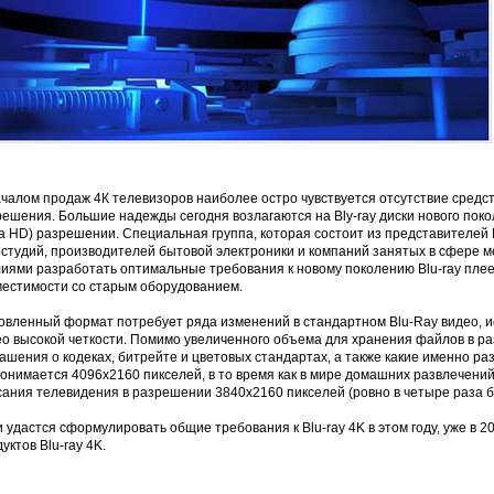
ачалом продаж 4К телевизоров наиболее остро чувствуется отсутствие средс
ешения. Большие надежды сегодня возлагаются на Bly-ray диски нового пок
ra HD) разрешении. Специальная группа, которая состоит из представителей
остудий, производителей бытовой электроники и компаний занятых в сфере 
лиями разработать оптимальные требования к новому поколению Blu-ray пле
местимости со старым оборудованием.
овленный формат потребует ряда изменений в стандартном Blu-Ray видео, 
ео высокой четкости. Помимо увеличенного объема для хранения файлов в 
ашения о кодеках, битрейте и цветовых стандартах, а также какие именно р
онимается 4096x2160 пикселей, в то время как в мире домашних развлечени
сания телевидения в разрешении 3840x2160 пикселей (ровно в четыре раза б
 удастся сформулировать общие требования к Blu-ray 4K в этом году, уже в 
уктов Blu-ray 4K.