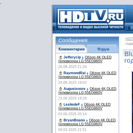
.
Ф
HDT
Сообщения
года
Комментарии
Форум
Bl
Jefferycip
Обзор 4K OLED
го
телевизора LG 55EG960V
26.08.2025 21:28
RaymondRal
Обзор 4K OLED
телевизора LG 55EG960V
24.08.2025 19:02
Augustsoore
Обзор 4K OLED
телевизора LG 55EG960V
23.06.2025 19:28
LesliedeF
Обзор 4K OLED
телевизора LG 55EG960V
03.06.2025 20:14
BryanBoano
Обзор 4K OLED
телевизора LG 55EG960V
09.03.2025 21:51