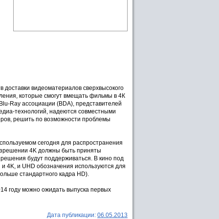
тв доставки видеоматериалов сверхвысокого
оления, которые смогут вмещать фильмы в 4К
 Blu-Ray ассоциации (BDA), представителей
медиа-технологий, надеются совместными
еров, решить по возможности проблемы
используемом сегодня для распространения
разрешении 4K должны быть приняты
азрешения будут поддерживаться. В кино под
й и 4K, и UHD обозначения используются для
ольше стандартного кадра HD).
2014 году можно ожидать выпуска первых
Дата публикации:
06.05.2013