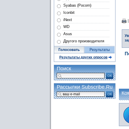
Syabas (Pocorn)
Iconbit
iNext
WD
Asus
Ув
за
Другого производителя
Голосовать
Результаты
П
Результаты других опросов
Поиск
ОК
Рассылки Subscribe.Ru
Ко
ОК