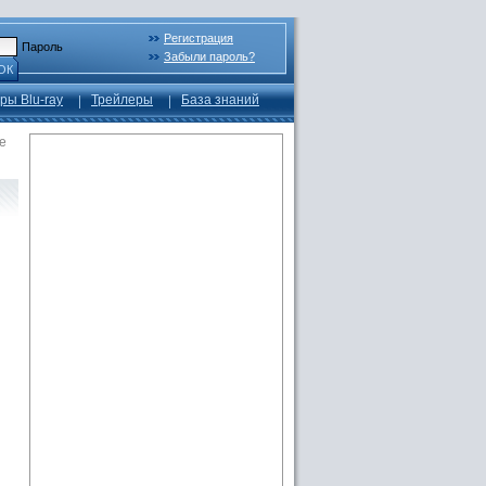
Регистрация
Пароль
Забыли пароль?
ОК
ры Blu-ray
Трейлеры
База знаний
е