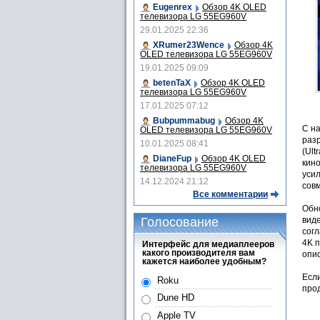
Eugenrex
Обзор 4K OLED
телевизора LG 55EG960V
29.01.2025 22:36
XRumer23Wence
Обзор 4K
OLED телевизора LG 55EG960V
19.01.2025 09:09
betenTaX
Обзор 4K OLED
телевизора LG 55EG960V
17.01.2025 07:12
Bubpummabug
Обзор 4K
С н
OLED телевизора LG 55EG960V
разр
10.01.2025 08:41
(Ult
DianeFup
Обзор 4K OLED
кин
телевизора LG 55EG960V
уси
14.12.2024 21:12
сов
Все комментарии
Обн
Голосование
вид
согл
4K п
Интерфейс для медиаплееров
какого производителя вам
опи
кажется наиболее удобным?
Если
Roku
прод
Dune HD
Apple TV