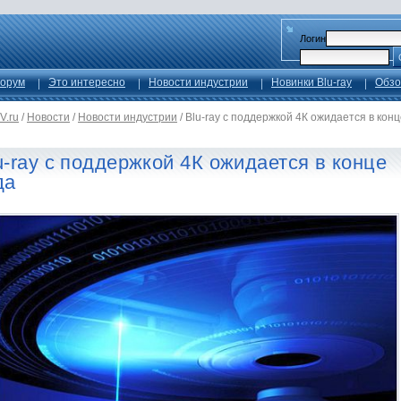
Логин
орум
Это интересно
Новости индустрии
Новинки Blu-ray
Обзо
V.ru
/
Новости
/
Новости индустрии
/
Blu-ray с поддержкой 4К ожидается в конц
u-ray с поддержкой 4К ожидается в конце
да