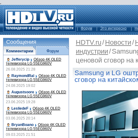
.
Форум
Это интересно
Н
HDTV.ru
/
Новости
/
Сообщения
индустрии
/
Samsung
Комментарии
Форум
ценовой сговор на 
Jefferycip
Обзор 4K OLED
телевизора LG 55EG960V
26.08.2025 21:28
Samsung и LG ошт
RaymondRal
Обзор 4K OLED
сговор на китайско
телевизора LG 55EG960V
24.08.2025 19:02
Augustsoore
Обзор 4K OLED
телевизора LG 55EG960V
23.06.2025 19:28
LesliedeF
Обзор 4K OLED
телевизора LG 55EG960V
03.06.2025 20:14
BryanBoano
Обзор 4K OLED
телевизора LG 55EG960V
09.03.2025 21:51