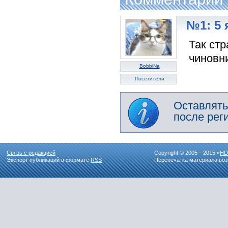
№1: 5 
Так стр
чиновн
BobbiNa
Посетители
Оставлять
после рег
Связь с редакцией
Copyright © 2005—2015 «
HD
Экспорт публикаций в формате
RSS
Перепечатка материала воз