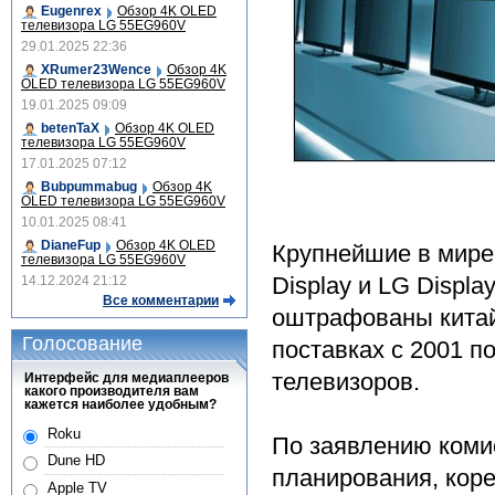
Eugenrex
Обзор 4K OLED
телевизора LG 55EG960V
29.01.2025 22:36
XRumer23Wence
Обзор 4K
OLED телевизора LG 55EG960V
19.01.2025 09:09
betenTaX
Обзор 4K OLED
телевизора LG 55EG960V
17.01.2025 07:12
Bubpummabug
Обзор 4K
OLED телевизора LG 55EG960V
10.01.2025 08:41
DianeFup
Обзор 4K OLED
Крупнейшие в мире
телевизора LG 55EG960V
Display и LG Displa
14.12.2024 21:12
Все комментарии
оштрафованы китай
Голосование
поставках с 2001 п
телевизоров.
Интерфейс для медиаплееров
какого производителя вам
кажется наиболее удобным?
Roku
По заявлению коми
Dune HD
планирования, коре
Apple TV