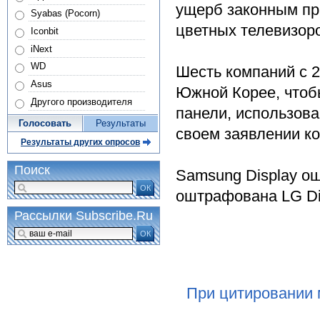
ущерб законным пр
Syabas (Pocorn)
цветных телевизоро
Iconbit
iNext
WD
Шесть компаний с 20
Asus
Южной Корее, чтоб
Другого производителя
панели, использова
Голосовать
Результаты
своем заявлении к
Результаты других опросов
Поиск
Samsung Display ош
ОК
оштрафована LG Di
Рассылки Subscribe.Ru
ОК
При цитировании 