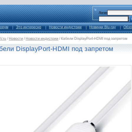
Логин
орум
Это интересно
Новости индустрии
Новинки Blu-ray
Обзо
V.ru
/
Новости
/
Новости индустрии
/
Кабели DisplayPort-HDMI под запретом
бели DisplayPort-HDMI под запретом