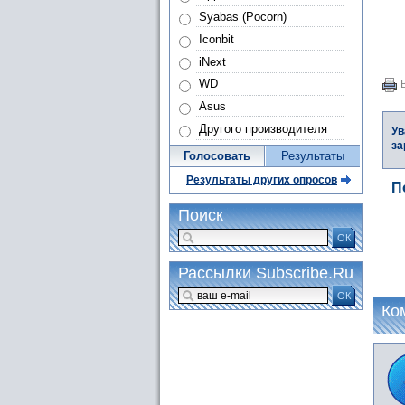
Syabas (Pocorn)
Iconbit
iNext
WD
Asus
Другого производителя
Ув
за
Голосовать
Результаты
Результаты других опросов
П
Поиск
ОК
Рассылки Subscribe.Ru
ОК
Ко