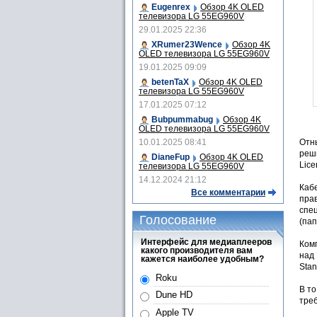
Eugenrex
Обзор 4K OLED
телевизора LG 55EG960V
29.01.2025 22:36
XRumer23Wence
Обзор 4K
OLED телевизора LG 55EG960V
19.01.2025 09:09
betenTaX
Обзор 4K OLED
телевизора LG 55EG960V
17.01.2025 07:12
Bubpummabug
Обзор 4K
OLED телевизора LG 55EG960V
10.01.2025 08:41
Отны
реши
DianeFup
Обзор 4K OLED
Lice
телевизора LG 55EG960V
14.12.2024 21:12
Кабе
Все комментарии
прав
спец
Голосование
(пап
Интерфейс для медиаплееров
Ком
какого производителя вам
над 
кажется наиболее удобным?
Stan
Roku
В то
Dune HD
тре
Apple TV