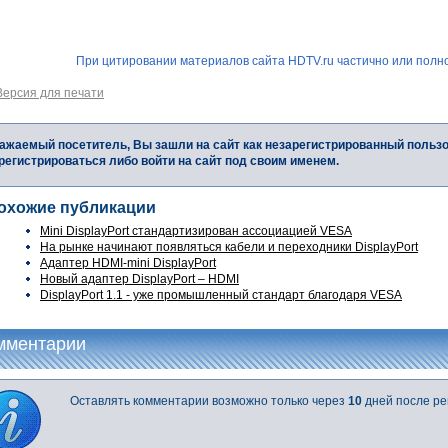
При цитировании материалов сайта HDTV.ru частично или полно
Версия для печати
ажаемый посетитель, Вы зашли на сайт как незарегистрированный польз
регистрироваться либо войти на сайт под своим именем.
охожие публикации
Mini DisplayPort стандартизирован ассоциацией VESA
На рынке начинают появляться кабели и переходники DisplayPort
Адаптер HDMI-mini DisplayPort
Новый адаптер DisplayPort – HDMI
DisplayPort 1.1 - уже промышленный стандарт благодаря VESA
мментарии
Оставлять комментарии возможно только через
10
дней после ре