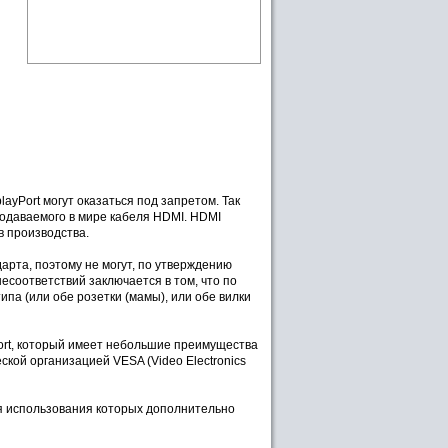
yPort могут оказаться под запретом. Так
родаваемого в мире кабеля HDMI. HDMI
в производства.
арта, поэтому не могут, по утверждению
есоответствий заключается в том, что по
па (или обе розетки (мамы), или обе вилки
ort, который имеет небольшие преимущества
ской организацией VESA (Video Electronics
ля использования которых дополнительно