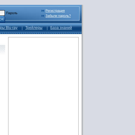
Регистрация
Пароль
Забыли пароль?
ОК
ры Blu-ray
Трейлеры
База знаний