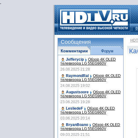
.
Ф
HDT
Сообщения
Ка
Комментарии
Форум
Jefferycip
Обзор 4K OLED
телевизора LG 55EG960V
26.08.2025 21:28
RaymondRal
Обзор 4K OLED
телевизора LG 55EG960V
24.08.2025 19:02
Augustsoore
Обзор 4K OLED
телевизора LG 55EG960V
23.06.2025 19:28
LesliedeF
Обзор 4K OLED
телевизора LG 55EG960V
03.06.2025 20:14
BryanBoano
Обзор 4K OLED
телевизора LG 55EG960V
09.03.2025 21:51