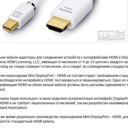
не кабели-адаптеры для соединения устройств с интерфейсами HDMI и Displa
ла HDMI Licensing, LLC, имеющая отчисления от 4 до 15 центов с каждого п
nsing не только собирает отчисления, но и следит за соблюдением стандарто
ли-переходники Mini DisplayPort – HDMI не соответствуют требованиям станд
ообладателя интерфейса HDMI, тестироваться и лицензироваться. Одно из н
ификации HDMI на обоих концах кабеля должны быть разъемы одинакового ти
ы)).
пания Apple использует в своих изделиях исключительно интерфейс DisplayP
HDMI и не требует лицензионных отчислений, так как разработан некоммерче
dard Association).
 же время разрешено производство переходников Mini DisplayPort – HDMI, д
буется стандартный HDMI кабель.