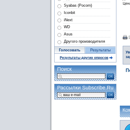
Цена
Syabas (Pocorn)
Iconbit
iNext
WD
Asus
Другого производителя
Голосовать
Результаты
Ув
за
Результаты других опросов
Поиск
П
ОК
Рассылки Subscribe.Ru
ОК
Ко