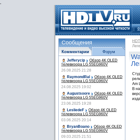
.
Ф
HDT
Сообщения
Лег
Комментарии
Форум
Wa
Jefferycip
Обзор 4K OLED
Ле
телевизора LG 55EG960V
26.08.2025 21:28
Сту
RaymondRal
Обзор 4K OLED
рели
телевизора LG 55EG960V
Am L
24.08.2025 19:02
В на
Augustsoore
Обзор 4K OLED
верс
телевизора LG 55EG960V
изд
23.06.2025 19:28
LesliedeF
Обзор 4K OLED
телевизора LG 55EG960V
03.06.2025 20:14
BryanBoano
Обзор 4K OLED
телевизора LG 55EG960V
09.03.2025 21:51