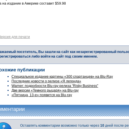
 на издание в Америке составит $59.98
Версия для печати
ажаемый посетитель, Вы зашли на сайт как незарегистрированный польз
регистрироваться либо войти на сайт под своим именем.
охожие публикации
Специальное издание картины «300 спартанцев» на Blu-Ray
Последние новости о релизе «Я легенда»
Warner: подробности Blu-ray релиза “Risky Business”
Две версии «Темного рыцаря» на Blu-ray
«Пятница, 13-е» появится на Blu-ray
мментарии
Оставлять комментарии возможно только через
10
дней после ре