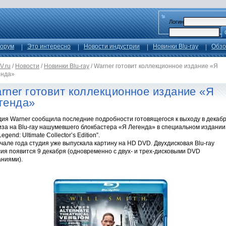
Логин
орум
Это интересно
Новости индустрии
Новинки Blu-ray
Обзо
V.ru
/
Новости
/
Новинки Blu-ray
/
Warner готовит коллекционное издание «Я
енда»
rner готовит коллекционное издание «Я
генда»
дия Warner сообщила последние подробности готовящегося к выходу в декаб
за на Blu-ray нашумевшего блокбастера «Я Легенда» в специальном издании 
egend: Ultimate Collector’s Edition”.
чале года студия уже выпускала картину на HD DVD. Двухдисковая Blu-ray
ия появится 9 декабря (одновременно с двух- и трех-дисковыми DVD
аниями).