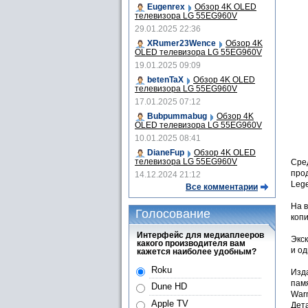
Eugenrex
Обзор 4K OLED
телевизора LG 55EG960V
29.01.2025 22:36
XRumer23Wence
Обзор 4K
OLED телевизора LG 55EG960V
19.01.2025 09:09
betenTaX
Обзор 4K OLED
телевизора LG 55EG960V
17.01.2025 07:12
Bubpummabug
Обзор 4K
OLED телевизора LG 55EG960V
10.01.2025 08:41
DianeFup
Обзор 4K OLED
телевизора LG 55EG960V
Сре
прод
14.12.2024 21:12
Lege
Все комментарии
На в
Голосование
коп
Интерфейс для медиаплееров
Экс
какого производителя вам
и од
кажется наиболее удобным?
Roku
Изда
пам
Dune HD
Warn
Apple TV
Дет