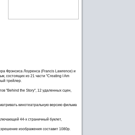
а Фрэнсиса Лоуренса (Francis Lawrence) и
, состоящих из 21 части "Creating I Am
ный трейлер.
 "Behind the Story", 12 удаленных сцен,
осматривать кинотеатральную версию фильма
 включающей 44-х страничный буклет,
разрешение изображения составит 1080p.