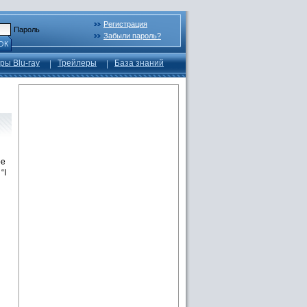
Регистрация
Пароль
Забыли пароль?
ОК
ры Blu-ray
Трейлеры
База знаний
ре
“I