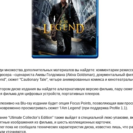
ди множества дополнительных материалов вы найдете: комментарии режиссер
юсера –сценариста Акивы Голдсмана (Akiva Goldsman), документальный фильм
nd", сюжет "Cautionary Tale", четыре анимированных комикса и кинотеатраль
тором диске издания вы найдете альтернативную версию фильма, пару сюжетов
ия фильма для цифровых устройств, портативных плееров.
клюзивно на Blu-ray издании будет опция Focus Points, позволяющая вам пр
новременно просматривать сюжет 'I Am Legend' (при поддержка Profile 1.1).
ние “Utimate Collector’s Edition” также выйдет в специальной люкс-упаковке,
ятные изображения из фильма, и шесть коллекционных карточек.
er пока не сообщала технических характеристик диска, известно лишь, что 
али уточняются.