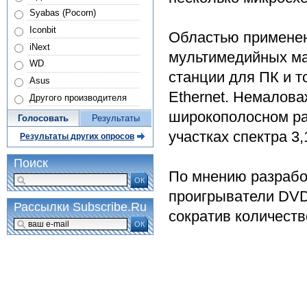
Syabas (Pocorn)
Iconbit
Областью применен
iNext
мультимедийных ма
WD
станции для ПК и т
Asus
Ethernet. Немалова
Другого производителя
широкополосном ра
Голосовать
Результаты
участках спектра 3,
Результаты других опросов
Поиск
По мнению разработ
ОК
проигрыватели DVD
Рассылки Subscribe.Ru
сократив количест
ОК