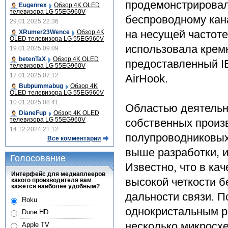
продемонстрировал
Eugenrex
Обзор 4K OLED
телевизора LG 55EG960V
беспроводному кана
29.01.2025 22:36
на несущей частоте
XRumer23Wence
Обзор 4K
OLED телевизора LG 55EG960V
использовала крем
19.01.2025 09:09
betenTaX
Обзор 4K OLED
предоставленный I
телевизора LG 55EG960V
17.01.2025 07:12
AirHook.
Bubpummabug
Обзор 4K
OLED телевизора LG 55EG960V
10.01.2025 08:41
Областью деятельн
DianeFup
Обзор 4K OLED
телевизора LG 55EG960V
собственных произ
14.12.2024 21:12
полупроводниковых
Все комментарии
выше разработки, и
Голосование
Известно, что в ка
Интерфейс для медиаплееров
высокой четкости б
какого производителя вам
кажется наиболее удобным?
дальности связи. П
Roku
однокристальным р
Dune HD
несколько микросх
Apple TV