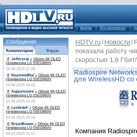
.
Форум
Это интересно
Н
HDTV.ru
/
Новости
/
Сообщения
показала работу чи
Комментарии
Форум
скоростью 1,6 Гбит/
Jefferycip
Обзор 4K OLED
телевизора LG 55EG960V
26.08.2025 21:28
Radiospire Network
RaymondRal
Обзор 4K OLED
для WirelessHD со 
телевизора LG 55EG960V
24.08.2025 19:02
Augustsoore
Обзор 4K OLED
телевизора LG 55EG960V
23.06.2025 19:28
LesliedeF
Обзор 4K OLED
телевизора LG 55EG960V
03.06.2025 20:14
BryanBoano
Обзор 4K OLED
телевизора LG 55EG960V
Компания Radiospir
09.03.2025 21:51