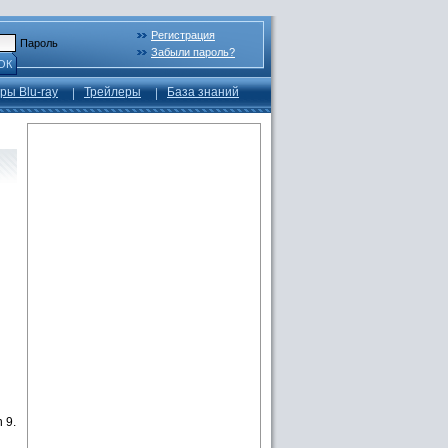
Регистрация
Пароль
Забыли пароль?
ОК
ры Blu-ray
Трейлеры
База знаний
 9.