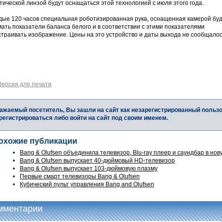
тической линзой будут оснащаться этой технологией с июля этого года.
дые 120 часов специальная роботизированная рука, оснащенная камерой бу
ать показатели баланса белого и в соответствии с этими показателями
страивать изображение. Цены на это устройство и даты выхода не сообщалос
Версия для печати
ажаемый посетитель, Вы зашли на сайт как незарегистрированный польз
регистрироваться либо войти на сайт под своим именем.
охожие публикации
Bang & Olufsen объединила телевизор, Blu-ray плеер и саундбар в новую
Bang & Olufsen выпускает 40-дюймовый HD-телевизор
Bang & Olufsen выпускает 103-дюймовую плазму
Первые смарт телевизоры Bang & Olufsen
Кубический пульт управления Bang and Olufsen
мментарии