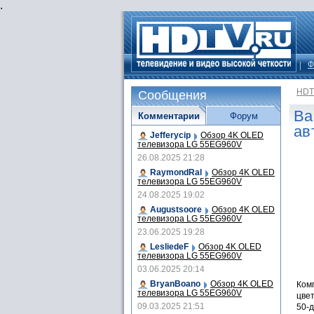
.
Ф
HDT
Сообщения
Ba
Комментарии
Форум
ав
Jefferycip
Обзор 4K OLED
телевизора LG 55EG960V
26.08.2025 21:28
RaymondRal
Обзор 4K OLED
телевизора LG 55EG960V
24.08.2025 19:02
Augustsoore
Обзор 4K OLED
телевизора LG 55EG960V
23.06.2025 19:28
LesliedeF
Обзор 4K OLED
телевизора LG 55EG960V
03.06.2025 20:14
BryanBoano
Обзор 4K OLED
Ком
телевизора LG 55EG960V
цвет
09.03.2025 21:51
50-