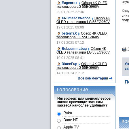
акус
Eugenrex
Обзор 4K OLED
телевизора LG 55EG960V
Каж
29.01.2025 22:36
сним
XRumer23Wence
Обзор 4K
под
OLED телевизора LG 55EG960V
19.01.2025 09:09
betenTaX
Обзор 4K OLED
телевизора LG 55EG960V
17.01.2025 07:12
Bubpummabug
Обзор 4K
OLED телевизора LG 55EG960V
10.01.2025 08:41
DianeFup
Обзор 4K OLED
Ув
телевизора LG 55EG960V
за
14.12.2024 21:12
Все комментарии
П
Голосование
Интерфейс для медиаплееров
какого производителя вам
кажется наиболее удобным?
Roku
Dune HD
Ко
Apple TV