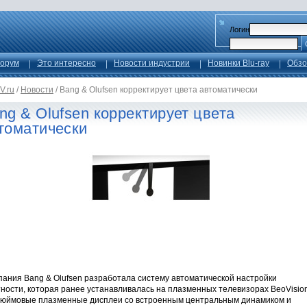
Логин
орум
Это интересно
Новости индустрии
Новинки Blu-ray
Обзо
V.ru
/
Новости
/
Bang & Olufsen корректирует цвета автоматически
ng & Olufsen корректирует цвета
томатически
пания Bang & Olufsen разработала систему автоматической настройки
ности, которая ранее устанавливалась на плазменных телевизорах BeoVision
дюймовые плазменные дисплеи со встроенным центральным динамиком и