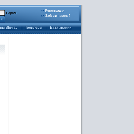
Регистрация
Пароль
Забыли пароль?
ОК
ры Blu-ray
Трейлеры
База знаний