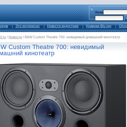
Логин
орум
Это интересно
Новости индустрии
Новинки Blu-ray
Обзо
V.ru
/
Новости
/
B&W Custom Theatre 700: невидимый домашний кинотеатр
W Custom Theatre 700: невидимый
машний кинотеатр