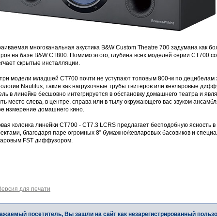
аиваемая многоканальная акустика B&W Custom Theatre 700 задумана как бо
ров на базе B&W CT800. Помимо этого, глубина всех моделей серии СТ700 сос
егчает скрытые инсталляции.
 три модели младшей CT700 почти не уступают топовым 800-м по децибелам 
ологии Nautilus, такие как нагрузочные трубы твитеров или кевларовые диффу
ль в линейке бесшовно интегрируется в обстановку домашнего театра и явл
ть место слева, в центре, справа или в тылу окружающего вас звуком ансамб
ое измерение домашнего кино.
овая колонка линейки СТ700 - CT7.3 LCRS предлагает бесподобную ясность 
ектами, благодаря паре огромных 8” бумажно/кевларовых басовиков и специ
ларовым FST диффузором.
Версия для печати
ажаемый посетитель, Вы зашли на сайт как незарегистрированный польз