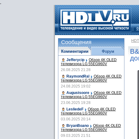
.
Ф
HDT
Сообщения
B&
Комментарии
Форум
до
Jefferycip
Обзор 4K OLED
телевизора LG 55EG960V
26.08.2025 21:28
RaymondRal
Обзор 4K OLED
телевизора LG 55EG960V
24.08.2025 19:02
Augustsoore
Обзор 4K OLED
телевизора LG 55EG960V
23.06.2025 19:28
LesliedeF
Обзор 4K OLED
телевизора LG 55EG960V
03.06.2025 20:14
BryanBoano
Обзор 4K OLED
телевизора LG 55EG960V
09.03.2025 21:51