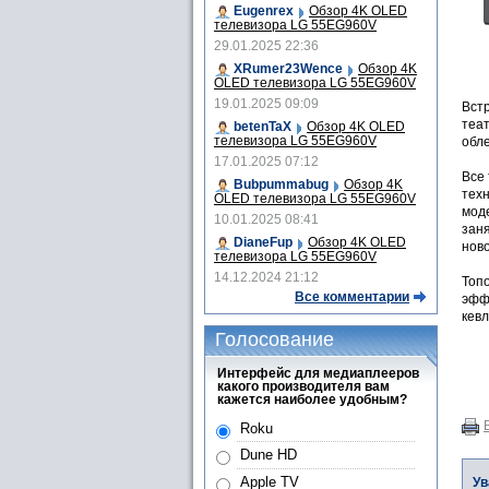
Eugenrex
Обзор 4K OLED
телевизора LG 55EG960V
29.01.2025 22:36
XRumer23Wence
Обзор 4K
OLED телевизора LG 55EG960V
19.01.2025 09:09
Встр
теат
betenTaX
Обзор 4K OLED
телевизора LG 55EG960V
обл
17.01.2025 07:12
Все
Bubpummabug
Обзор 4K
техн
OLED телевизора LG 55EG960V
моде
10.01.2025 08:41
заня
DianeFup
Обзор 4K OLED
нов
телевизора LG 55EG960V
14.12.2024 21:12
Топ
Все комментарии
эфф
кев
Голосование
Интерфейс для медиаплееров
какого производителя вам
кажется наиболее удобным?
Roku
Dune HD
Apple TV
Ув