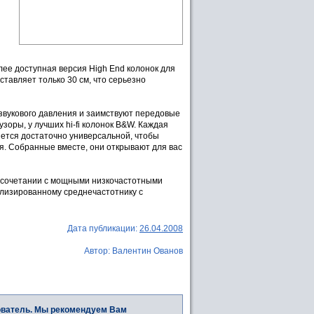
лее доступная версия High End колонок для
тавляет только 30 см, что серьезно
звукового давления и заимствуют передовые
зоры, у лучших hi-fi колонок B&W. Каждая
яется достаточно универсальной, чтобы
ля. Собранные вместе, они открывают для вас
в сочетании с мощными низкочастотными
ализированному среднечастотнику с
Дата публикации:
26.04.2008
Автор: Валентин Ованов
ователь. Мы рекомендуем Вам