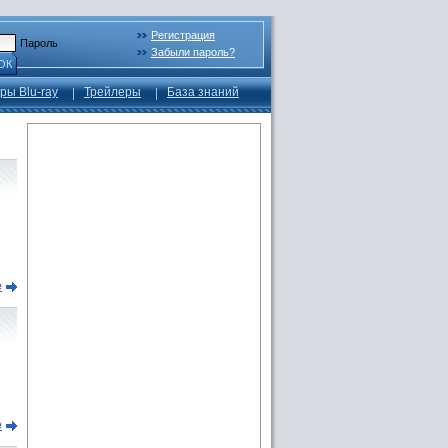
Регистрация
Пароль
Забыли пароль?
ОК
ры Blu-ray
Трейлеры
База знаний
е
е