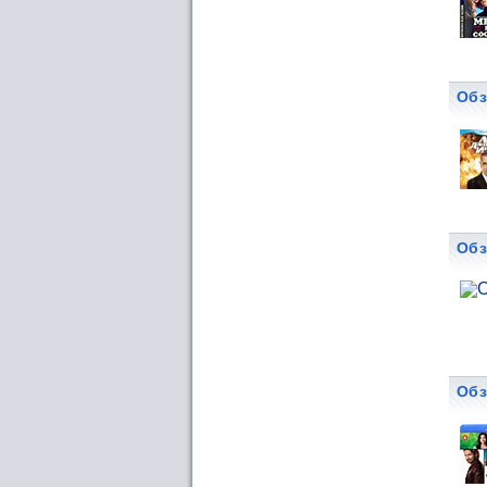
Обз
Обз
Обз