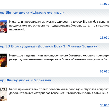
18.07
ор Blu-ray диска «Шпионские игры»
Издатели продолжают выпускать фильмы на дисках Blu-ray без дополн
продолжаем это всячески не поддерживать. Хорошо хоть, что к техниче
нареканий.
18.07
ор 3D Blu-ray диска «Доспехи Бога 3: Миссия Зодиак»
Неплохое издание типично олд-скульного боевика с хорошим трехмер
раздел дополнительных материалов более объемным - получился бы 
06.07
ор Blu-ray диска «Рассказы»
Релиз примечателен только эталонным видеорядом. Звуковое сопрово
дополнительных материалов вовсе нет. Стоимость издания завышена.
30.06