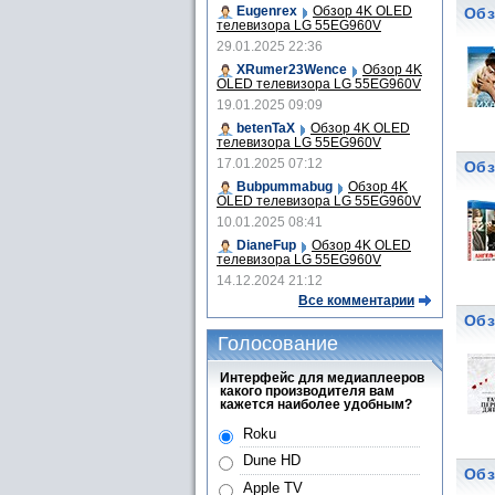
Eugenrex
Обзор 4K OLED
Обз
телевизора LG 55EG960V
29.01.2025 22:36
XRumer23Wence
Обзор 4K
OLED телевизора LG 55EG960V
19.01.2025 09:09
betenTaX
Обзор 4K OLED
телевизора LG 55EG960V
17.01.2025 07:12
Обз
Bubpummabug
Обзор 4K
OLED телевизора LG 55EG960V
10.01.2025 08:41
DianeFup
Обзор 4K OLED
телевизора LG 55EG960V
14.12.2024 21:12
Все комментарии
Обз
Голосование
Интерфейс для медиаплееров
какого производителя вам
кажется наиболее удобным?
Roku
Dune HD
Обз
Apple TV