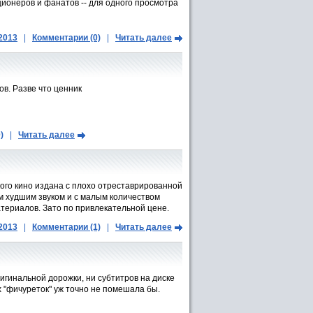
ционеров и фанатов -- для одного просмотра
.2013
|
Комментарии (0)
|
Читать далее
ов. Разве что ценник
)
|
Читать далее
кого кино издана с плохо отреставрированной
м худшим звуком и с малым количеством
териалов. Зато по привлекательной цене.
.2013
|
Комментарии (1)
|
Читать далее
игинальной дорожки, ни субтитров на диске
х "фичуреток" уж точно не помешала бы.