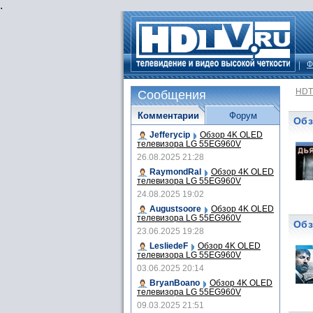
.
Ф
HDT
Сообщения
Комментарии
Форум
Обз
Jefferycip
Обзор 4K OLED
телевизора LG 55EG960V
26.08.2025 21:28
RaymondRal
Обзор 4K OLED
телевизора LG 55EG960V
24.08.2025 19:02
Augustsoore
Обзор 4K OLED
телевизора LG 55EG960V
Обз
23.06.2025 19:28
LesliedeF
Обзор 4K OLED
телевизора LG 55EG960V
03.06.2025 20:14
BryanBoano
Обзор 4K OLED
телевизора LG 55EG960V
09.03.2025 21:51