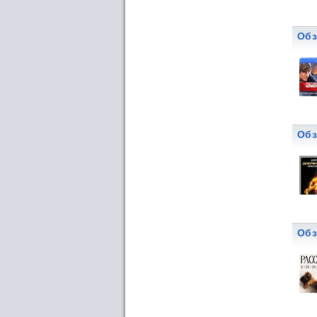
Обз
Обз
Обз