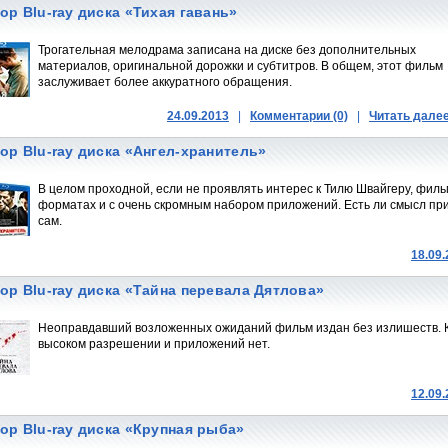
ор Blu-ray диска «Тихая гавань»
Трогательная мелодрама записана на диске без дополнительных
материалов, оригинальной дорожки и субтитров. В общем, этот фильм
заслуживает более аккуратного обращения.
24.09.2013
|
Комментарии (0)
|
Читать дале
ор Blu-ray диска «Ангел-хранитель»
В целом проходной, если не проявлять интерес к Тилю Швайгеру, фильм
форматах и с очень скромным набором приложений. Есть ли смысл при
сам.
18.09
ор Blu-ray диска «Тайна перевала Дятлова»
Неоправдавший возложенных ожиданий фильм издан без излишеств. Ка
высоком разрешении и приложений нет.
12.09
ор Blu-ray диска «Крупная рыба»