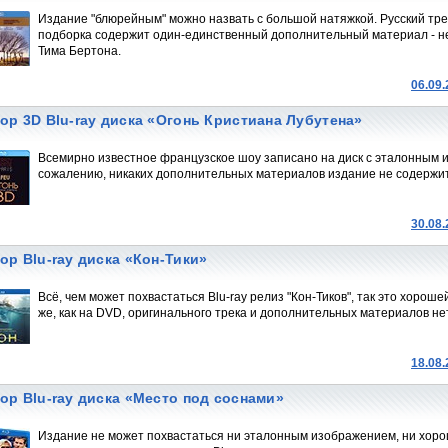
Издание "блюрейным" можно назвать с большой натяжкой. Русский трек 
подборка содержит один-единственный дополнительный материал - 
Тима Бертона.
06.09
ор 3D Blu-ray диска «Огонь Кристиана Лубутена»
Всемирно известное французское шоу записано на диск с эталонным 
сожалению, никаких дополнительных материалов издание не содержит
30.08
ор Blu-ray диска «Кон-Тики»
Всё, чем может похвастаться Blu-ray релиз "Кон-Тиков", так это хорош
же, как на DVD, оригинального трека и дополнительных материалов нет
18.08
ор Blu-ray диска «Место под соснами»
Издание не может похвастаться ни эталонным изображением, ни хоро