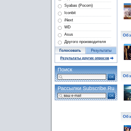
Syabas (Pocorn)
Iconbit
iNext
WD
Asus
Обз
Другого производителя
Голосовать
Результаты
Результаты других опросов
Поиск
Обз
ОК
Рассылки Subscribe.Ru
ОК
Обз