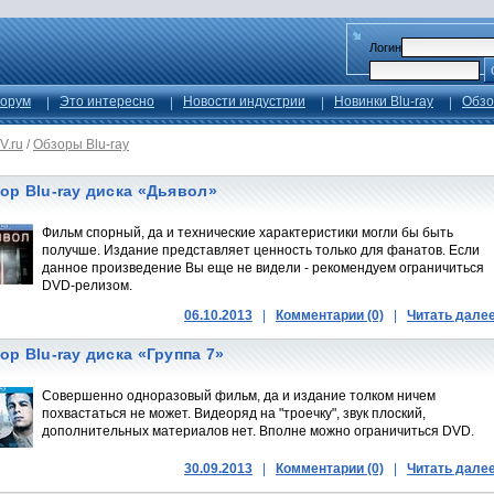
Логин
орум
Это интересно
Новости индустрии
Новинки Blu-ray
Обзо
V.ru
/
Обзоры Blu-ray
ор Blu-ray диска «Дьявол»
Фильм спорный, да и технические характеристики могли бы быть
получше. Издание представляет ценность только для фанатов. Если
данное произведение Вы еще не видели - рекомендуем ограничиться
DVD-релизом.
06.10.2013
|
Комментарии (0)
|
Читать дале
ор Blu-ray диска «Группа 7»
Совершенно одноразовый фильм, да и издание толком ничем
похвастаться не может. Видеоряд на "троечку", звук плоский,
дополнительных материалов нет. Вполне можно ограничиться DVD.
30.09.2013
|
Комментарии (0)
|
Читать дале