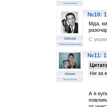
Посетители
№10: 1
Мда, к
разоча
C уваж
inside-man
Главные редакторы
№11: 1
Цитата
Ни за к
hdmaniac
Посетители
А я ку
повлия
от учас