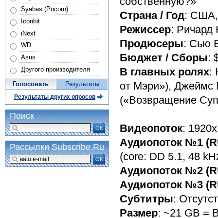
собственную?»
Syabas (Pocorn)
Страна / Год
: США,
Iconbit
Режиссер
: Ричард
iNext
Продюсеры
: Сью 
WD
Бюджет / Сборы
: 
Asus
Другого производителя
В главных ролях
:
от Мэри»), Джеймс
Голосовать
Результаты
Результаты других опросов
(«Возвращение Суп
Поиск
Видеопоток
: 1920x
ОК
Аудиопоток №1 (R
Рассылки Subscribe.Ru
(core: DD 5.1, 48 kH
ОК
Аудиопоток №2 (R
Аудиопоток №3 (R
Субтитры
: Отсутс
Размер
: ~21 GB = 