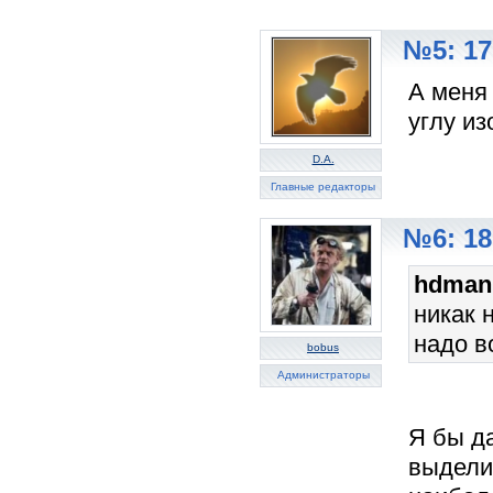
№5: 17
А меня
углу из
D.A.
Главные редакторы
№6: 18
hdman
никак 
надо в
bobus
Администраторы
Я бы д
выдели