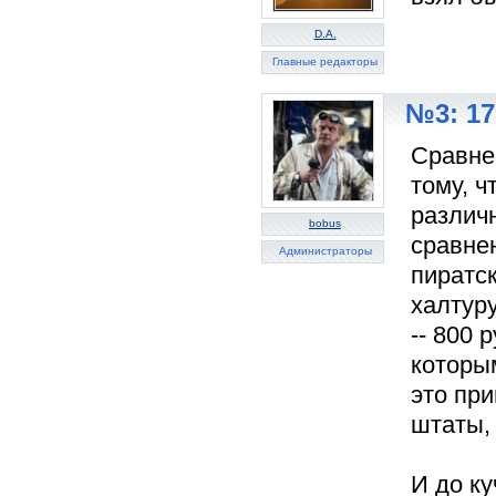
D.A.
Главные редакторы
№3: 17
Сравнен
тому, ч
различн
bobus
сравне
Администраторы
пиратск
халтур
-- 800 
которым
это пр
штаты,
И до к