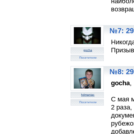
наиболе
возвращ
№7: 29
Никогд
Призыва
gocha
Посетители
№8: 29
gocha
,
hdmaniac
С мая 
Посетители
2 раза,
докумен
рубежом
добавл