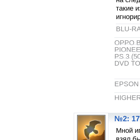
такие 
игнори
BLU-RA
OPPO B
PIONEER
PS 3 (5
DVD TO
EPSON 5
HIGHER
№2: 17
Мной иг
взял бы