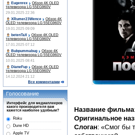
Eugenrex
Обзор 4K OLED
телевизора LG 55EG960V
29.01.2025 22:36
XRumer23Wence
Обзор 4K
OLED телевизора LG 55EG960V
19.01.2025 09:09
betenTaX
Обзор 4K OLED
телевизора LG 55EG960V
17.01.2025 07:12
Bubpummabug
Обзор 4K
OLED телевизора LG 55EG960V
10.01.2025 08:41
DianeFup
Обзор 4K OLED
телевизора LG 55EG960V
14.12.2024 21:12
Все комментарии
Голосование
Интерфейс для медиаплееров
какого производителя вам
Название фильма
кажется наиболее удобным?
Оригинальное наз
Roku
Слоган
: «Смог бы 
Dune HD
Apple TV