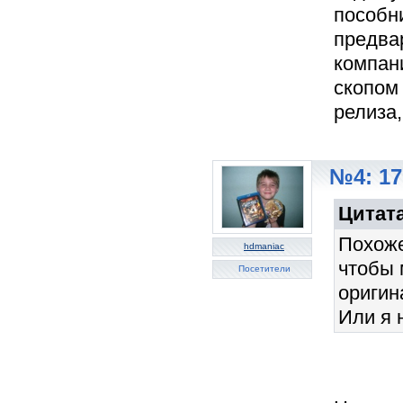
пособни
предвар
компан
скопом
релиза,
№4: 17
Цитата
Похоже
hdmaniac
чтобы 
Посетители
оригин
Или я 