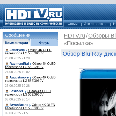
.
Форум
Это интересно
Н
HDTV.ru
/
Обзоры Bl
Сообщения
«Посылка»
Комментарии
Форум
Jefferycip
Обзор 4K OLED
Обзор Blu-Ray дис
телевизора LG 55EG960V
26.08.2025 21:28
RaymondRal
Обзор 4K OLED
телевизора LG 55EG960V
24.08.2025 19:02
Augustsoore
Обзор 4K OLED
телевизора LG 55EG960V
23.06.2025 19:28
LesliedeF
Обзор 4K OLED
телевизора LG 55EG960V
03.06.2025 20:14
BryanBoano
Обзор 4K OLED
телевизора LG 55EG960V
09.03.2025 21:51