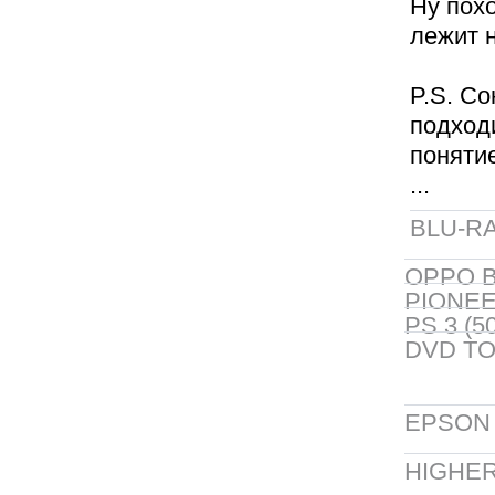
Ну пох
лежит н
P.S. Со
подход
поняти
...
BLU-RA
OPPO B
PIONEER
PS 3 (5
DVD TO
EPSON 5
HIGHER