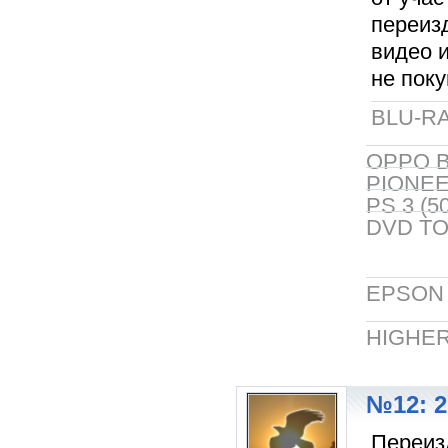
переиз
видео 
не поку
BLU-RA
OPPO B
PIONEER
PS 3 (5
DVD TO
EPSON 5
HIGHER
№12: 2
Переиз