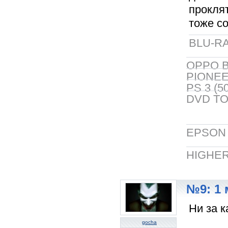
проклят
тоже с
BLU-RA
OPPO B
PIONEER
PS 3 (5
DVD TO
EPSON 5
HIGHER
№9: 1 
Ни за к
gocha