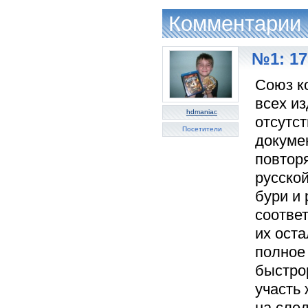
Комментарии
№1: 17
Союз ко
всех и
hdmaniac
отсутст
Посетители
докуме
повтор
русской
бури и 
соответ
их оста
полное 
быстрор
участь
на след