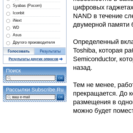
Syabas (Pocorn)
цифровых гаджетах.
Iconbit
NAND в течение сл
iNext
двумерной памяти 
WD
Asus
Определенный вкла
Другого производителя
Toshiba, которая ра
Голосовать
Результаты
Semiconductor, кот
Результаты других опросов
назад.
Поиск
ОК
Тем не менее, рабо
Рассылки Subscribe.Ru
прекращается. До к
ОК
размещения в одной 
можно будет помест