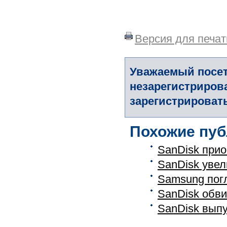
Версия для печат
Уважаемый посет
незарегистриров
зарегистрировать
Похожие пуб
SanDisk при
SanDisk уве
Samsung пог
SanDisk обви
SanDisk выпу