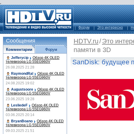
.
Форум
Это интересно
Н
HDTV.ru
/
Это интер
Сообщения
памяти в 3D
Комментарии
Форум
Jefferycip
Обзор 4K OLED
SanDisk: будущее 
телевизора LG 55EG960V
26.08.2025 21:28
RaymondRal
Обзор 4K OLED
телевизора LG 55EG960V
24.08.2025 19:02
Augustsoore
Обзор 4K OLED
телевизора LG 55EG960V
23.06.2025 19:28
LesliedeF
Обзор 4K OLED
телевизора LG 55EG960V
03.06.2025 20:14
BryanBoano
Обзор 4K OLED
телевизора LG 55EG960V
09.03.2025 21:51