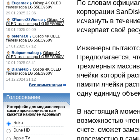
По словам официал
Eugenrex
Обзор 4K OLED
телевизора LG 55EG960V
корпорации SanDis
29.01.2025 22:36
исчезнуть в течение
XRumer23Wence
Обзор 4K
OLED телевизора LG 55EG960V
исчерпает свой рес
19.01.2025 09:09
betenTaX
Обзор 4K OLED
телевизора LG 55EG960V
17.01.2025 07:12
Инженеры пытаются
Bubpummabug
Обзор 4K
Предполагается, чт
OLED телевизора LG 55EG960V
10.01.2025 08:41
трехмерных массив
DianeFup
Обзор 4K OLED
телевизора LG 55EG960V
ячейки которой рас
14.12.2024 21:12
памяти ячейки расп
Все комментарии
одну единицу объе
Голосование
Интерфейс для медиаплееров
В настоящий момен
какого производителя вам
кажется наиболее удобным?
возможностью чтени
Roku
счете, сможет зам
Dune HD
повсеместно в сам
Apple TV