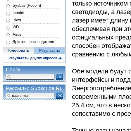
только источником 
Syabas (Pocorn)
светодиоды, а лаз
Iconbit
лазер имеет длину 
iNext
WD
обеспечивая при э
Asus
официальных предст
Другого производителя
способен отобража
Голосовать
Результаты
сравнению с любы
Результаты других опросов
Поиск
Обе модели будут о
ОК
интерфейсы и подде
Энергопотребление
Рассылки Subscribe.Ru
современными плос
ОК
25,4 см, что в неск
сопоставимо с про
Точные даты начал