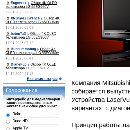
Eugenrex
Обзор 4K OLED
телевизора LG 55EG960V
29.01.2025 22:36
XRumer23Wence
Обзор 4K
OLED телевизора LG 55EG960V
19.01.2025 09:09
betenTaX
Обзор 4K OLED
телевизора LG 55EG960V
17.01.2025 07:12
Bubpummabug
Обзор 4K
OLED телевизора LG 55EG960V
10.01.2025 08:41
DianeFup
Обзор 4K OLED
телевизора LG 55EG960V
14.12.2024 21:12
Все комментарии
Компания Mitsubish
Голосование
собирается выпуст
Устройства LaserVu
Интерфейс для медиаплееров
какого производителя вам
кажется наиболее удобным?
вариантах: с диагон
Roku
Dune HD
Принцип работы ла
Apple TV