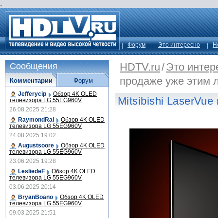
.
Форум
Это интересно
Н
HDTV.ru
/
Это интер
Сообщения
продаже уже этим 
Комментарии
Форум
Jefferycip
Обзор 4K OLED
Mitsibishi LaserVu
телевизора LG 55EG960V
26.08.2025 21:28
RaymondRal
Обзор 4K OLED
телевизора LG 55EG960V
24.08.2025 19:02
Augustsoore
Обзор 4K OLED
телевизора LG 55EG960V
23.06.2025 19:28
LesliedeF
Обзор 4K OLED
телевизора LG 55EG960V
03.06.2025 20:14
BryanBoano
Обзор 4K OLED
телевизора LG 55EG960V
09.03.2025 21:51