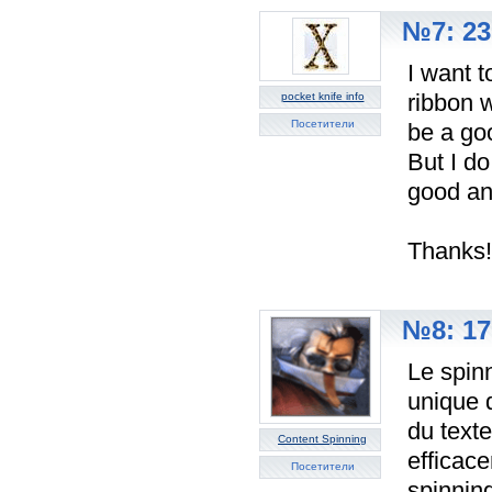
№7: 23
I want t
ribbon w
pocket knife info
Посетители
be a goo
But I do
good an
Thanks!
№8: 17
Le spin
unique 
du text
Content Spinning
efficace
Посетители
spinnin