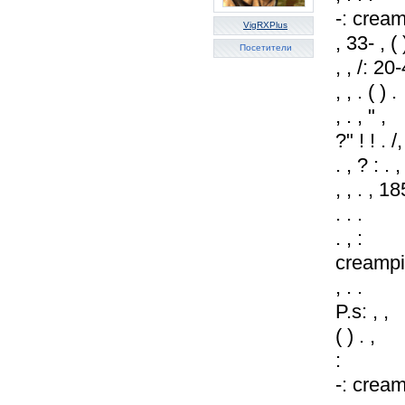
-: crea
VigRXPlus
, 33- , ( 
Посетители
, , /: 20
, , . ( ) .
, . , " ,
?" ! ! . /,
. , ? : . ,
, , . , 1
. . .
. , :
creampi
, . .
P.s: , ,
( ) . ,
:
-: crea