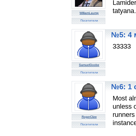
Lamider
tatyana.
WilliamLaump
Посетители
№5: 4 
33333
SamuelGoobe
Посетители
№6: 1 
Most al
unless o
runners
RogerClize
instanc
Посетители