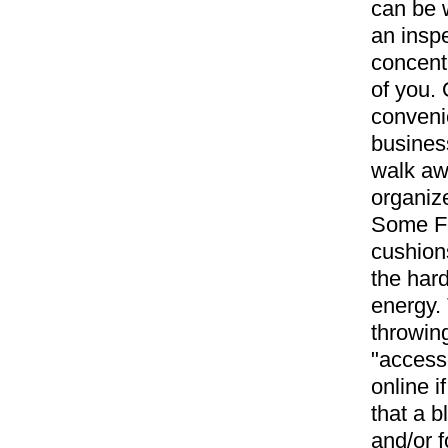
can be 
an inspe
concent
of you. 
convenie
business
walk aw
organiz
Some Fen
cushions
the har
energy. 
throwing
"access
online i
that a b
and/or f