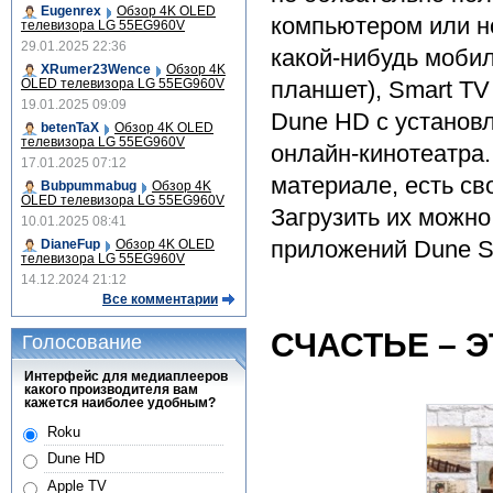
Eugenrex
Обзор 4K OLED
компьютером или н
телевизора LG 55EG960V
29.01.2025 22:36
какой-нибудь моби
XRumer23Wence
Обзор 4K
OLED телевизора LG 55EG960V
планшет), Smart T
19.01.2025 09:09
Dune HD с установ
betenTaX
Обзор 4K OLED
телевизора LG 55EG960V
онлайн-кинотеатра.
17.01.2025 07:12
материале, есть с
Bubpummabug
Обзор 4K
OLED телевизора LG 55EG960V
Загрузить их можн
10.01.2025 08:41
приложений Dune St
DianeFup
Обзор 4K OLED
телевизора LG 55EG960V
14.12.2024 21:12
Все комментарии
СЧАСТЬЕ – ЭТ
Голосование
Интерфейс для медиаплееров
какого производителя вам
кажется наиболее удобным?
Roku
Dune HD
Apple TV