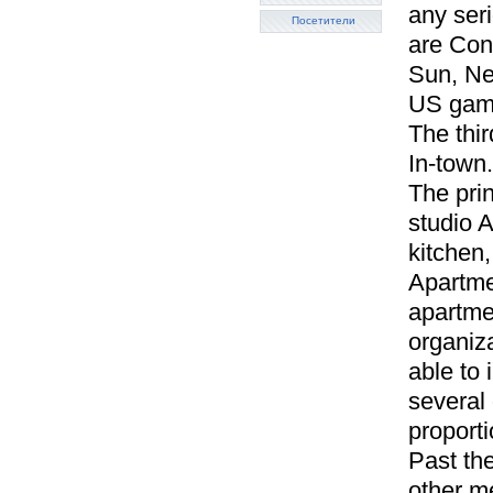
any seri
Посетители
are Con
Sun, Ne
US gamb
The thir
In-town.
The pri
studio 
kitchen,
Apartmen
apartmen
organiz
able to 
several 
proporti
Past the
other me