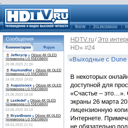
.
Форум
Это интересно
Н
HDTV.ru
/
Это интер
Сообщения
HD» #24
Комментарии
Форум
Jefferycip
Обзор 4K OLED
«Выходные с Dune
телевизора LG 55EG960V
26.08.2025 21:28
RaymondRal
Обзор 4K OLED
телевизора LG 55EG960V
В некоторых онлайн
24.08.2025 19:02
доступной для про
Augustsoore
Обзор 4K OLED
телевизора LG 55EG960V
«Счастье – это…».
23.06.2025 19:28
экраны 26 марта 201
LesliedeF
Обзор 4K OLED
телевизора LG 55EG960V
лицензионную копи
03.06.2025 20:14
BryanBoano
Обзор 4K OLED
Интернете. Примеча
телевизора LG 55EG960V
09.03.2025 21:51
не обязательно по