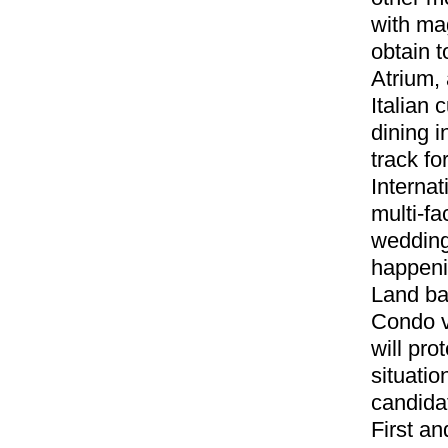
with ma
obtain t
Atrium, 
Italian 
dining 
track fo
Internat
multi-fa
weddings
happenin
Land ba
Condo v
will pro
situati
candida
First an