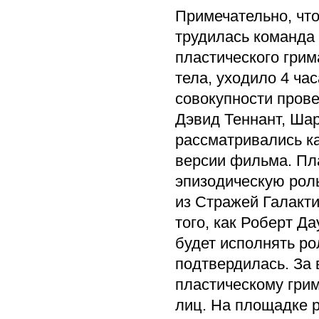
Примечательно, чт
трудилась команда 
пластического грим
тела, уходило 4 ча
совокупности прове
Дэвид Теннант, Ша
рассматривались ка
версии фильма. Пл
эпизодическую роль
из Стражей Галакти
того, как Роберт Да
будет исполнять ро
подтвердилась. За
пластическому гри
лиц. На площадке 