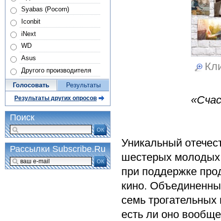
Syabas (Pocorn)
Iconbit
iNext
WD
Asus
Кли
Другого производителя
Голосовать
Результаты
«Счас
Результаты других опросов
Поиск
ОК
Уникальный отечес
Рассылки Subscribe.Ru
шестерых молодых 
ОК
при поддержке прод
кино. Объединенны
семь трогательных 
есть ли оно вообщ