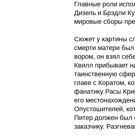
Главные роли испол
Дизель и Брэдли Ку
мировые сборы пре
Сюжет у картины с
смерти матери был
вором, он взял себ
Квилл прибывает н
таинственную сферу
главе с Коратом, к
фанатику Расы Крии
его местонахожден
Опустошителей, кот
Питер должен был 
заказчику. Разгнев