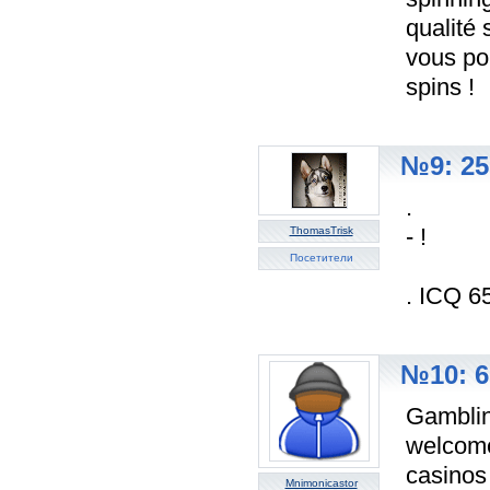
qualité 
vous po
spins !
№9: 25
.
- !
ThomasTrisk
Посетители
. ICQ 6
№10: 6
Gambling
welcome
casinos 
Mnimonicastor