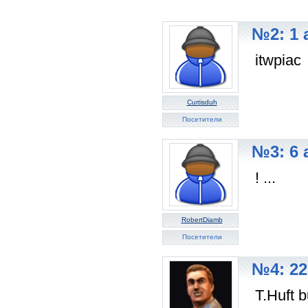
№2: 1 
itwpiac
Curtisduh
Посетители
№3: 6 
! ...
RobertDiamb
Посетители
№4: 22
T.Huft 