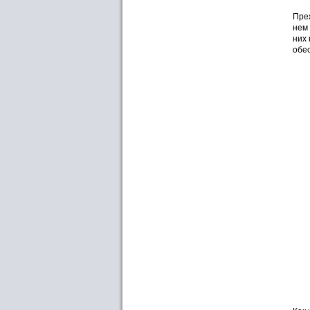
Преж
нем
них 
обес