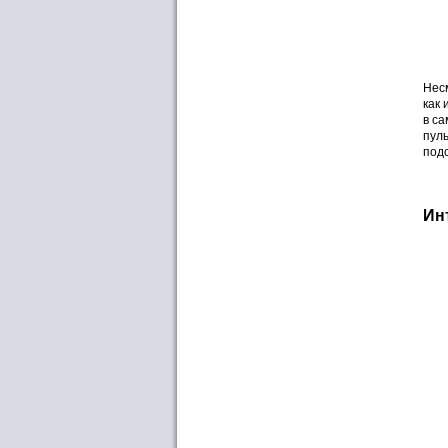
Нес
как 
в са
пуль
подс
Ин