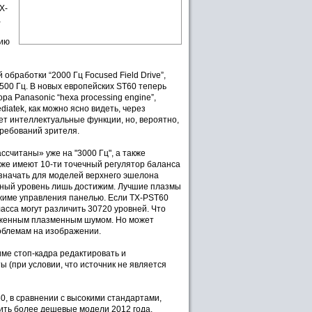
X-
а
нию
работки “2000 Гц Focused Field Drive”,
500 Гц. В новых европейских ST60 теперь
ра Panasonic “hexa processing engine”,
iatek, как можно ясно видеть, через
ет интеллектуальные функции, но, вероятно,
требований зрителя.
ссчитаны» уже на "3000 Гц", а также
кже имеют 10-ти точечный регулятор баланса
значать для моделей верхнего эшелона
енный уровень лишь достижим. Лучшие плазмы
жиме управления панелью. Если TX-PST60
асса могут различить 30720 уровней. Что
ниженным плазменным шумом. Но может
роблемам на изображении.
ме стоп-кадра редактировать и
 (при условии, что источник не является
0, в сравнении с высокими стандартами,
пить более дешевые модели 2012 года.