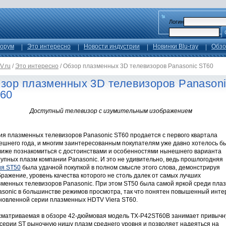
Логин
орум
Это интересно
Новости индустрии
Новинки Blu-ray
Обзо
V.ru
/
Это интересно
/
Обзор плазменных 3D телевизоров Panasonic ST60
зор плазменных 3D телевизоров Panason
60
Доступный телевизор с изумительным изображением
ия плазменных телевизоров Panasonic ST60 продается с первого квартала
ешнего года, и многим заинтересованным покупателям уже давно хотелось б
лиже познакомиться с достоинствами и особенностями нынешнего варианта
упных плазм компании Panasonic. И это не удивительно, ведь прошлогодняя
ия ST50
была удачной покупкой в полном смысле этого слова, демонстрируя
ражение, уровень качества которого не столь далек от самых лучших
зменных телевизоров Panasonic. При этом ST50 была самой яркой среди пла
asonic в большинстве режимов просмотра, так что понятен повышенный инте
бновленной серии плазменных HDTV Viera ST60.
сматриваемая в обзоре 42-дюймовая модель TX-P42ST60B занимает привыч
 серии ST рыночную нишу плазм среднего уровня и позволяет надеяться на