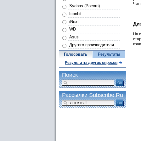
Чит
Syabas (Pocorn)
Iconbit
iNext
Ди
WD
На 
Asus
ста
краю
Другого производителя
Голосовать
Результаты
Результаты других опросов
Поиск
ОК
Рассылки Subscribe.Ru
ОК