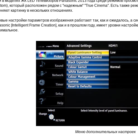
 и в моделях ЖК LED телевизоров Panasonic 2013 года среди режимов просмо
tom), который расположен рядом с "надежным" "True Cinema". Есть также режи
няют картинку в нескольких отношениях.
овые настройки параметров изображения работают так, как и ожидалось, а с
sonic [Intelligent Frame Creation], как и в прошлом году, имеет уровни настро
симальное.
Меню дополнительных настроек