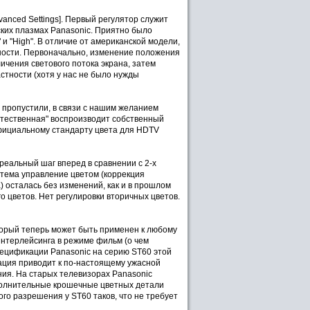
nced Settings]. Первый регулятор служит
нских плазмах Panasonic. Приятно было
 и "High". В отличие от американской модели,
тности. Первоначально, изменение положения
личения светового потока экрана, затем
стности (хотя у нас не было нужды
ы пропустили, в связи с нашим желанием
Естественная" воспроизводит собственный
официальному стандарту цвета для HDTV
(реальный шаг вперед в сравнении с 2-х
стема управление цветом (коррекция
 осталась без изменений, как и в прошлом
го цветов. Нет регулировки вторичных цветов.
который теперь может быть применен к любому
еинтерлейсинга в режиме фильм (о чем
 спецификации Panasonic на серию ST60 этой
изация приводит к по-настоящему ужасной
ния. На старых телевизорах Panasonic
полнительные крошечные цветных детали
го разрешения у ST60 таков, что не требует