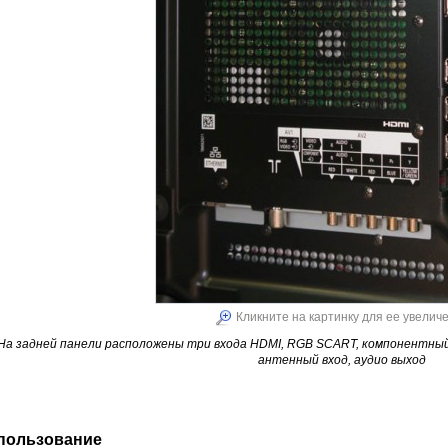
Кликните на картинку для ее увелич
На задней панели расположены три входа HDMI, RGB SCART, компонентный 
антенный вход, аудио выход
пользование