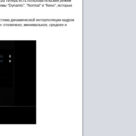
тра теперь есть пользовательский режим
мы "Dynamic", "Normal" и "Кино", которые
истема динамической интерполяции кадров
йки: отключено, минимальное, среднее и