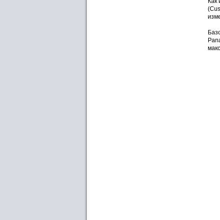
Как
(Cus
изме
Баз
Pana
мак