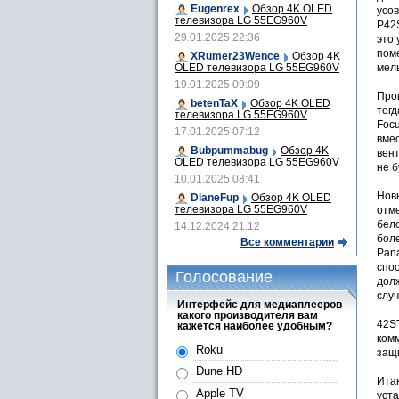
Eugenrex
Обзор 4K OLED
усо
телевизора LG 55EG960V
P42S
29.01.2025 22:36
это 
пом
XRumer23Wence
Обзор 4K
OLED телевизора LG 55EG960V
мел
19.01.2025 09:09
Про
betenTaX
Обзор 4K OLED
тогд
телевизора LG 55EG960V
Focu
17.01.2025 07:12
вмес
Bubpummabug
Обзор 4K
вент
OLED телевизора LG 55EG960V
не б
10.01.2025 08:41
Новы
DianeFup
Обзор 4K OLED
телевизора LG 55EG960V
отм
бел
14.12.2024 21:12
бол
Все комментарии
Pan
спос
Голосование
дол
случ
Интерфейс для медиаплееров
какого производителя вам
42S
кажется наиболее удобным?
комм
Roku
защ
Dune HD
Итак
Apple TV
уста