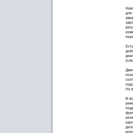
Наи
для 
увид
здес
регу
изме
пере
Есть
доби
диап
(сле
Двиг
поз
соо
году
Но в
В гр
режи
подр
функ
резк
одн
дела
испо