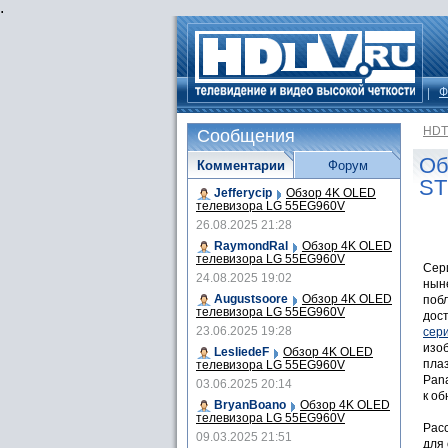
.
Ф
HDT
Сообщения
Об
Комментарии
Форум
ST
Jefferycip
Обзор 4K OLED
телевизора LG 55EG960V
26.08.2025 21:28
RaymondRal
Обзор 4K OLED
телевизора LG 55EG960V
Сер
24.08.2025 19:02
нын
Augustsoore
Обзор 4K OLED
поб
телевизора LG 55EG960V
дост
23.06.2025 19:28
сер
изоб
LesliedeF
Обзор 4K OLED
пла
телевизора LG 55EG960V
Pan
03.06.2025 20:14
к о
BryanBoano
Обзор 4K OLED
телевизора LG 55EG960V
Рас
09.03.2025 21:51
для