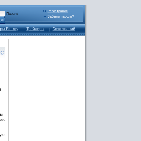
Регистрация
Пароль
Забыли пароль?
ОК
ры Blu-ray
Трейлеры
База знаний
ic
ы
зм
рес
ную