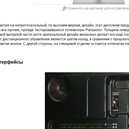
Кликните на картинку для ее увелич
мотря на непритязательный, по высоким меркам, дизайн, этот дисплеем пре
и все прочие, прежде тестировавшиеся телевизоры Panasonic. Толщина невер
мой выпуклой части (хотя оригинальный дизайн визуально делает его еще то
т дистанционного управления является шагом назад, в сравнении с прошлого
ветки кнопок. С другой стороны, на глянцевой отделке остаются отпечатки па
терфейсы