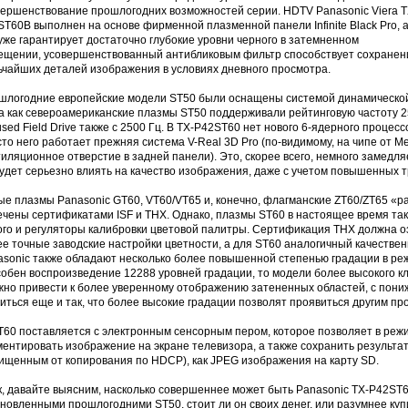
вершенствование прошлогодних возможностей серии. HDTV Panasonic Viera T
T60B выполнен на основе фирменной плазменной панели Infinite Black Pro, 
уже гарантирует достаточно глубокие уровни черного в затемненном
ещении, усовершенствованный антибликовым фильтр способствует сохране
ьчайших деталей изображения в условиях дневного просмотра.
шлогодние европейские модели ST50 были оснащены системой динамической об
а как североамериканские плазмы ST50 поддерживали рейтинговую частоту 2
sed Field Drive также с 2500 Гц. В TX-P42ST60 нет нового 6-ядерного процессо
то него работает прежняя система V-Real 3D Pro (по-видимому, на чипе от Med
иляционное отверстие в задней панели). Это, скорее всего, немного замедля
удет серьезно влиять на качество изображения, даже с учетом повышенных 
е плазмы Panasonic GT60, VT60/VT65 и, конечно, флагманские ZT60/ZT65 «ра
ечены сертификатами ISF и THX. Однако, плазмы ST60 в настоящее время та
ого и регуляторы калибровки цветовой палитры. Сертификация THX должна о
ее точные заводские настройки цветности, а для ST60 аналогичный качеств
asonic также обладают несколько более повышенной степенью градации в ре
обен воспроизведение 12288 уровней градации, то модели более высокого кл
жно привести к более уверенному отображению затененных областей, с по
иться еще и так, что более высокие градации позволят проявиться другим п
T60 поставляется с электронным сенсорным пером, которое позволяет в режи
ентировать изображение на экране телевизора, а также сохранить результаты
ищенным от копирования по HDCP), как JPEG изображения на карту SD.
, давайте выясним, насколько совершеннее может быть Panasonic TX-P42ST6
новленными прошлогодними ST50, стоит ли он своих денег, или разумнее ку