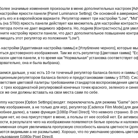
более значимые изменения произошли в меню дополнительных настроек [Adva
настройки яркости панели [Panel Luminance Setting]. Он основной в америка
еть его и в европейском варианте. Регулятор имеет три настройки "Low", "Mid"
ь (на ST60) яркость панели действует как множитель для настройки контрас
лятора почти не дает видимого эффекта. Но, подняв [Контрастность] для уве
ните настройку яркости панели, что даст дополнительное повышение контра
мещать этот регулятор из положения "Low").
 настройки [Адаптивная настройка гаммы] и [Углубление черного], которые м
ться достоверного изображения. Там же есть регулятор [Цветовая гамма]: "
азон цветов панели, в то время как "Нормальная" установка соответствует 
довательно, она и была выбрана).
аемся дальше, у нас есть 10-ти точечный регулятор баланса белого и гаммы 
иционным регулятором баланса белого и предустановками гаммы у ST50). Си
тветствия цветовой палитры требованиям стандартов воспроизведения цвета)
, с трех координатной регулировкой конечных точек красного, зеленого и сине
се же они должны вставать на свои места сами по себе.
уппу настроек [Option Settings] входят: переключатель для режима "Game" (
му изображения, а не только для игр), регулятор [Cadence Film Mode] для д
обнее далее), а также функция [1080p Pixel Direct]. Что немного странно. В
ции нет, но она присутствует в меню, а пользы от нее особой нет. Ее актив
ости, в результате чего на изображении появляются белые ореолы и наложе
оименная опция увеличивала пропускную способность канала цветности (до
ются видимыми а не размытыми). Хорошо, что по умолчанию уровень цветово
льзования [1080p Pixel Direct].