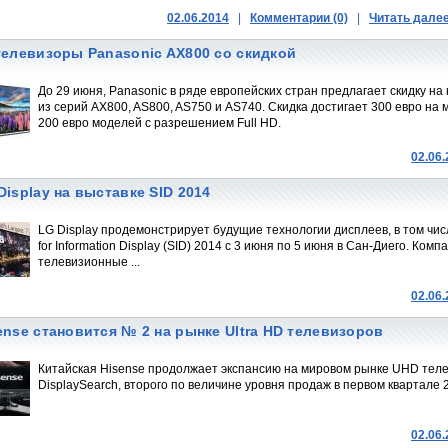
02.06.2014
|
Комментарии (0)
|
Читать дале
телевизоры Panasonic AX800 со скидкой
До 29 июня, Panasonic в ряде европейских стран предлагает скидку на
из серий AX800, AS800, AS750 и AS740. Скидка достигает 300 евро на 
200 евро моделей с разрешением Full HD.
02.06
Display на выставке SID 2014
LG Display продемонстрирует будущие технологии дисплеев, в том чис
for Information Display (SID) 2014 с 3 июня по 5 июня в Сан-Диего. Ко
телевизионные ...
02.06
ense становится № 2 на рынке Ultra HD телевизоров
Китайская Hisense продолжает экспансию на мировом рынке UHD телев
DisplaySearch, второго по величине уровня продаж в первом квартале 2
02.06