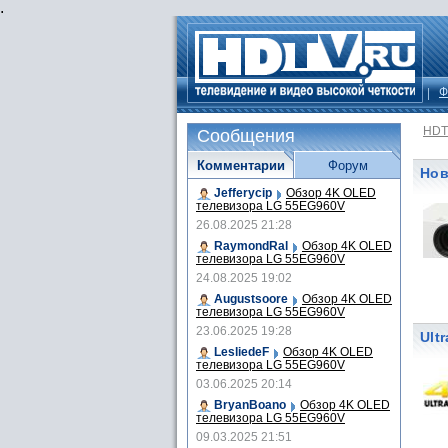
.
Ф
HDT
Сообщения
Комментарии
Форум
Нов
Jefferycip
Обзор 4K OLED
телевизора LG 55EG960V
26.08.2025 21:28
RaymondRal
Обзор 4K OLED
телевизора LG 55EG960V
24.08.2025 19:02
Augustsoore
Обзор 4K OLED
телевизора LG 55EG960V
23.06.2025 19:28
Ult
LesliedeF
Обзор 4K OLED
телевизора LG 55EG960V
03.06.2025 20:14
BryanBoano
Обзор 4K OLED
телевизора LG 55EG960V
09.03.2025 21:51