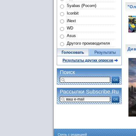
Syabas (Pocorn)
"Ол
Iconbit
iNext
WD
Asus
Другого производителя
Див
Голосовать
Результаты
Результаты других опросов
Поиск
ОК
Рассылки Subscribe.Ru
ОК
Связь с редакцией