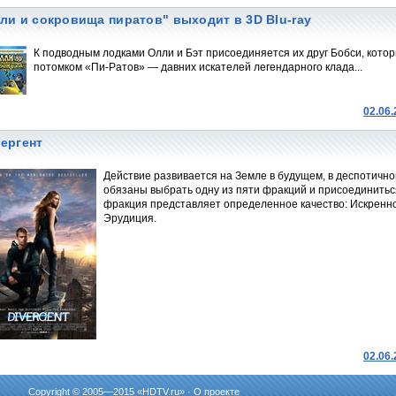
ли и сокровища пиратов" выходит в 3D Blu-ray
К подводным лодками Олли и Бэт присоединяется их друг Бобси, кото
потомком «Пи-Ратов» — давних искателей легендарного клада...
02.06
ергент
Действие развивается на Земле в будущем, в деспотичном
обязаны выбрать одну из пяти фракций и присоединитьс
фракция представляет определенное качество: Искренн
Эрудиция.
02.06
Copyright © 2005—2015 «
HDTV.ru
» ·
О проекте