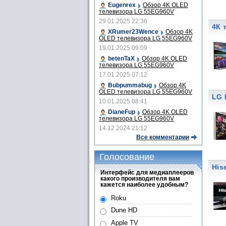
Eugenrex
Обзор 4K OLED
телевизора LG 55EG960V
29.01.2025 22:36
4К 
XRumer23Wence
Обзор 4K
OLED телевизора LG 55EG960V
19.01.2025 09:09
betenTaX
Обзор 4K OLED
телевизора LG 55EG960V
17.01.2025 07:12
Bubpummabug
Обзор 4K
OLED телевизора LG 55EG960V
LG 
10.01.2025 08:41
DianeFup
Обзор 4K OLED
телевизора LG 55EG960V
14.12.2024 21:12
Все комментарии
Голосование
His
Интерфейс для медиаплееров
какого производителя вам
кажется наиболее удобным?
Roku
Dune HD
Apple TV