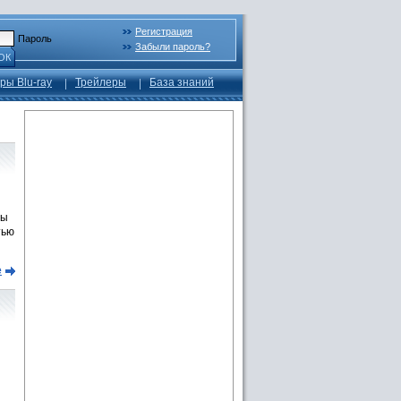
Регистрация
Пароль
Забыли пароль?
ОК
ры Blu-ray
Трейлеры
База знаний
ры
тью
е