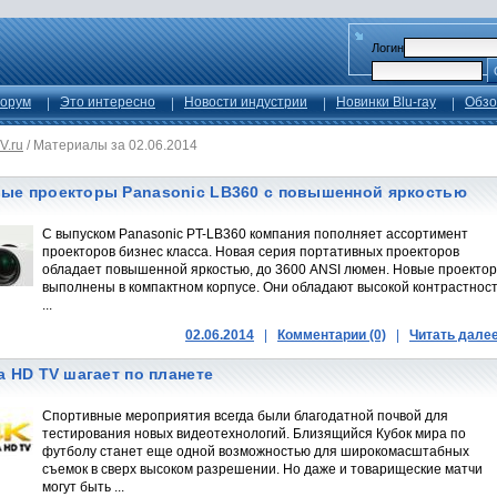
Логин
орум
Это интересно
Новости индустрии
Новинки Blu-ray
Обзо
V.ru
/
Материалы за 02.06.2014
ые проекторы Panasonic LB360 с повышенной яркостью
С выпуском Panasonic PT-LB360 компания пополняет ассортимент
проекторов бизнес класса. Новая серия портативных проекторов
обладает повышенной яркостью, до 3600 ANSI люмен. Новые проекто
выполнены в компактном корпусе. Они обладают высокой контрастнос
...
02.06.2014
|
Комментарии (0)
|
Читать дале
ra HD TV шагает по планете
Спортивные мероприятия всегда были благодатной почвой для
тестирования новых видеотехнологий. Близящийся Кубок мира по
футболу станет еще одной возможностью для широкомасштабных
съемок в сверх высоком разрешении. Но даже и товарищеские матчи
могут быть ...