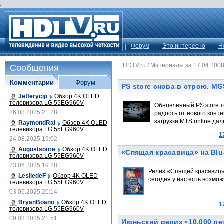
.
Форум
Это интересно
Н
HDTV.ru
/
Материалы за 17.04.200
Сообщения
Комментарии
Форум
PS store снова в строю. MG
Jefferycip
Обзор 4K OLED
телевизора LG 55EG960V
Обновленный PS store т
26.08.2025 21:28
радость от нового конт
загрузки MTS online дале
RaymondRal
Обзор 4K OLED
телевизора LG 55EG960V
1
24.08.2025 19:02
Augustsoore
Обзор 4K OLED
«Спящая красавица» на Blu
телевизора LG 55EG960V
23.06.2025 19:28
Релиз «Спящей красавицы»
LesliedeF
Обзор 4K OLED
сегодня у нас есть возмо
телевизора LG 55EG960V
03.06.2025 20:14
BryanBoano
Обзор 4K OLED
1
телевизора LG 55EG960V
09.03.2025 21:51
Июньский релиз «10,000 лет 