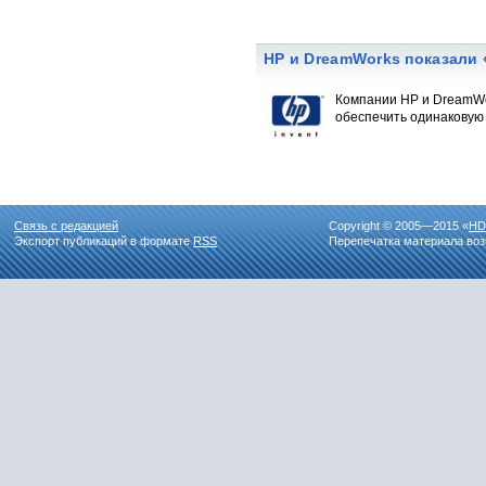
HP и DreamWorks показали
Компании HP и DreamWo
обеспечить одинаковую 
Связь с редакцией
Copyright © 2005—2015 «
HD
Экспорт публикаций в формате
RSS
Перепечатка материала воз