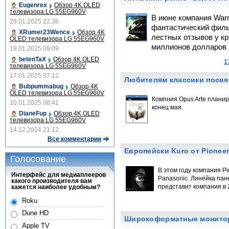
Eugenrex
Обзор 4K OLED
телевизора LG 55EG960V
В июне компания Warn
29.01.2025 22:36
фантастический фильм
XRumer23Wence
Обзор 4K
лестных отзывов у кр
OLED телевизора LG 55EG960V
миллионов долларов 
19.01.2025 09:09
betenTaX
Обзор 4K OLED
1
телевизора LG 55EG960V
17.01.2025 07:12
Любителям классики посвящ
Bubpummabug
Обзор 4K
OLED телевизора LG 55EG960V
Компния Opus Arte планир
10.01.2025 08:41
конец мая.
DianeFup
Обзор 4K OLED
телевизора LG 55EG960V
14.12.2024 21:12
Все комментарии
Европейски Kuro от Pionee
Голосование
В этом году компания P
Интерфейс для медиаплееров
Panasonic. Линейка пан
какого производителя вам
представит компания в 2
кажется наиболее удобным?
Roku
Dune HD
Широкоформатные монитор
Apple TV