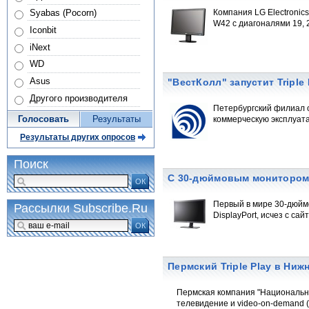
Syabas (Pocorn)
Компания LG Electroni
W42 с диагоналями 19, 
Iconbit
iNext
WD
Asus
"ВестКолл" запустит Triple
Другого производителя
Петербургский филиал о
Голосовать
Результаты
коммерческую эксплуатац
Результаты других опросов
Поиск
С 30-дюймовым монитором 
ОК
Первый в мире 30-дюйм
Рассылки Subscribe.Ru
DisplayPort, исчез с с
ОК
Пермский Triple Play в Ниж
Пермская компания "Национальны
телевидение и video-on-demand (