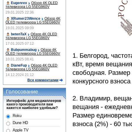
Eugenrex
Обзор 4K OLED
телевизора LG 55EG960V
29.01.2025 22:36
XRumer23Wence
Обзор 4K
OLED телевизора LG 55EG960V
19.01.2025 09:09
betenTaX
Обзор 4K OLED
телевизора LG 55EG960V
17.01.2025 07:12
Bubpummabug
Обзор 4K
OLED телевизора LG 55EG960V
1. Белгород, часто
10.01.2025 08:41
кВт, время вещания
DianeFup
Обзор 4K OLED
телевизора LG 55EG960V
свободная. Размер 
14.12.2024 21:12
конкурсного взноса 
Все комментарии
Голосование
2. Владимир, вещан
Интерфейс для медиаплееров
какого производителя вам
вещания - ежедневн
кажется наиболее удобным?
Размер единовремен
Roku
взноса (2%) - 60 ты
Dune HD
Apple TV