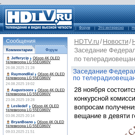
.
Форум
Это интересно
Н
HDTV.ru
/
Новости
/
Сообщения
Заседание Федерал
Комментарии
Форум
по телерадиовеща
Jefferycip
Обзор 4K OLED
телевизора LG 55EG960V
26.08.2025 21:28
Заседание Федерал
RaymondRal
Обзор 4K OLED
по телерадиовеща
телевизора LG 55EG960V
24.08.2025 19:02
28 ноября состоит
Augustsoore
Обзор 4K OLED
телевизора LG 55EG960V
конкурсной комисс
23.06.2025 19:28
вопросам получени
LesliedeF
Обзор 4K OLED
телевизора LG 55EG960V
вещание в девяти г
03.06.2025 20:14
BryanBoano
Обзор 4K OLED
телевизора LG 55EG960V
09.03.2025 21:51