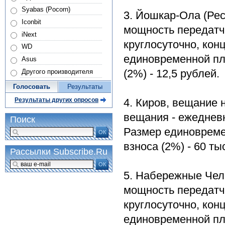
Syabas (Pocorn)
3. Йошкар-Ола (Рес
Iconbit
мощность передатчи
iNext
круглосуточно, кон
WD
единовременной пла
Asus
(2%) - 12,5 рублей.
Другого производителя
Голосовать
Результаты
4. Киров, вещание 
Результаты других опросов
вещания - ежедневн
Поиск
Размер единовремен
ОК
взноса (2%) - 60 ты
Рассылки Subscribe.Ru
ОК
5. Набережные Челн
мощность передатчи
круглосуточно, кон
единовременной пла