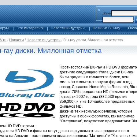
Логин
орум
Это интересно
Новости индустрии
Новинки Blu-ray
Обзо
V.ru
/
Новости
/
Новости индустрии
/
Blu-ray диски. Миллонная отметка
u-ray диски. Миллонная отметка
Противостояние Blu-ray и HD DVD формато
достигло следующего этапа: диски Blu-ray
были проданы в количестве более, чем
миллион с момента запуска формата год
назад. Согласно Home Media Research, Blu-
достиг 70% продаж всех HD фильмов в пер
четверти 2007-го года (832,530 против
359,300), и 7 из 10 наиболее продаваемых
фильмов HD.
Даже из тех нескольких релизов, которые
доступны в обоих форматах, как например
"Отступники", покупатели предпочитают Blu
 чем HD DVD версии.
адатели HD DVD и фанаты могут до сих пор указывать на продажи своего
мата на Amazon -- как например недавние релизы "Матрицы" и "Козырных туз