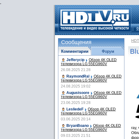
.
Ф
HDT
Сообщения
Bl
Комментарии
Форум
Jefferycip
Обзор 4K OLED
телевизора LG 55EG960V
26.08.2025 21:28
RaymondRal
Обзор 4K OLED
телевизора LG 55EG960V
24.08.2025 19:02
Augustsoore
Обзор 4K OLED
телевизора LG 55EG960V
23.06.2025 19:28
LesliedeF
Обзор 4K OLED
телевизора LG 55EG960V
03.06.2025 20:14
BryanBoano
Обзор 4K OLED
ray,
телевизора LG 55EG960V
Обл
09.03.2025 21:51
фор