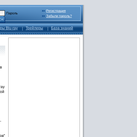
Регистрация
Пароль
Забыли пароль?
ОК
ры Blu-ray
Трейлеры
База знаний
в
ray
вой
-
ов"