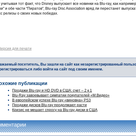
о учитывая тот факт, что Disney выпускает все новинки на Blu-ray, как наприме
ки" и обе части "Пиратов", Blu-ray Disc Association вряд ли перестанет выпуска
с релизы о своих новых победах.
Версия для печати
ажаемый посетитель, Вы зашли на сайт как незарегистрированный польз
регистрироваться либо войти на сайт под своим именем.
охожие публикации
Продажи Blu-ray и HD DVD в США: счет – 2 к 1
Blu-Ray завоевывает симпатии покупателей «М.Видео»
В европейском успехе Blu-ray «виновна» PS3
Продажи дисков Blu-ray продолжают расти
Кризис не мешает спросу на Blu-ray диски в США
мментарии