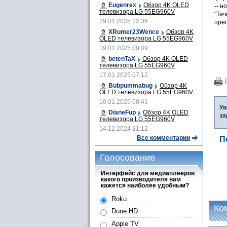
Eugenrex
Обзор 4K OLED
-- н
телевизора LG 55EG960V
"Тач
29.01.2025 22:36
прес
XRumer23Wence
Обзор 4K
OLED телевизора LG 55EG960V
19.01.2025 09:09
betenTaX
Обзор 4K OLED
телевизора LG 55EG960V
17.01.2025 07:12
Bubpummabug
Обзор 4K
OLED телевизора LG 55EG960V
10.01.2025 08:41
Ув
DianeFup
Обзор 4K OLED
за
телевизора LG 55EG960V
14.12.2024 21:12
Все комментарии
П
Голосование
Интерфейс для медиаплееров
какого производителя вам
кажется наиболее удобным?
Roku
Ко
Dune HD
Apple TV