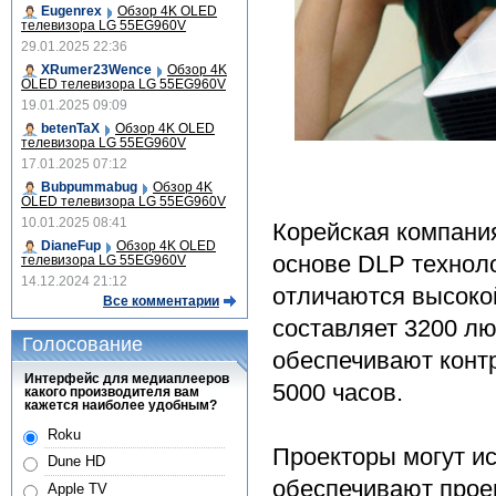
Eugenrex
Обзор 4K OLED
телевизора LG 55EG960V
29.01.2025 22:36
XRumer23Wence
Обзор 4K
OLED телевизора LG 55EG960V
19.01.2025 09:09
betenTaX
Обзор 4K OLED
телевизора LG 55EG960V
17.01.2025 07:12
Bubpummabug
Обзор 4K
OLED телевизора LG 55EG960V
10.01.2025 08:41
Корейская компани
DianeFup
Обзор 4K OLED
основе DLP технол
телевизора LG 55EG960V
14.12.2024 21:12
отличаются высоко
Все комментарии
составляет 3200 лю
Голосование
обеспечивают конт
Интерфейс для медиаплееров
5000 часов.
какого производителя вам
кажется наиболее удобным?
Roku
Проекторы могут и
Dune HD
обеспечивают прое
Apple TV