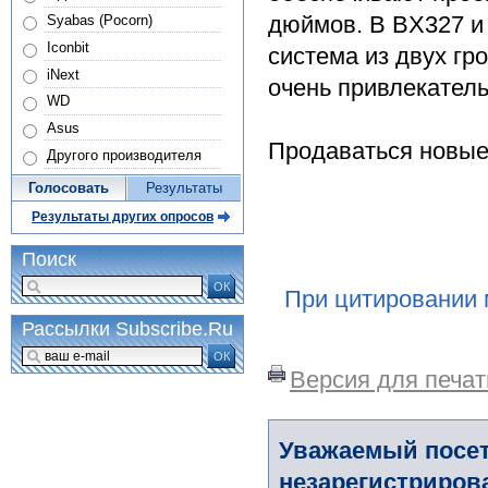
дюймов. В BX327 и
Syabas (Pocorn)
Iconbit
система из двух гр
iNext
очень привлекатель
WD
Asus
Продаваться новые 
Другого производителя
Голосовать
Результаты
Результаты других опросов
Поиск
ОК
При цитировании 
Рассылки Subscribe.Ru
ОК
Версия для печат
Уважаемый посет
незарегистриров