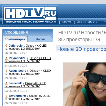
.
Форум
Это интересно
Н
HDTV.ru
/
Новости
/
Сообщения
3D проекторы LG
Комментарии
Форум
Jefferycip
Обзор 4K OLED
Новые 3D проекто
телевизора LG 55EG960V
26.08.2025 21:28
RaymondRal
Обзор 4K OLED
телевизора LG 55EG960V
24.08.2025 19:02
Augustsoore
Обзор 4K OLED
телевизора LG 55EG960V
23.06.2025 19:28
LesliedeF
Обзор 4K OLED
телевизора LG 55EG960V
03.06.2025 20:14
BryanBoano
Обзор 4K OLED
телевизора LG 55EG960V
09.03.2025 21:51