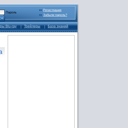
Регистрация
Пароль
Забыли пароль?
ОК
ры Blu-ray
Трейлеры
База знаний
а