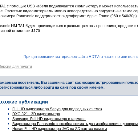
TA1 с помощью USB кабеля подключается к компьютеру и может использовать
pe. Отснятые видеоматериалы можно непосредственно загружать на такие се
окамера Panasonic поддерживает видеоформат Apple iFrame (960 x 540/30p).
asonic HM-TA1 будет производиться в разных цветовых решениях, продажи в 
ничной стоимости $170.
При цитировании материалов сайта HDTV.ru частично или полно
Версия для печати
ажаемый посетитель, Вы зашли на сайт как незарегистрированный польз
регистрироваться либо войти на сайт под своим именем.
охожие публикации
Full HD видеокамера Sanyo для подводных съемок
DXG-321 - 3D видеокамера
Samsung: Full HD-видеокамера в кармане
Видеокамера Panasonic способна снимать два изображения одновре
Новая Full HD видеокамера JVC на SD картах памяти