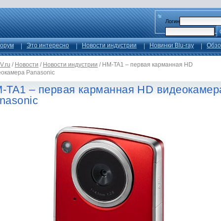
Логин
орум
Это интересно
Новости индустрии
Новинки Blu-ray
Обзо
V.ru
/
Новости
/
Новости индустрии
/
HM-TA1 – первая карманная HD
еокамера Panasonic
-TA1 – первая карманная HD видеокамер
nasonic