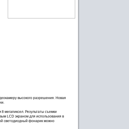
деокамеру высокого разрешения. Новая
ии.
 8 мегапиксел. Результаты съемки
вым LCD экраном для использования в
ный светодиодный фонарик можно