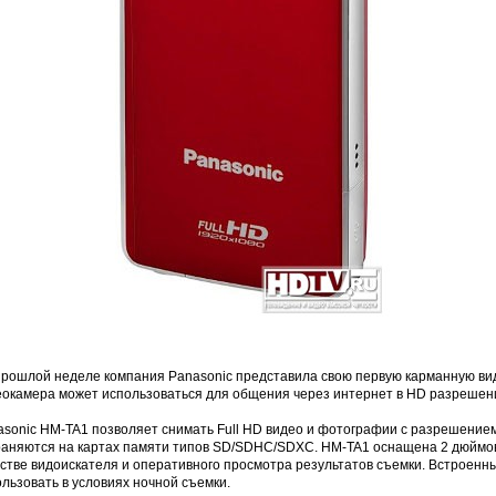
прошлой неделе компания Panasoniс представила свою первую карманную ви
еокамера может использоваться для общения через интернет в HD разрешен
asonic HM-TA1 позволяет снимать Full HD видео и фотографии с разрешением
раняются на картах памяти типов SD/SDHC/SDXC. HM-TA1 оснащена 2 дюймо
естве видоискателя и оперативного просмотра результатов съемки. Встроен
льзовать в условиях ночной съемки.