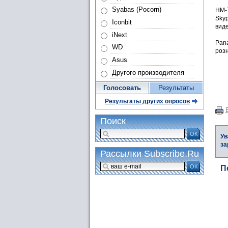
Syabas (Pocorn)
HM-
Sky
Iconbit
виде
iNext
Pan
WD
роз
Asus
Другого производителя
Голосовать
Результаты
Результаты других опросов
Поиск
ОК
Ув
за
Рассылки Subscribe.Ru
ОК
П