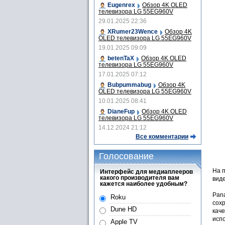
Eugenrex
Обзор 4K OLED
телевизора LG 55EG960V
29.01.2025 22:36
XRumer23Wence
Обзор 4K
OLED телевизора LG 55EG960V
19.01.2025 09:09
betenTaX
Обзор 4K OLED
телевизора LG 55EG960V
17.01.2025 07:12
Bubpummabug
Обзор 4K
OLED телевизора LG 55EG960V
10.01.2025 08:41
DianeFup
Обзор 4K OLED
телевизора LG 55EG960V
14.12.2024 21:12
Все комментарии
Голосование
На 
Интерфейс для медиаплееров
какого производителя вам
вид
кажется наиболее удобным?
Pan
Roku
сох
Dune HD
кач
испо
Apple TV