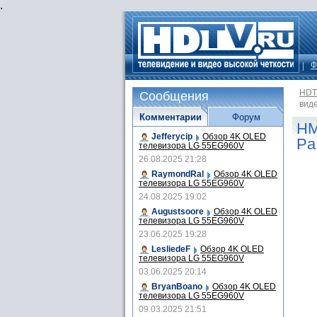
.
Ф
HDT
Сообщения
вид
Комментарии
Форум
HM
Jefferycip
Обзор 4K OLED
Pa
телевизора LG 55EG960V
26.08.2025 21:28
RaymondRal
Обзор 4K OLED
телевизора LG 55EG960V
24.08.2025 19:02
Augustsoore
Обзор 4K OLED
телевизора LG 55EG960V
23.06.2025 19:28
LesliedeF
Обзор 4K OLED
телевизора LG 55EG960V
03.06.2025 20:14
BryanBoano
Обзор 4K OLED
телевизора LG 55EG960V
09.03.2025 21:51