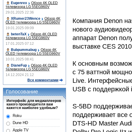
Eugenrex
Обзор 4K OLED
телевизора LG 55EG960V
29.01.2025 22:36
XRumer23Wence
Обзор 4K
Компания Denon на
OLED телевизора LG 55EG960V
нового аудиовидео
19.01.2025 09:09
betenTaX
Обзор 4K OLED
аппарат Denon полу
телевизора LG 55EG960V
17.01.2025 07:12
выставке CES 2010
Bubpummabug
Обзор 4K
OLED телевизора LG 55EG960V
10.01.2025 08:41
К основным возможн
DianeFup
Обзор 4K OLED
телевизора LG 55EG960V
с 75 ваттной мощно
14.12.2024 21:12
Live. Интерфейсные
Все комментарии
USB с поддержкой i
Голосование
Интерфейс для медиаплееров
какого производителя вам
S-5BD поддерживае
кажется наиболее удобным?
поддерживает все 
Roku
DTS-HD Master Audi
Dune HD
Apple TV
Dolby Pro Logic IIz