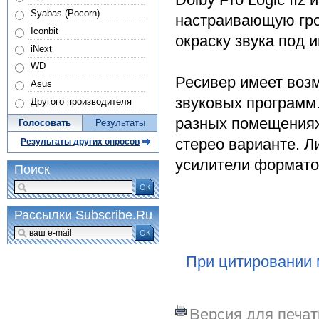
Syabas (Pocorn)
настраивающую гр
Iconbit
окраску звука под
iNext
WD
Ресивер имеет воз
Asus
звуковых программ
Другого производителя
разных помещениях.
Голосовать
Результаты
стерео варианте. 
Результаты других опросов
усилители форматов
Поиск
ОК
Рассылки Subscribe.Ru
ОК
При цитировании 
Версия для печат