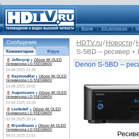
.
Форум
Это интересно
Н
HDTV.ru
/
Новости
/
Сообщения
S-5BD – ресивер +
Комментарии
Форум
Jefferycip
Обзор 4K OLED
Denon S-5BD – рес
телевизора LG 55EG960V
26.08.2025 21:28
RaymondRal
Обзор 4K OLED
телевизора LG 55EG960V
24.08.2025 19:02
Augustsoore
Обзор 4K OLED
телевизора LG 55EG960V
23.06.2025 19:28
LesliedeF
Обзор 4K OLED
телевизора LG 55EG960V
03.06.2025 20:14
BryanBoano
Обзор 4K OLED
телевизора LG 55EG960V
Ресив
09.03.2025 21:51